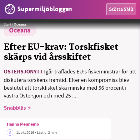
Supermiljöbloggen
Stötta SMB
Foto:
Joachim S. Müller (CC BY 2.0)
Start
/
Oceana
Oceana
Efter EU-krav: Torskfisket
HEM
skärps vid årsskiftet
OMRÅDEN
ÖSTERSJÖNYTT
Igår träffades EU:s fiskeministrar för att
diskutera torskens framtid. Efter en kompromiss blev
MILJÖFAKTA
beslutet att torskfisket ska minska med 56 procent i
västra Östersjön och med 25 ...
OM OSS
Snabbläs
Sök
Sparade inlägg
Tipsa oss
Hanna Flennemo
11 okt 2016
• Lästid:
2 min
Facebook
Instagram
BlueSky