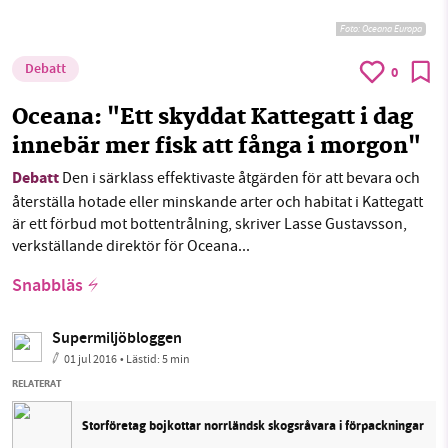
Foto:
Oceana Europa
Debatt
0
Oceana: "Ett skyddat Kattegatt i dag
innebär mer fisk att fånga i morgon"
Debatt
Den i särklass effektivaste åtgärden för att bevara och
återställa hotade eller minskande arter och habitat i Kattegatt
är ett förbud mot bottentrålning, skriver Lasse Gustavsson,
verkställande direktör för Oceana...
Snabbläs
Supermiljöbloggen
01 jul 2016
• Lästid:
5 min
RELATERAT
Storföretag bojkottar norrländsk skogsråvara i förpackningar