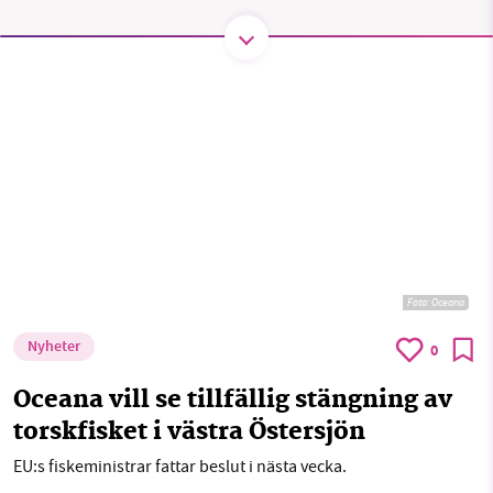
Threads
LinkedIn
SMB kämpar för en hållbar framtid. Sedan
starten 2010 har vår ideella redaktion drivit
miljödebatten framåt genom
nyhetsbevakning och granskningar. Nu vill vi
utveckla vårt arbete – och vi hoppas att du
vill hjälpa oss.
Stötta vårt arbete genom att swisha en slant till
Foto:
Oceana
1231368703
Nyheter
0
Läs vad vi vill göra
Oceana vill se tillfällig stängning av
torskfisket i västra Östersjön
EU:s fiskeministrar fattar beslut i nästa vecka.