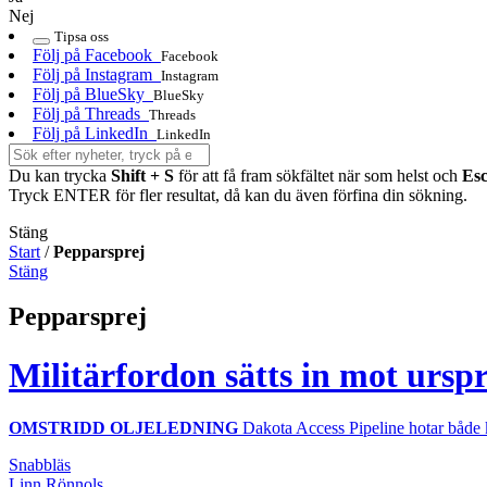
Nej
Tipsa oss
Följ på Facebook
Facebook
Följ på Instagram
Instagram
Följ på BlueSky
BlueSky
Följ på Threads
Threads
Följ på LinkedIn
LinkedIn
Du kan trycka
Shift + S
för att få fram sökfältet när som helst och
Es
Tryck ENTER för fler resultat, då kan du även förfina din sökning.
Stäng
Start
/
Pepparsprej
Stäng
Pepparsprej
Militärfordon sätts in mot ursp
OMSTRIDD OLJELEDNING
Dakota Access Pipeline hotar både k
Snabbläs
Linn Rönnols