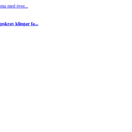
emu med över...
skrav klingar fa...