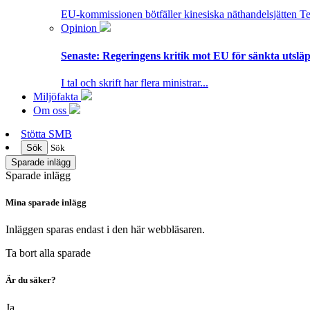
EU-kommissionen bötfäller kinesiska näthandelsjätten T
Opinion
Senaste:
Regeringens kritik mot EU för sänkta utsläpp
I tal och skrift har flera ministrar...
Miljöfakta
Om oss
Stötta SMB
Sök
Sök
Sparade inlägg
Sparade inlägg
Mina sparade inlägg
Inläggen sparas endast i den här webbläsaren.
Ta bort alla sparade
Är du säker?
Ja