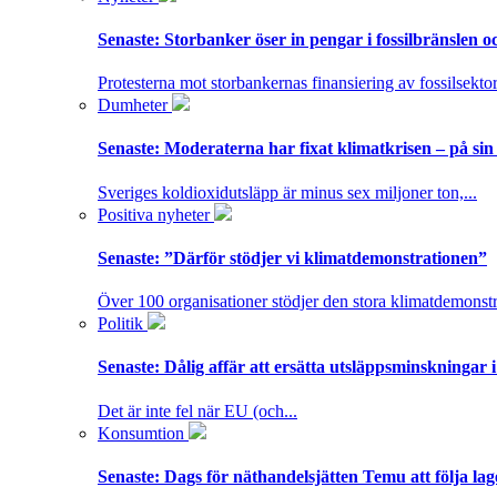
Senaste:
Storbanker öser in pengar i fossilbränslen 
Protesterna mot storbankernas finansiering av fossilsektor
Dumheter
Senaste:
Moderaterna har fixat klimatkrisen – på sin
Sveriges koldioxidutsläpp är minus sex miljoner ton,...
Positiva nyheter
Senaste:
”Därför stödjer vi klimatdemonstrationen”
Över 100 organisationer stödjer den stora klimatdemonstr
Politik
Senaste:
Dålig affär att ersätta utsläppsminskningar 
Det är inte fel när EU (och...
Konsumtion
Senaste:
Dags för näthandelsjätten Temu att följa la