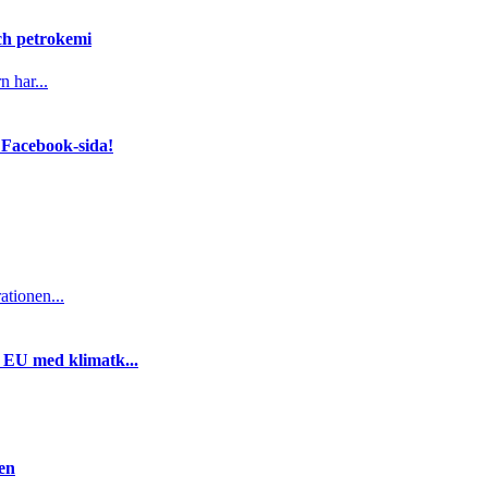
och petrokemi
n har...
 Facebook-sida!
ationen...
i EU med klimatk...
gen