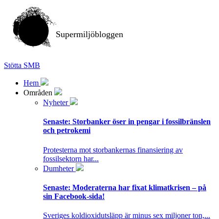
Supermiljöbloggen
Stötta SMB
Hem
Områden
Nyheter
Senaste:
Storbanker öser in pengar i fossilbränslen
och petrokemi
Protesterna mot storbankernas finansiering av
fossilsektorn har...
Dumheter
Senaste:
Moderaterna har fixat klimatkrisen – på
sin Facebook-sida!
Sveriges koldioxidutsläpp är minus sex miljoner ton,...