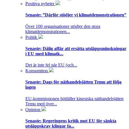
Positiva nyheter
Senaste:
”Därför stödjer vi klimatdemonstrationen”
Över 100 organisationer stödjer den stora
klimatdemonstrationen...
Politik
Senaste:
Dålig affär att ersätta utsläppsminskningar
i EU med klimatk...
Det är inte fel när EU (och...
Konsumtion
Senaste:
Dags för näthandelsjätten Temu att följa
lagen
EU-kommissionen bötfäller kinesiska näthandelsjätten
Temu med över...
Opinion
Senaste:
Regeringens kritik mot EU för sänkta
utsläppskrav klingar fa...