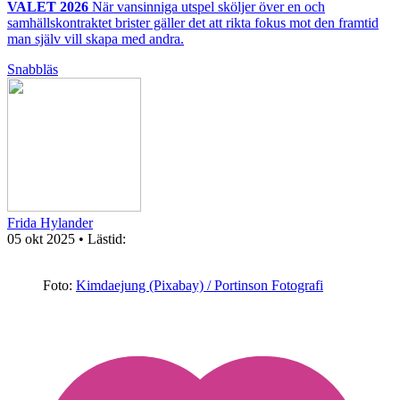
VALET 2026
När vansinniga utspel sköljer över en och
samhällskontraktet brister gäller det att rikta fokus mot den framtid
man själv vill skapa med andra.
Snabbläs
Frida Hylander
05 okt 2025
• Lästid:
Foto:
Kimdaejung (Pixabay) / Portinson Fotografi