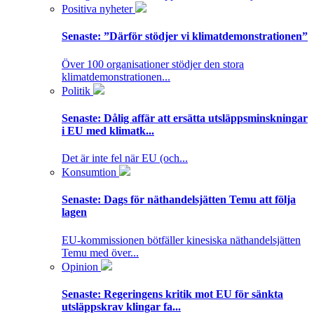
Positiva nyheter
Senaste:
”Därför stödjer vi klimatdemonstrationen”
Över 100 organisationer stödjer den stora
klimatdemonstrationen...
Politik
Senaste:
Dålig affär att ersätta utsläppsminskningar
i EU med klimatk...
Det är inte fel när EU (och...
Konsumtion
Senaste:
Dags för näthandelsjätten Temu att följa
lagen
EU-kommissionen bötfäller kinesiska näthandelsjätten
Temu med över...
Opinion
Senaste:
Regeringens kritik mot EU för sänkta
utsläppskrav klingar fa...