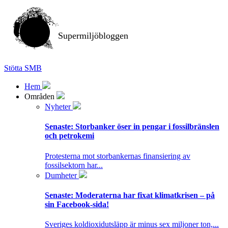
Supermiljöbloggen
Stötta SMB
Hem
Områden
Nyheter
Senaste:
Storbanker öser in pengar i fossilbränslen
och petrokemi
Protesterna mot storbankernas finansiering av
fossilsektorn har...
Dumheter
Senaste:
Moderaterna har fixat klimatkrisen – på
sin Facebook-sida!
Sveriges koldioxidutsläpp är minus sex miljoner ton,...