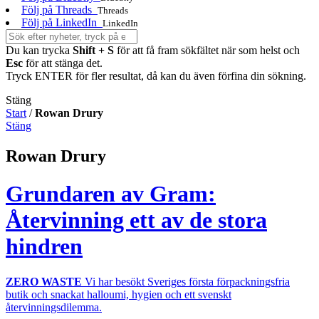
Följ på Threads
Threads
Följ på LinkedIn
LinkedIn
Du kan trycka
Shift + S
för att få fram sökfältet när som helst och
Esc
för att stänga det.
Tryck ENTER för fler resultat, då kan du även förfina din sökning.
Stäng
Start
/
Rowan Drury
Stäng
Rowan Drury
Grundaren av Gram:
Återvinning ett av de stora
hindren
ZERO WASTE
Vi har besökt Sveriges första förpackningsfria
butik och snackat halloumi, hygien och ett svenskt
återvinningsdilemma.