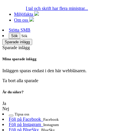
I tal och skrift har flera ministrar...
Miljöfakta
Om oss
Stötta SMB
Sök
Sök
Sparade inlägg
Sparade inlägg
Mina sparade inlägg
Inläggen sparas endast i den här webbläsaren.
Ta bort alla sparade
Är du säker?
Ja
Nej
Tipsa oss
Följ på Facebook
Facebook
Följ på Instagram
Instagram
Följ på BlueSky
BlueSky