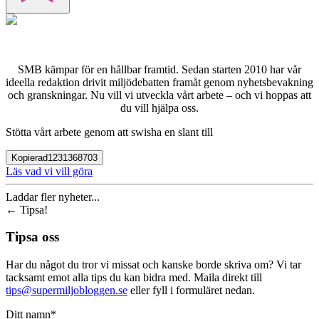
SMB kämpar för en hållbar framtid. Sedan starten 2010 har vår
ideella redaktion drivit miljödebatten framåt genom nyhetsbevakning
och granskningar. Nu vill vi utveckla vårt arbete – och vi hoppas att
du vill hjälpa oss.
Stötta vårt arbete genom att swisha en slant till
Kopierad
1231368703
Läs vad vi vill göra
Laddar fler nyheter...
←
Tipsa!
Tipsa oss
Har du något du tror vi missat och kanske borde skriva om? Vi tar
tacksamt emot alla tips du kan bidra med. Maila direkt till
tips@supermiljobloggen.se
eller fyll i formuläret nedan.
Ditt namn*