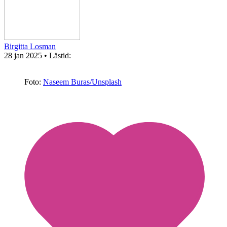
Birgitta Losman
28 jan 2025
• Lästid:
Foto:
Naseem Buras/Unsplash