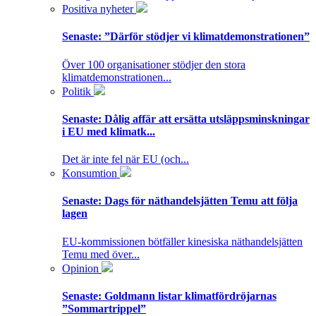
Positiva nyheter
Senaste:
”Därför stödjer vi klimatdemonstrationen”
Över 100 organisationer stödjer den stora
klimatdemonstrationen...
Politik
Senaste:
Dålig affär att ersätta utsläppsminskningar
i EU med klimatk...
Det är inte fel när EU (och...
Konsumtion
Senaste:
Dags för näthandelsjätten Temu att följa
lagen
EU-kommissionen bötfäller kinesiska näthandelsjätten
Temu med över...
Opinion
Senaste:
Goldmann listar klimatfördröjarnas
”Sommartrippel”