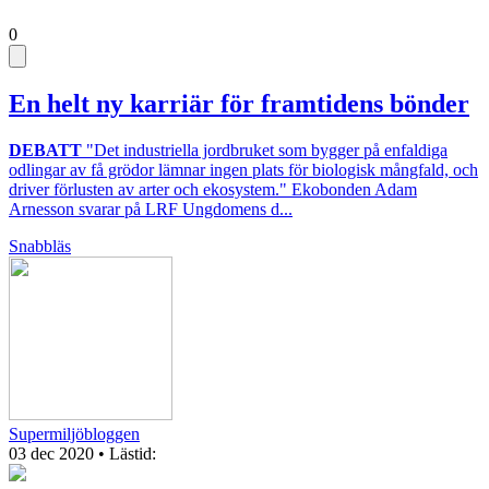
0
En helt ny karriär för framtidens bönder
DEBATT
"Det industriella jordbruket som bygger på enfaldiga
odlingar av få grödor lämnar ingen plats för biologisk mångfald, och
driver förlusten av arter och ekosystem." Ekobonden Adam
Arnesson svarar på LRF Ungdomens d...
Snabbläs
Supermiljöbloggen
03 dec 2020
• Lästid: