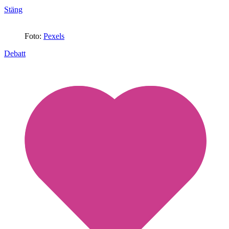
Stäng
Foto:
Pexels
Debatt