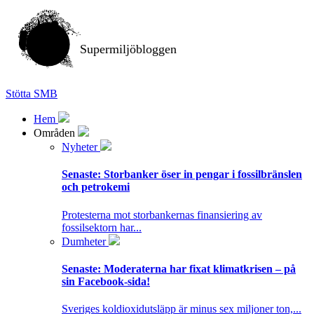
Supermiljöbloggen
Stötta SMB
Hem
Områden
Nyheter
Senaste:
Storbanker öser in pengar i fossilbränslen
och petrokemi
Protesterna mot storbankernas finansiering av
fossilsektorn har...
Dumheter
Senaste:
Moderaterna har fixat klimatkrisen – på
sin Facebook-sida!
Sveriges koldioxidutsläpp är minus sex miljoner ton,...