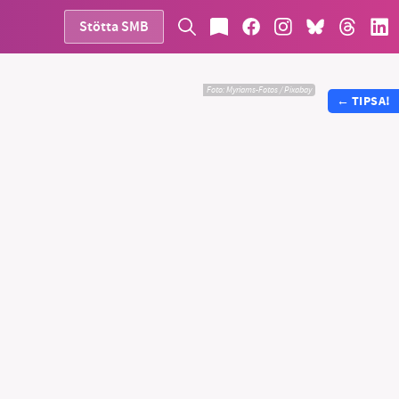
Stötta SMB
Foto:
Myriams-Fotos / Pixabay
←
TIPSA!