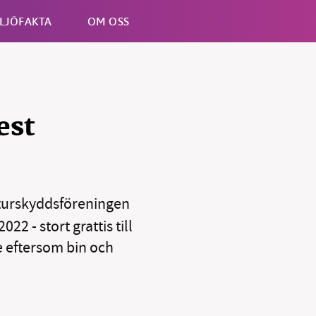
LJÖFAKTA
OM OSS
Esc
est
turskyddsföreningen
2 - stort grattis till
e eftersom bin och