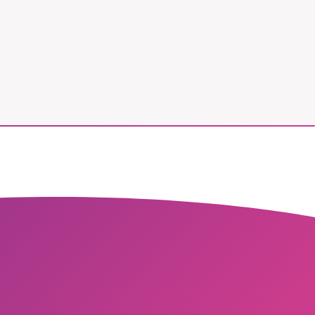
vår
ete –