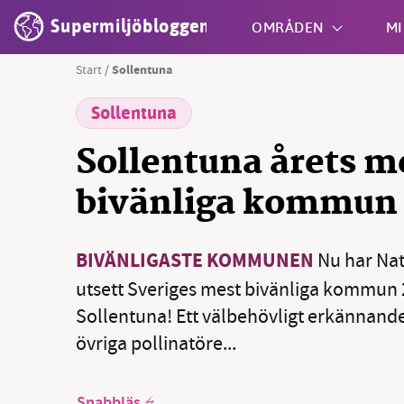
Supermiljöbloggen
OMRÅDEN
MI
Start
/
Sollentuna
Sollentuna
Shift + S
Sollentuna årets m
bivänliga kommun
BIVÄNLIGASTE KOMMUNEN
Nu har Na
utsett Sveriges mest bivänliga kommun 202
Sollentuna! Ett välbehövligt erkännand
övriga pollinatöre...
Snabbläs