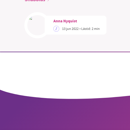
Anna Nyquist
13 jun 2022
• Lästid:
2 min
SM
nyhe