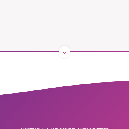
B kämpar för en hållbar framtid. Sedan starten 2010 har 
ideella redaktion drivit miljödebatten framåt genom
tsbevakning och granskningar. Nu vill vi utveckla vårt arb
och vi hoppas att du vill hjälpa oss.
Stötta vårt arbete genom att swisha en slant till
1231368703
Läs vad vi vill göra
Copyright 2023 © Supermiljöbloggen
Cookieinställningar