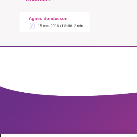
Agnes Bondesson
15 mar 2016
• Lästid:
2 min
SMB 
nyh