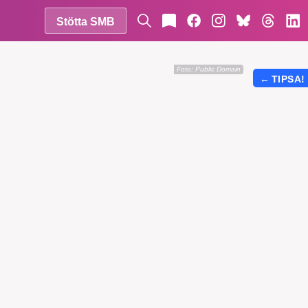
Stötta SMB
Foto:
Public Domain
←
TIPSA!