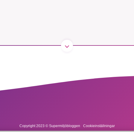
kämpar för en hållbar framtid. Sedan starten 2010 ha
ideella redaktion drivit miljödebatten framåt genom
etsbevakning och granskningar. Nu vill vi utveckla 
arbete – och vi hoppas att du vill hjälpa oss.
Stötta vårt arbete genom att swisha en slant till
1231368703
Läs vad vi vill göra
Copyright 2023 © Supermiljöbloggen
Cookieinställningar