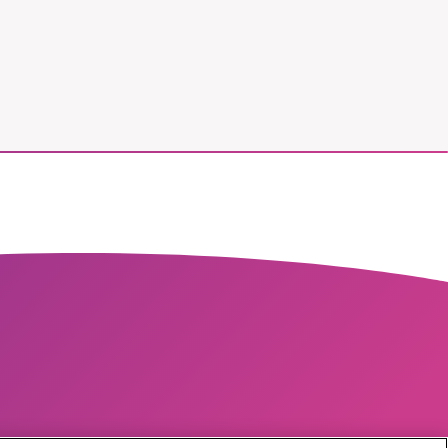
r vår
vårt