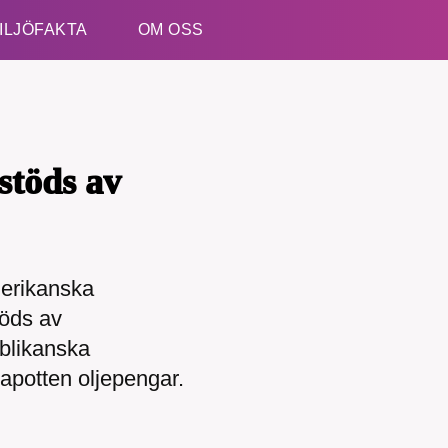
ILJÖFAKTA
OM OSS
Esc
stöds av
merikanska
öds av
ublikanska
apotten oljepengar.