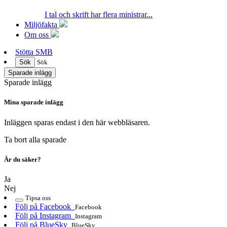
I tal och skrift har flera ministrar...
Miljöfakta
Om oss
Stötta SMB
Sök
Sök
Sparade inlägg
Sparade inlägg
Mina sparade inlägg
Inläggen sparas endast i den här webbläsaren.
Ta bort alla sparade
Är du säker?
Ja
Nej
Tipsa oss
Följ på Facebook
Facebook
Följ på Instagram
Instagram
Följ på BlueSky
BlueSky