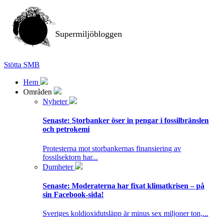
Supermiljöbloggen
Stötta SMB
Hem
Områden
Nyheter
Senaste:
Storbanker öser in pengar i fossilbränslen
och petrokemi
Protesterna mot storbankernas finansiering av
fossilsektorn har...
Dumheter
Senaste:
Moderaterna har fixat klimatkrisen – på
sin Facebook-sida!
Sveriges koldioxidutsläpp är minus sex miljoner ton,...