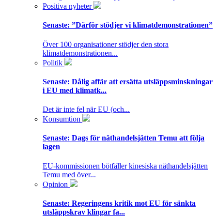
Positiva nyheter
Senaste:
”Därför stödjer vi klimatdemonstrationen”
Över 100 organisationer stödjer den stora
klimatdemonstrationen...
Politik
Senaste:
Dålig affär att ersätta utsläppsminskningar
i EU med klimatk...
Det är inte fel när EU (och...
Konsumtion
Senaste:
Dags för näthandelsjätten Temu att följa
lagen
EU-kommissionen bötfäller kinesiska näthandelsjätten
Temu med över...
Opinion
Senaste:
Regeringens kritik mot EU för sänkta
utsläppskrav klingar fa...