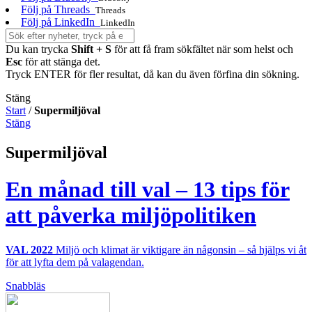
Följ på Threads
Threads
Följ på LinkedIn
LinkedIn
Du kan trycka
Shift + S
för att få fram sökfältet när som helst och
Esc
för att stänga det.
Tryck ENTER för fler resultat, då kan du även förfina din sökning.
Stäng
Start
/
Supermiljöval
Stäng
Supermiljöval
En månad till val – 13 tips för
att påverka miljöpolitiken
VAL 2022
Miljö och klimat är viktigare än någonsin – så hjälps vi åt
för att lyfta dem på valagendan.
Snabbläs