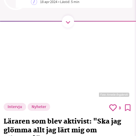
18 apr 2024
• Lästid:
5 min
SMB kämpar för en hållbar framtid. Sedan
starten 2010 har vår ideella redaktion drivit
miljödebatten framåt genom
nyhetsbevakning och granskningar. Nu vill vi
utveckla vårt arbete – och vi hoppas att du
vill hjälpa oss.
Stötta vårt arbete genom att swisha en slant till
1231368703
Foto: Annelie Ängdervik
Läs vad vi vill göra
Intervju
Nyheter
3
Läraren som blev aktivist: "Ska jag
glömma allt jag lärt mig om