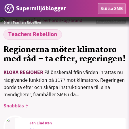
Supermiljöbloggen
Stötta SMB
HEM
Foto:
jlujuro från Pixabay
Start
/
Teachers Rebellion
Teachers Rebellion
OMRÅDEN
Regionerna möter klimatoro
MILJÖFAKTA
med råd – ta efter, regeringen!
OM OSS
KLOKA REGIONER
På önskemål från vården inrättas nu
rådgivande funktion på 1177 mot klimatoro. Regeringen
Sök
Sparade inlägg
Tipsa oss
borde ta efter och skärpa instruktionerna till sina
myndigheter, framhåller SMB i da...
Facebook
Instagram
BlueSky
Snabbläs
Threads
LinkedIn
Jan Lindsten