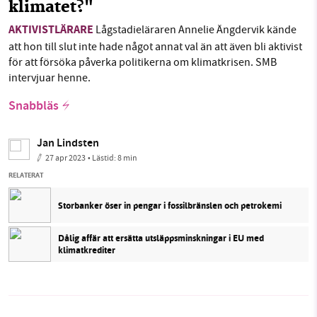
klimatet?"
AKTIVISTLÄRARE
Lågstadieläraren Annelie Ängdervik kände
att hon till slut inte hade något annat val än att även bli aktivist
för att försöka påverka politikerna om klimatkrisen. SMB
intervjuar henne.
Snabbläs
Jan Lindsten
27 apr 2023
• Lästid:
8 min
RELATERAT
Storbanker öser in pengar i fossilbränslen och petrokemi
Dålig affär att ersätta utsläppsminskningar i EU med
klimatkrediter