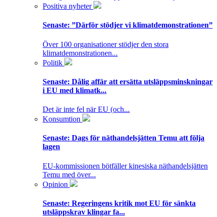
Positiva nyheter
Senaste:
”Därför stödjer vi klimatdemonstrationen”
Över 100 organisationer stödjer den stora
klimatdemonstrationen...
Politik
Senaste:
Dålig affär att ersätta utsläppsminskningar
i EU med klimatk...
Det är inte fel när EU (och...
Konsumtion
Senaste:
Dags för näthandelsjätten Temu att följa
lagen
EU-kommissionen bötfäller kinesiska näthandelsjätten
Temu med över...
Opinion
Senaste:
Regeringens kritik mot EU för sänkta
utsläppskrav klingar fa...