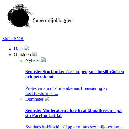
Supermiljöbloggen
Stötta SMB
Hem
Områden
Nyheter
Senaste:
Storbanker öser in pengar i fossilbränslen
och petrokemi
Protesterna mot storbankernas finansiering av
fossilsektorn har...
Dumheter
Senaste:
Moderaterna har fixat klimatkrisen – på
sin Facebook-sida!
Sveriges koldioxidutsläpp är minus sex miljoner ton,...