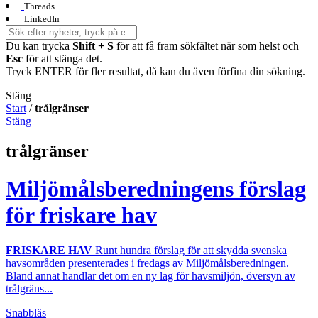
Threads
LinkedIn
Du kan trycka
Shift + S
för att få fram sökfältet när som helst och
Esc
för att stänga det.
Tryck ENTER för fler resultat, då kan du även förfina din sökning.
Stäng
Start
/
trålgränser
Stäng
trålgränser
Miljömålsberedningens förslag
för friskare hav
FRISKARE HAV
Runt hundra förslag för att skydda svenska
havsområden presenterades i fredags av Miljömålsberedningen.
Bland annat handlar det om en ny lag för havsmiljön, översyn av
trålgräns...
Snabbläs