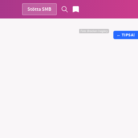
Stötta SMB
Foto:
Brocken Inaglory
←
TIPSA!
vår
ete –