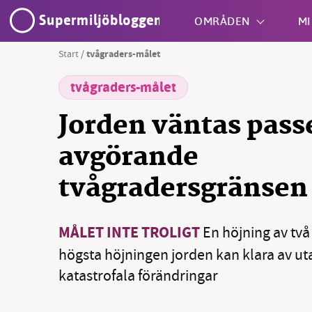
Supermiljöbloggen
OMRÅDEN
MI
Start
/
tvågraders-målet
tvågraders-målet
Shift + S
Jorden väntas pass
avgörande
tvågradersgränsen
SM
MÅLET INTE TROLIGT
En höjning av två
nyhe
högsta höjningen jorden kan klara av uta
katastrofala förändringar