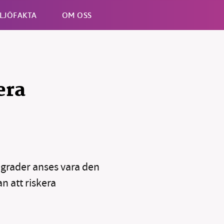
LJÖFAKTA
OM OSS
Esc
era
B kämpar för en hållbar framtid. Sedan starten 2010 har 
ideella redaktion drivit miljödebatten framåt genom
 grader anses vara den
tsbevakning och granskningar. Nu vill vi utveckla vårt arb
n att riskera
och vi hoppas att du vill hjälpa oss.
Stötta vårt arbete genom att swisha en slant till