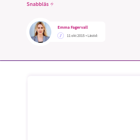
Snabbläs
Emma Fagervall
11 okt 2015
• Lästid: