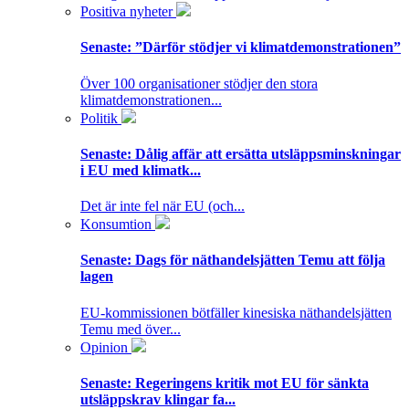
Positiva nyheter
Senaste:
”Därför stödjer vi klimatdemonstrationen”
Över 100 organisationer stödjer den stora
klimatdemonstrationen...
Politik
Senaste:
Dålig affär att ersätta utsläppsminskningar
i EU med klimatk...
Det är inte fel när EU (och...
Konsumtion
Senaste:
Dags för näthandelsjätten Temu att följa
lagen
EU-kommissionen bötfäller kinesiska näthandelsjätten
Temu med över...
Opinion
Senaste:
Regeringens kritik mot EU för sänkta
utsläppskrav klingar fa...