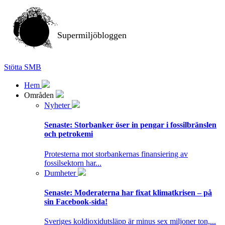
Supermiljöbloggen
Stötta SMB
Hem
Områden
Nyheter
Senaste:
Storbanker öser in pengar i fossilbränslen
och petrokemi
Protesterna mot storbankernas finansiering av
fossilsektorn har...
Dumheter
Senaste:
Moderaterna har fixat klimatkrisen – på
sin Facebook-sida!
Sveriges koldioxidutsläpp är minus sex miljoner ton,...