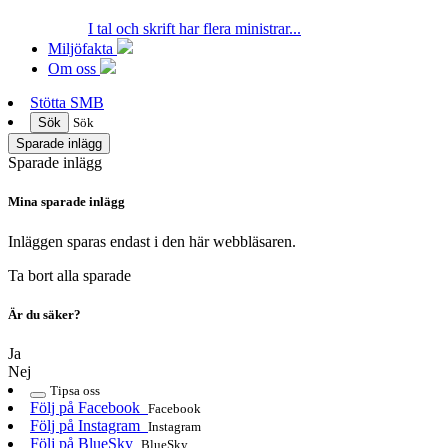
I tal och skrift har flera ministrar...
Miljöfakta
Om oss
Stötta SMB
Sök
Sök
Sparade inlägg
Sparade inlägg
Mina sparade inlägg
Inläggen sparas endast i den här webbläsaren.
Ta bort alla sparade
Är du säker?
Ja
Nej
Tipsa oss
Följ på Facebook
Facebook
Följ på Instagram
Instagram
Följ på BlueSky
BlueSky