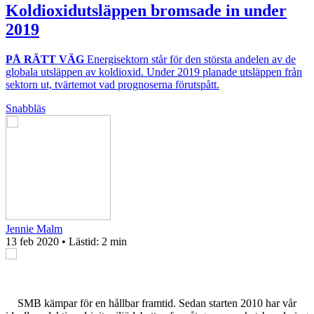
Koldioxidutsläppen bromsade in under
2019
PÅ RÄTT VÄG
Energisektorn står för den största andelen av de
globala utsläppen av koldioxid. Under 2019 planade utsläppen från
sektorn ut, tvärtemot vad prognoserna förutspått.
Snabbläs
Jennie Malm
13 feb 2020
• Lästid:
2 min
SMB kämpar för en hållbar framtid. Sedan starten 2010 har vår