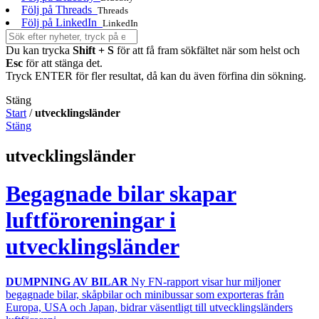
Följ på Threads
Threads
Följ på LinkedIn
LinkedIn
Du kan trycka
Shift + S
för att få fram sökfältet när som helst och
Esc
för att stänga det.
Tryck ENTER för fler resultat, då kan du även förfina din sökning.
Stäng
Start
/
utvecklingsländer
Stäng
utvecklingsländer
Begagnade bilar skapar
luftföroreningar i
utvecklingsländer
DUMPNING AV BILAR
Ny FN-rapport visar hur miljoner
begagnade bilar, skåpbilar och minibussar som exporteras från
Europa, USA och Japan, bidrar väsentligt till utvecklingsländers