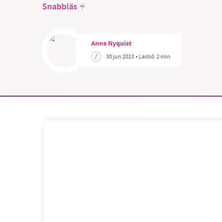
Snabbläs
Anna Nyquist
30 jun 2023
• Lästid:
2 min
SM
nyhe