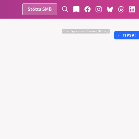
Stötta SMB
Foto:
Jeyaratnam Caniceus / Pixabay
←
TIPSA!