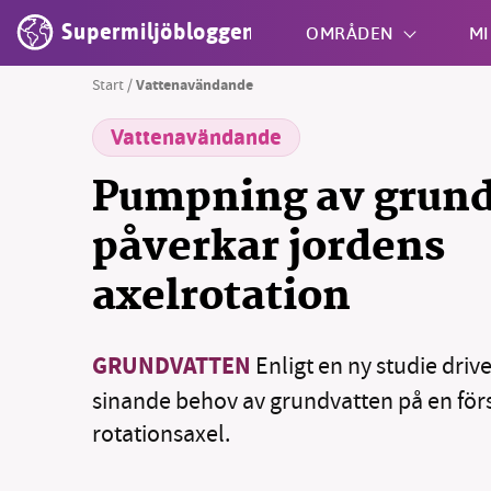
Supermiljöbloggen
OMRÅDEN
MI
Start
/
Vattenavändande
Vattenavändande
Shift + S
Pumpning av grun
påverkar jordens
axelrotation
GRUNDVATTEN
Enligt en ny studie driv
sinande behov av grundvatten på en förs
rotationsaxel.