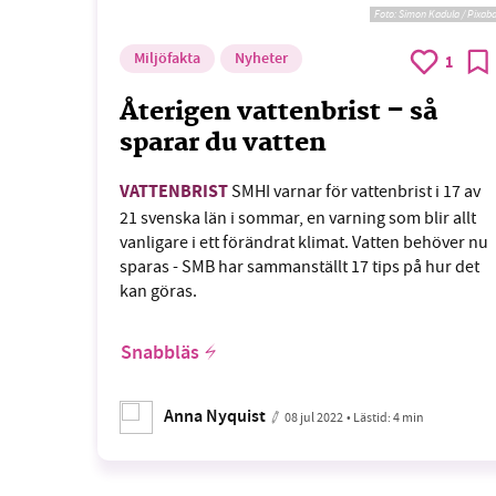
Foto:
Simon Kadula / Pixab
Miljöfakta
Nyheter
1
Återigen vattenbrist – så
sparar du vatten
VATTENBRIST
SMHI varnar för vattenbrist i 17 av
21 svenska län i sommar, en varning som blir allt
vanligare i ett förändrat klimat. Vatten behöver nu
sparas - SMB har sammanställt 17 tips på hur det
kan göras.
Snabbläs
Anna Nyquist
08 jul 2022
• Lästid:
4 min