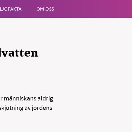
LJÖFAKTA
OM OSS
Esc
dvatten
er människans aldrig
kjutning av jordens