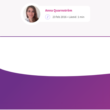
Anna Quarnström
23 feb 2016
• Lästid:
1 min
SM
nyhe