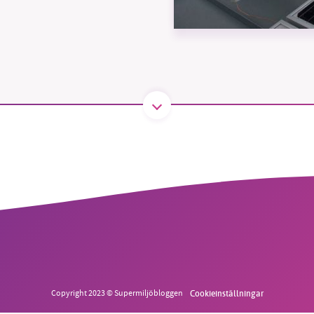
B kämpar för en hållbar framtid. Sedan starten 2010 har 
ideella redaktion drivit miljödebatten framåt genom
tsbevakning och granskningar. Nu vill vi utveckla vårt arb
och vi hoppas att du vill hjälpa oss.
Stötta vårt arbete genom att swisha en slant till
1231368703
Läs vad vi vill göra
Copyright 2023 © Supermiljöbloggen
Cookieinställningar