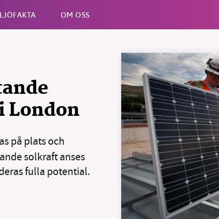
LJÖFAKTA
OM OSS
Esc
ytande
 i London
as på plats och
ande solkraft anses
l deras fulla potential.