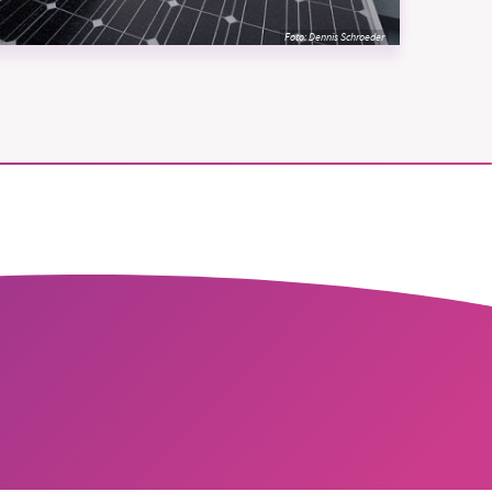
Foto:
Dennis Schroeder
vår
ete –