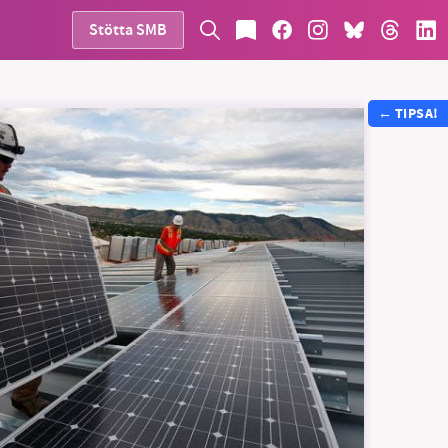
Stötta SMB
←
TIPSA!