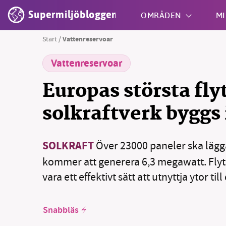
Supermiljöbloggen
OMRÅDEN
MI
Start
/
Vattenreservoar
Vattenreservoar
Shift + S
Europas största fl
solkraftverk byggs
SOLKRAFT
Över 23000 paneler ska lägg
kommer att generera 6,3 megawatt. Flyt
vara ett effektivt sätt att utnyttja ytor til
Snabbläs