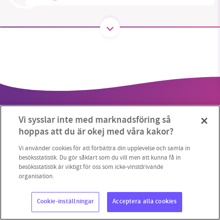
SMB kämpar för en hållbar framtid. Sedan
starten 2010 har vår ideella redaktion drivit
miljödebatten framåt genom
nyhetsbevakning och granskningar. Nu vill vi
utveckla vårt arbete – och vi hoppas att du
vill hjälpa oss.
Vi sysslar inte med marknadsföring så
Stötta vårt arbete genom att swisha en slant till
hoppas att du är okej med våra kakor?
1231368703
Vi använder cookies för att förbättra din upplevelse och samla in
besöksstatistik. Du gör såklart som du vill men att kunna få in
Copyright 2023 © Supermiljöbloggen
Cookieinställningar
besöksstatistik är viktigt för oss som icke-vinstdrivande
Läs vad vi vill göra
organisation.
Cookie-inställningar
Acceptera alla cookies