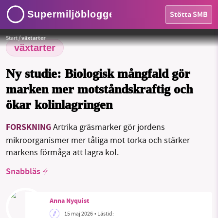
Supermiljöbloggen
Stötta SMB
HEM
Foto:
Tamrix / Pixabay
Start
/
växtarter
OMRÅDEN
växtarter
MILJÖFAKTA
Ny studie: Biologisk mångfald gör
marken mer motståndskraftig och
OM OSS
ökar kolinlagringen
FORSKNING
Artrika gräsmarker gör jordens
Sök
Sparade inlägg
Tipsa oss
mikroorganismer mer tåliga mot torka och stärker
markens förmåga att lagra kol.
Facebook
Instagram
BlueSky
Snabbläs
Threads
LinkedIn
Anna Nyquist
15 maj 2026
• Lästid: