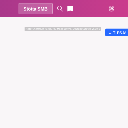
Stötta SMB
Foto:
Kentaro IEMOTO from Tokyo, Japacc (by-sa-2.0n )
←
TIPSA!
r vår
vårt