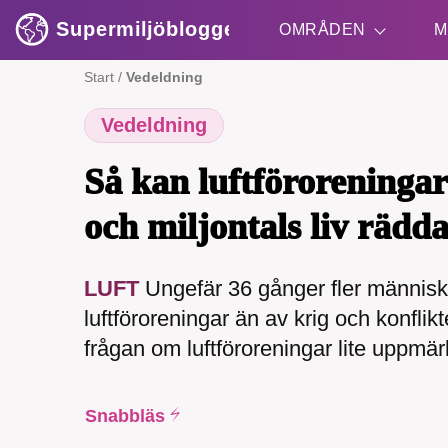
Supermiljöbloggen
OMRÅDEN
M
Start
/
Vedeldning
Vedeldning
Shift + S
Så kan luftföroreninga
och miljontals liv rädda
LUFT
Ungefär 36 gånger fler människ
SMB 
luftföroreningar än av krig och konflikte
nyh
frågan om luftföroreningar lite uppmä
Snabbläs