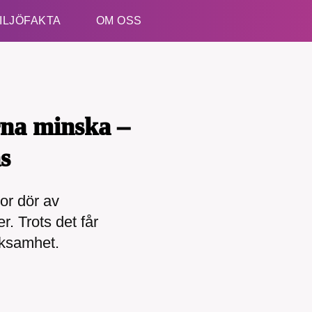
ILJÖFAKTA
OM OSS
Esc
rna minska –
s
or dör av
kämpar för en hållbar framtid. Sedan starten 2010 ha
r. Trots det får
ideella redaktion drivit miljödebatten framåt genom
etsbevakning och granskningar. Nu vill vi utveckla 
rksamhet.
arbete – och vi hoppas att du vill hjälpa oss.
Stötta vårt arbete genom att swisha en slant till