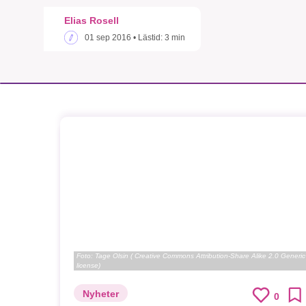
Elias Rosell
01 sep 2016
• Lästid:
3 min
Foto:
Tage Olsin ( Creative Commons Attribution-Share Alike 2.0 Generic
license)
Nyheter
0