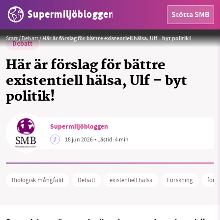
Supermiljöbloggen
Stötta SMB
Skogsforskare Jeannette Eggers, SLU, skriver ett öppet brev till statsministern om existentiell hälsa.
Foto:
Privat
Start
/
Debatt
/
Här är förslag för bättre existentiell hälsa, Ulf – byt politik!
Debatt
Här är förslag för bättre
existentiell hälsa, Ulf – byt
politik!
HEM
Supermiljöbloggen
OMRÅDEN
18 jun 2026
• Lästid:
4 min
MILJÖFAKTA
Biologisk mångfald
Debatt
existentiell hälsa
Forskning
förs
OM OSS