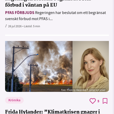
förbud i väntan på EU
PFAS FÖRBJUDS
Regeringen har beslutat om ett begränsat
svenskt förbud mot PFAS i...
26 jul 2026
• Lästid:
5 min
Foto:
Photo by Alexandre P. Junior och privat
Krönika
5
Frida Hylander: ”Klimatkrisen gnager i