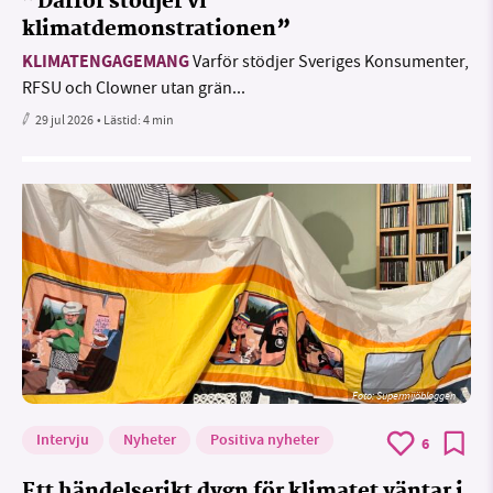
”Därför stödjer vi
klimatdemonstrationen”
KLIMATENGAGEMANG
Varför stödjer Sveriges Konsumenter,
RFSU och Clowner utan grän...
29 jul 2026
• Lästid:
4 min
Foto: Supermijöbloggen
Intervju
Nyheter
Positiva nyheter
6
Ett händelserikt dygn för klimatet väntar i