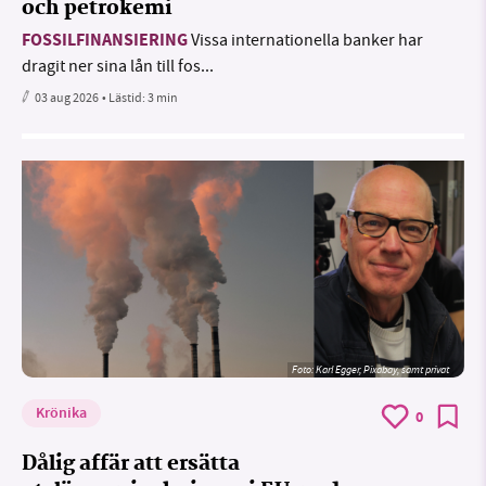
och petrokemi
FOSSILFINANSIERING
Vissa internationella banker har
dragit ner sina lån till fos...
03 aug 2026
• Lästid:
3 min
Foto:
Karl Egger, Pixabay, samt privat
Krönika
0
Dålig affär att ersätta