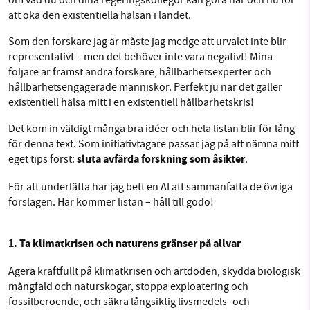
om vad du och dina regeringskollegor kan göra här och nu för
att öka den existentiella hälsan i landet.
Som den forskare jag är måste jag medge att urvalet inte blir
representativt – men det behöver inte vara negativt! Mina
följare är främst andra forskare, hållbarhetsexperter och
hållbarhetsengagerade människor. Perfekt ju när det gäller
existentiell hälsa mitt i en existentiell hållbarhetskris!
Det kom in väldigt många bra idéer och hela listan blir för lång
för denna text. Som initiativtagare passar jag på att nämna mitt
sluta avfärda forskning som åsikter
eget tips först:
.
För att underlätta har jag bett en AI att sammanfatta de övriga
förslagen. Här kommer listan – håll till godo!
1. Ta klimatkrisen och naturens gränser på allvar
Agera kraftfullt på klimatkrisen och artdöden, skydda biologisk
mångfald och naturskogar, stoppa exploatering och
fossilberoende, och säkra långsiktig livsmedels- och