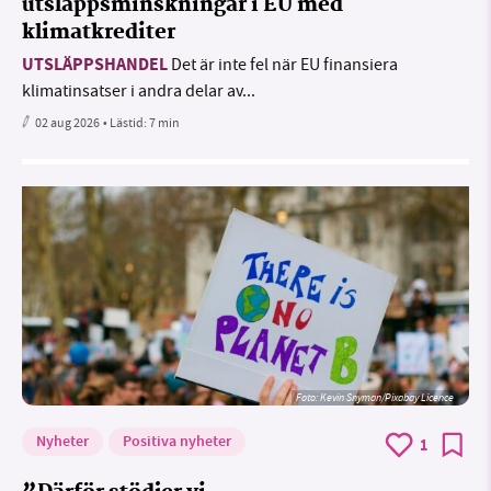
utsläppsminskningar i EU med
klimatkrediter
UTSLÄPPSHANDEL
Det är inte fel när EU finansiera
klimatinsatser i andra delar av...
02 aug 2026
• Lästid:
7 min
Foto:
Kevin Snyman/Pixabay Licence
Nyheter
Positiva nyheter
1