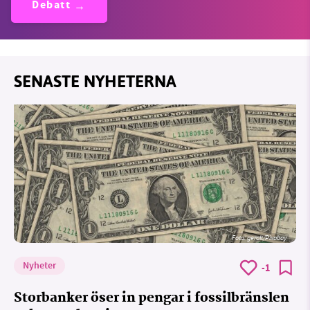
Debatt
SENASTE NYHETERNA
Foto:
geralt/Pixabay
Nyheter
-1
Storbanker öser in pengar i fossilbränslen