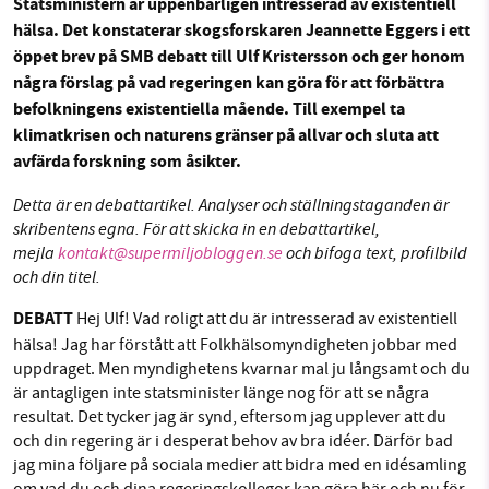
Statsministern är uppenbarligen intresserad av existentiell
Sök
Sparade inlägg
Tipsa oss
hälsa. Det konstaterar skogsforskaren Jeannette Eggers i ett
öppet brev på SMB debatt till Ulf Kristersson och ger honom
Facebook
Instagram
BlueSky
några förslag på vad regeringen kan göra för att förbättra
SMB kämpar för en hållbar framtid. Sedan
befolkningens existentiella mående. Till exempel ta
starten 2010 har vår ideella redaktion drivit
Threads
LinkedIn
klimatkrisen och naturens gränser på allvar och sluta att
miljödebatten framåt genom
avfärda forskning som åsikter.
nyhetsbevakning och granskningar. Nu vill vi
utveckla vårt arbete – och vi hoppas att du
Detta är en debattartikel. Analyser och ställningstaganden är
vill hjälpa oss.
skribentens egna. För att skicka in en debattartikel,
mejla
kontakt@supermiljobloggen.se
och bifoga text, profilbild
Stötta vårt arbete genom att swisha en slant till
och din titel.
DEBATT
Hej Ulf! Vad roligt att du är intresserad av existentiell
1231368703
hälsa! Jag har förstått att Folkhälsomyndigheten jobbar med
uppdraget. Men myndighetens kvarnar mal ju långsamt och du
Läs vad vi vill göra
är antagligen inte statsminister länge nog för att se några
resultat. Det tycker jag är synd, eftersom jag upplever att du
och din regering är i desperat behov av bra idéer. Därför bad
jag mina följare på sociala medier att bidra med en idésamling