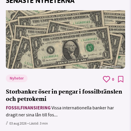
SENASTE NYHETERNA
Foto:
geralt/Pixabay
Nyheter
0
Storbanker öser in pengar i fossilbränslen
och petrokemi
FOSSILFINANSIERING
Vissa internationella banker har
dragit ner sina lån till fos...
03 aug 2026
• Lästid:
3 min