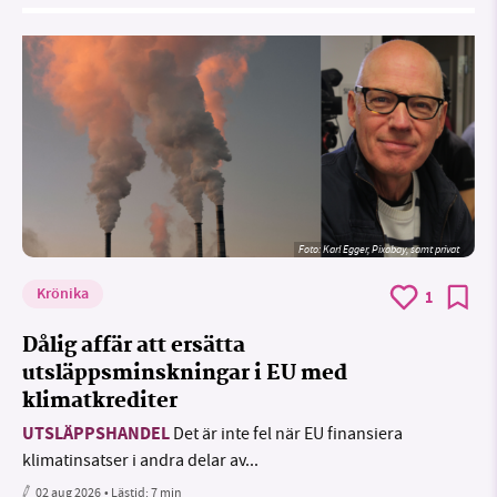
Foto:
Karl Egger, Pixabay, samt privat
Krönika
1
Dålig affär att ersätta
utsläppsminskningar i EU med
klimatkrediter
UTSLÄPPSHANDEL
Det är inte fel när EU finansiera
klimatinsatser i andra delar av...
02 aug 2026
• Lästid:
7 min