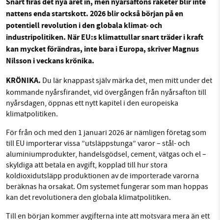
Snart firas det nya året in, men nyårsaftons raketer blir inte
nattens enda startskott. 2026 blir också början på en
Sök
Sparade inlägg
Tipsa oss
potentiell revolution i den globala klimat- och
industripolitiken. När EU:s klimattullar snart träder i kraft
SMB kämpar för en hållbar framtid. Sedan
Facebook
Instagram
BlueSky
kan mycket förändras, inte bara i Europa, skriver Magnus
starten 2010 har vår ideella redaktion drivit
Nilsson i veckans krönika.
miljödebatten framåt genom
Threads
LinkedIn
nyhetsbevakning och granskningar. Nu vill vi
KRÖNIKA.
Du lär knappast själv märka det, men mitt under det
utveckla vårt arbete – och vi hoppas att du
kommande nyårsfirandet, vid övergången från nyårsafton till
vill hjälpa oss.
nyårsdagen, öppnas ett nytt kapitel i den europeiska
klimatpolitiken.
Stötta vårt arbete genom att swisha en slant till
För från och med den 1 januari 2026 är nämligen företag som
till EU importerar vissa ”utsläppstunga” varor – stål- och
1231368703
aluminiumprodukter, handelsgödsel, cement, vätgas och el –
skyldiga att betala en avgift, kopplad till hur stora
Läs vad vi vill göra
koldioxidutsläpp produktionen av de importerade varorna
beräknas ha orsakat. Om systemet fungerar som man hoppas
kan det revolutionera den globala klimatpolitiken.
Till en början kommer avgifterna inte att motsvara mera än ett