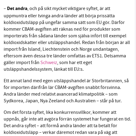
Det andra
–
, och på sikt mycket viktigare syftet, är att
uppmuntra eller tvinga andra länder att börja prissätta
koldioxidutsläpp på ungefär samma sätt som EU gör. Därför
kommer CBAM-avgiften att räknas ned för produkter som
importerats från sådana länder som själva infört till exempel
koldioxidskatter eller utsläppshandel. Redan från början är all
import från Island, Liechtenstein och Norge undantagen,
eftersom även dessa tre länder omfattas av ETS1. Detsamma
gäller import från
Schweiz
, som har ett eget
utsläppshandelssystem, länkat till EU:s.
Ett annat land med egen utsläppshandel är Storbritannien, så
för importen därifrån lär CBAM-avgiften snabbt försvinna.
Andra länder med relativt avancerad klimatpolitik – som
Sydkorea, Japan, Nya Zeeland och Australien – står på tur.
Om det första syftet, lika konkurrensvillkor, kommer att
uppnås, går inte att avgöra förrän systemet har fungerat en tid.
Det andra syftet – att förmå andra länder att ta betalt för
koldioxidutsläpp – verkar däremot redan vara på väg att