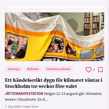
Foto: Supermijöbloggen
Intervju
Nyheter
Positiva nyheter
7
Ett händelserikt dygn för klimatet väntar i
Stockholm tre veckor före valet
JÄTTEMANIFESTATION
Helgen 22-23 augusti går i klimatets
tecken i Stockholm. En d...
29 jul 2026
• Lästid:
6 min