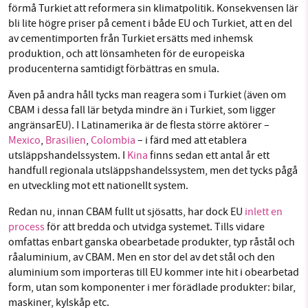
förmå Turkiet att reformera sin klimatpolitik. Konsekvensen lär
bli lite högre priser på cement i både EU och Turkiet, att en del
av cementimporten från Turkiet ersätts med inhemsk
produktion, och att lönsamheten för de europeiska
producenterna samtidigt förbättras en smula.
Även på andra håll tycks man reagera som i Turkiet (även om
CBAM i dessa fall lär betyda mindre än i Turkiet, som ligger
angränsarEU). I Latinamerika är de flesta större aktörer –
Mexico
,
Brasilien
,
Colombia
– i färd med att etablera
utsläppshandelssystem. I
Kina
finns sedan ett antal år ett
handfull regionala utsläppshandelssystem, men det tycks pågå
en utveckling mot ett nationellt system.
Redan nu, innan CBAM fullt ut sjösatts, har dock EU
inlett en
process
för att bredda och utvidga systemet. Tills vidare
omfattas enbart ganska obearbetade produkter, typ råstål och
råaluminium, av CBAM. Men en stor del av det stål och den
aluminium som importeras till EU kommer inte hit i obearbetad
form, utan som komponenter i mer förädlade produkter: bilar,
maskiner, kylskåp etc.