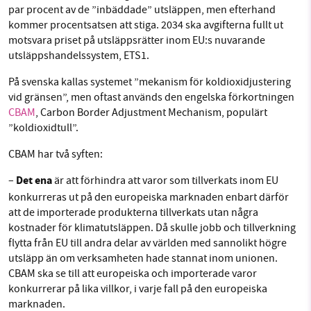
par procent av de ”inbäddade” utsläppen, men efterhand
kommer procentsatsen att stiga. 2034 ska avgifterna fullt ut
motsvara priset på utsläppsrätter inom EU:s nuvarande
utsläppshandelssystem, ETS1.
På svenska kallas systemet ”mekanism för koldioxidjustering
vid gränsen”, men oftast används den engelska förkortningen
CBAM
, Carbon Border Adjustment Mechanism, populärt
”koldioxidtull”.
CBAM har två syften:
Det ena
–
är att förhindra att varor som tillverkats inom EU
konkurreras ut på den europeiska marknaden enbart därför
att de importerade produkterna tillverkats utan några
kostnader för klimatutsläppen. Då skulle jobb och tillverkning
flytta från EU till andra delar av världen med sannolikt högre
utsläpp än om verksamheten hade stannat inom unionen.
CBAM ska se till att europeiska och importerade varor
konkurrerar på lika villkor, i varje fall på den europeiska
marknaden.