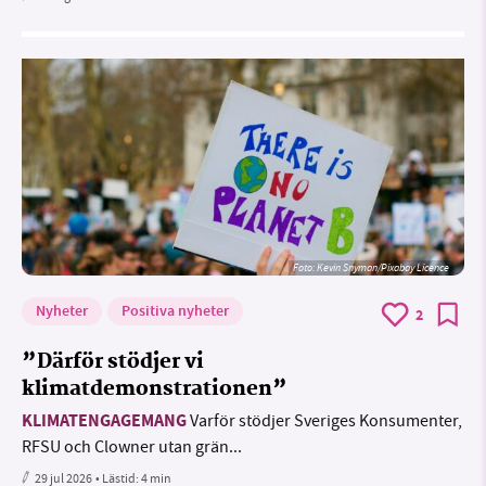
Foto:
Kevin Snyman/Pixabay Licence
Nyheter
Positiva nyheter
2
”Därför stödjer vi
klimatdemonstrationen”
KLIMATENGAGEMANG
Varför stödjer Sveriges Konsumenter,
RFSU och Clowner utan grän...
29 jul 2026
• Lästid:
4 min