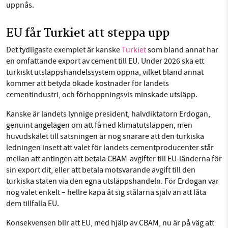
uppnås.
EU får Turkiet att steppa upp
Det tydligaste exemplet är kanske
Turkiet
som bland annat har
en omfattande export av cement till EU. Under 2026 ska ett
turkiskt utsläppshandelssystem öppna, vilket bland annat
kommer att betyda ökade kostnader för landets
cementindustri, och förhoppningsvis minskade utsläpp.
Kanske är landets lynnige president, halvdiktatorn Erdogan,
genuint angelägen om att få ned klimatutsläppen, men
huvudskälet till satsningen är nog snarare att den turkiska
ledningen insett att valet för landets cementproducenter står
mellan att antingen att betala CBAM-avgifter till EU-länderna för
sin export dit, eller att betala motsvarande avgift till den
turkiska staten via den egna utsläppshandeln. För Erdogan var
nog valet enkelt – hellre kapa åt sig stålarna själv än att låta
dem tillfalla EU.
Konsekvensen blir att EU, med hjälp av CBAM, nu är på väg att