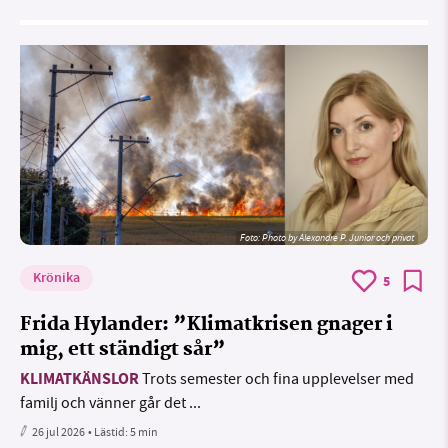
Foto:
Photo by Alexandre P. Junior och privat
Krönika
5
Frida Hylander: ”Klimatkrisen gnager i
mig, ett ständigt sår”
KLIMATKÄNSLOR
Trots semester och fina upplevelser med
familj och vänner går det ...
26 jul 2026
• Lästid:
5 min