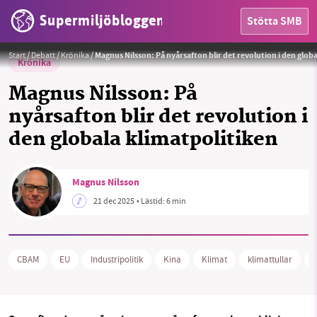
Supermiljöbloggen
Stötta SMB
Foto:
Portcalls Asia (Unsplash) / Privat
Start
/
Debatt
/
Krönika
/
Magnus Nilsson: På nyårsafton blir det revolution i den glob
Krönika
Magnus Nilsson: På
nyårsafton blir det revolution i
den globala klimatpolitiken
HEM
Magnus Nilsson
21 dec 2025
• Lästid:
6 min
OMRÅDEN
MILJÖFAKTA
CBAM
EU
Industripolitik
Kina
Klimat
klimattullar
p
OM OSS