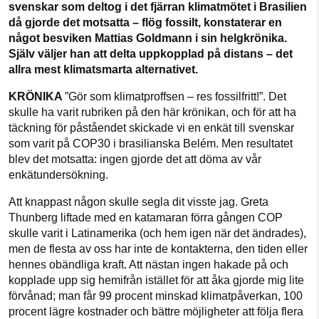
svenskar som deltog i det fjärran klimatmötet i Brasilien
1231368703
då gjorde det motsatta – flög fossilt, konstaterar en
Facebook
Instagram
BlueSky
något besviken Mattias Goldmann i sin helgkrönika.
Läs vad vi vill göra
Själv väljer han att delta uppkopplad på distans – det
allra mest klimatsmarta alternativet.
Threads
LinkedIn
KRÖNIKA
”Gör som klimatproffsen – res fossilfritt!”. Det
skulle ha varit rubriken på den här krönikan, och för att ha
täckning för påståendet skickade vi en enkät till svenskar
som varit på COP30 i brasilianska Belém. Men resultatet
blev det motsatta: ingen gjorde det att döma av vår
enkätundersökning.
Att knappast någon skulle segla dit visste jag. Greta
Thunberg liftade med en katamaran förra gången COP
skulle varit i Latinamerika (och hem igen när det ändrades),
men de flesta av oss har inte de kontakterna, den tiden eller
hennes obändliga kraft. Att nästan ingen hakade på och
kopplade upp sig hemifrån istället för att åka gjorde mig lite
förvånad; man får 99 procent minskad klimatpåverkan, 100
procent lägre kostnader och bättre möjligheter att följa flera