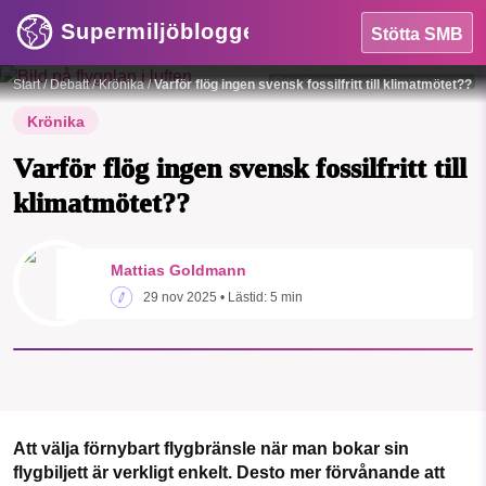
Supermiljöbloggen
Stötta SMB
Foto:
Kevin Woblick / Unsplash License
Start
/
Debatt
/
Krönika
/
Varför flög ingen svensk fossilfritt till klimatmötet??
Krönika
Varför flög ingen svensk fossilfritt till
klimatmötet??
HEM
SMB kämpar för en hållbar framtid. Sedan
Mattias Goldmann
OMRÅDEN
starten 2010 har vår ideella redaktion
29 nov 2025
• Lästid:
5 min
drivit miljödebatten framåt genom
MILJÖFAKTA
nyhetsbevakning och granskningar. Nu
vill vi utveckla vårt arbete – och vi
OM OSS
hoppas att du vill hjälpa oss.
Stötta vårt arbete genom att swisha en slant till
Att välja förnybart flygbränsle när man bokar sin
flygbiljett är verkligt enkelt. Desto mer förvånande att
Sök
Sparade inlägg
Tipsa oss