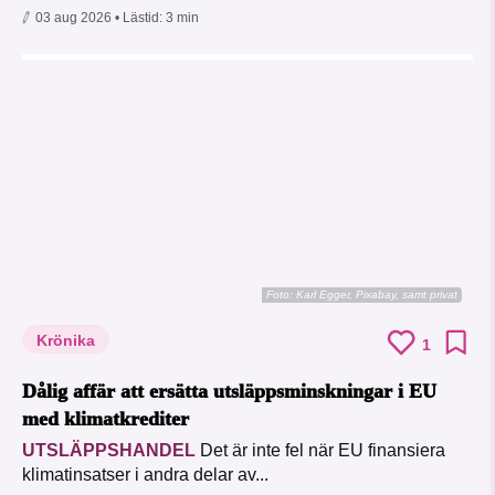
03 aug 2026
• Lästid:
3 min
Foto:
Karl Egger, Pixabay, samt privat
Krönika
1
Dålig affär att ersätta utsläppsminskningar i EU
med klimatkrediter
UTSLÄPPSHANDEL
Det är inte fel när EU finansiera
klimatinsatser i andra delar av...