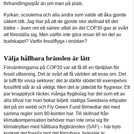
förhandlingsspår än om man på plats.
Kyrkan, scouterna och alla andra som valde att åka gjorde
säkert rätt. Jag litar på att de gjorde stor skillnad till det
bättre – även om ett sämre utfall än det COP30 gav är svårt
att föreställa sig. Men varför
inte
göra resan till en del av
budskapet? Varför fossilflyga i onödan?
Välja hållbara bränslen är lätt
Förväntningarna på COP30 var att få till en färdplan för
fossil utfasning. Det är svårt att få världen att enas om. Det
är tufft för vissa sektorer; det är därför stödet till exempelvis
fossilfritt stål är så viktigt. Men det är jättelätt för flygresor. Ett
par knapptryck räcker, många flygbolag har det som ett av
alla tillval när man bokar biljett, statliga Swedavia erbjuder
det på sin webb och Fly Green Fund förmedlar det med
samma regler som 90-konton har. Till skillnad från
klimatkompensation behöver man inte oroa sig för
klimatnyttan med hållbara flygbränslen (SAF) – här byts
konkret det fossila mot det förnybara, bränslet är