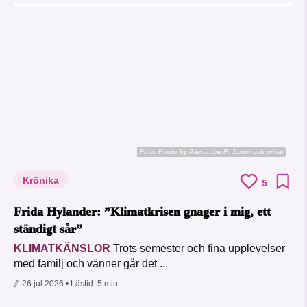
Foto:
Photo by Alexandre P. Junior och privat
Krönika
5
Frida Hylander: ”Klimatkrisen gnager i mig, ett
ständigt sår”
KLIMATKÄNSLOR
Trots semester och fina upplevelser
med familj och vänner går det ...
26 jul 2026
• Lästid:
5 min