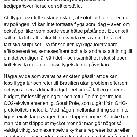
tredjepartsverifierad och säkerställd.
Att flyga fossilfritt kostar en slant, absolut, och det är en del
av poängen. Vi kan inte fortsätta flyga som idag – även om
också politiker som borde veta bättre påstår det. Ett enkelt
sätt att få folk att tänka till en vända extra är att höja det
faktiska slutpriset. Då får scouter, kyrkliga företrädare,
affärsresenärer, semesterfirare och alla andra ta ställning till
om det verkligen är värt det – och samhället i stort slipper
kollektivt ta notan för fossilflygets klimatpåverkan.
Några av de som svarat på enkäten påstår att de kan
fossilflyga tur och retur till Brasilien utan problem eftersom
det ryms i deras klimatbudget. Det är i så fall en generös
budget, för fossilflygning tur och retur Belém ger tre ton
CO2-ekvivalenter enligt SouthPole, som utgår ifrån GHG-
protokollets metodik. Med någon mellanlandning som inte
ligger exakt längs vägen blir utsläppen högre. Kanske har
man rätt att släppa ut mycket mer när man gör något så
väldigt viktigt som exempelvis kyrkans representanter eller
scouterna – men varför ta sig den rätten när det är så här lätt