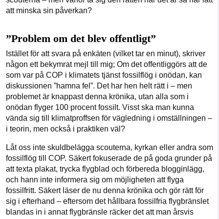
att minska sin påverkan?
”Problem om det blev offentligt”
Istället för att svara på enkäten (vilket tar en minut), skriver
någon ett bekymrat mejl till mig; Om det offentliggörs att de
som var på COP i klimatets tjänst fossilflög i onödan, kan
diskussionen ”hamna fel”. Det har hen helt rätt i – men
problemet är knappast denna krönika, utan alla som i
onödan flyger 100 procent fossilt. Visst ska man kunna
vända sig till klimatproffsen för vägledning i omställningen –
i teorin, men också i praktiken väl?
Låt oss inte skuldbelägga scouterna, kyrkan eller andra som
fossilflög till COP. Säkert fokuserade de på goda grunder på
att texta plakat, trycka flygblad och förbereda blogginlägg,
och hann inte informera sig om möjligheten att flyga
fossilfritt. Säkert läser de nu denna krönika och gör rätt för
sig i efterhand – eftersom det hållbara fossilfria flygbränslet
blandas in i annat flygbränsle räcker det att man årsvis