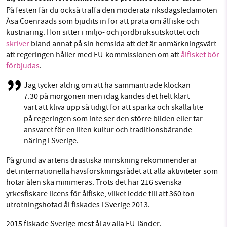
1231368703
På festen får du också träffa den moderata riksdagsledamoten
Facebook
Instagram
BlueSky
Åsa Coenraads som bjudits in för att prata om ålfiske och
Läs vad vi vill göra
kustnäring. Hon sitter i miljö- och jordbruksutskottet och
Threads
LinkedIn
skriver
bland annat på sin hemsida att det är anmärkningsvärt
att regeringen håller med EU-kommissionen om att
ålfisket bör
förbjudas
.
Jag tycker aldrig om att ha sammanträde klockan
7.30 på morgonen men idag kändes det helt klart
värt att kliva upp så tidigt för att sparka och skälla lite
på regeringen som inte ser den större bilden eller tar
ansvaret för en liten kultur och traditionsbärande
näring i Sverige.
På grund av artens drastiska minskning rekommenderar
det internationella havsforskningsrådet att alla aktiviteter som
hotar ålen ska minimeras. Trots det har 216 svenska
yrkesfiskare licens för ålfiske, vilket ledde till att 360 ton
utrotningshotad ål fiskades i Sverige 2013.
2015 fiskade Sverige mest ål av alla EU-länder.