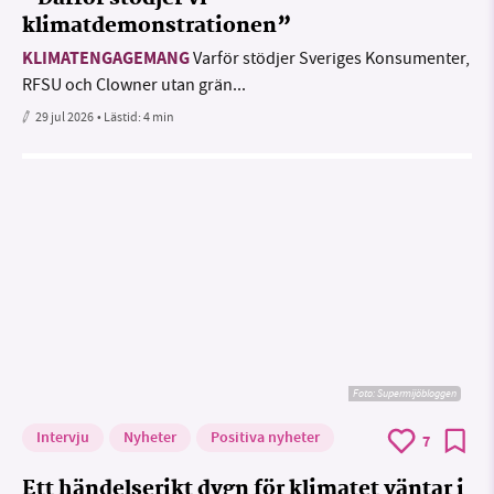
klimatdemonstrationen”
KLIMATENGAGEMANG
Varför stödjer Sveriges Konsumenter,
RFSU och Clowner utan grän...
29 jul 2026
• Lästid:
4 min
Foto: Supermijöbloggen
Intervju
Nyheter
Positiva nyheter
7
Ett händelserikt dygn för klimatet väntar i