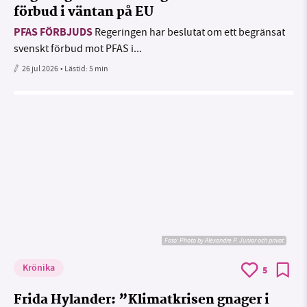
förbud i väntan på EU
PFAS FÖRBJUDS
Regeringen har beslutat om ett begränsat
svenskt förbud mot PFAS i...
26 jul 2026
• Lästid:
5 min
Foto:
Photo by Alexandre P. Junior och privat
Krönika
5
Frida Hylander: ”Klimatkrisen gnager i