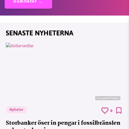
Dumheter
SENASTE NYHETERNA
Foto:
geralt/Pixabay
Nyheter
0
Storbanker öser in pengar i fossilbränslen