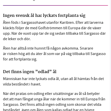
Ingen svensk ål har lyckats fortplanta sig
Ålen föds i Sargassohavet utanför Karibien. Efter att larverna
kläckts följer de med Golfströmmen till Europa där de växer
upp. När de vuxit upp tar de sig sedan tillbaka till Sargasso där
de leker och dör.
Ålen har alltså inte hunnit få någon avkomma. Snarare
är risken hög att du äter ål som var på väg tillbaka till Sargasso
för att fortplanta sig.
Det finns ingen ”odlad” ål
Människan har inte lyckats odla ål, utan all ål hämtas från det
vilda beståndet i havet.
När det pratas om odling eller utsättningar av ål så betyder
det att man fångat unga ålar när de kommer in till Europa från
Sargasso. Det finns alltså ingen odling som skonar det vilda
beståndet, även om ålen som kallas odlad har en högre