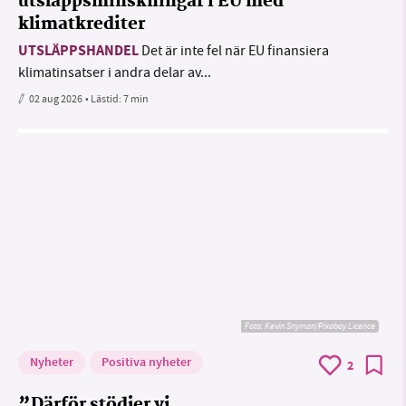
utsläppsminskningar i EU med
klimatkrediter
UTSLÄPPSHANDEL
Det är inte fel när EU finansiera
klimatinsatser i andra delar av...
02 aug 2026
• Lästid:
7 min
Foto:
Kevin Snyman/Pixabay Licence
Nyheter
Positiva nyheter
2
”Därför stödjer vi