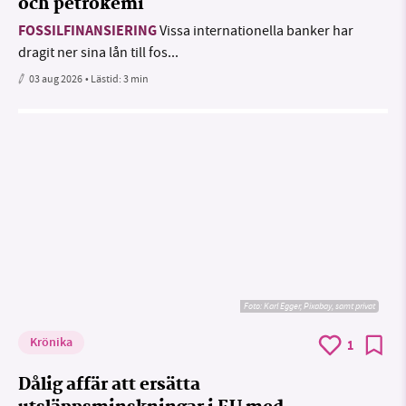
och petrokemi
FOSSILFINANSIERING
Vissa internationella banker har
dragit ner sina lån till fos...
03 aug 2026
• Lästid:
3 min
Foto:
Karl Egger, Pixabay, samt privat
Krönika
1
Dålig affär att ersätta