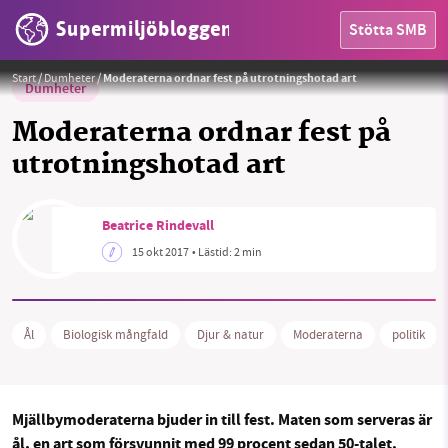
Supermiljöbloggen
Stötta SMB
Foto:
Erling Svensen / WWF
Start
/
Dumheter
/
Moderaterna ordnar fest på utrotningshotad art
Dumheter
Moderaterna ordnar fest på
utrotningshotad art
HEM
Beatrice Rindevall
OMRÅDEN
SMB kämpar för en hållbar framtid. Sedan
15 okt 2017
• Lästid:
2 min
starten 2010 har vår ideella redaktion drivit
MILJÖFAKTA
miljödebatten framåt genom
nyhetsbevakning och granskningar. Nu vill vi
OM OSS
Ål
Biologisk mångfald
Djur & natur
Moderaterna
politik
utveckla vårt arbete – och vi hoppas att du
vill hjälpa oss.
Stötta vårt arbete genom att swisha en slant till
Sök
Sparade inlägg
Tipsa oss
Mjällbymoderaterna bjuder in till fest. Maten som serveras är
ål, en art som försvunnit med 99 procent sedan 50-talet.