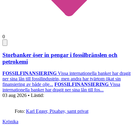
0
Storbanker öser in pengar i fossilbränslen och
petrokemi
FOSSILFINANSIERING
Vissa internationella banker har dragit
ner sina lån till fossilindustrin, men andra har tvärtom ökat sin
finansiering av både olje...
FOSSILFINANSIERING
Vissa
internationella banker har dragit ner sina lån till fos...
03 aug 2026
• Lästid:
Foto:
Karl Egger, Pixabay, samt privat
Krönika