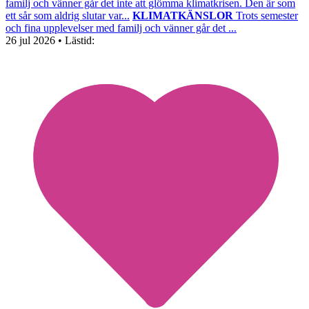
familj och vänner går det inte att glömma klimatkrisen. Den är som
ett sår som aldrig slutar var...
KLIMATKÄNSLOR
Trots semester
och fina upplevelser med familj och vänner går det ...
26 jul 2026
• Lästid: