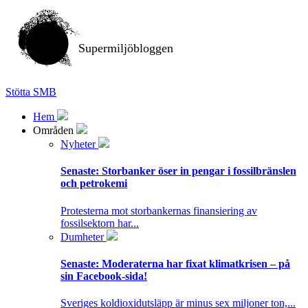
Supermiljöbloggen
Stötta SMB
Hem
Områden
Nyheter
Senaste:
Storbanker öser in pengar i fossilbränslen
och petrokemi
Protesterna mot storbankernas finansiering av
fossilsektorn har...
Dumheter
Senaste:
Moderaterna har fixat klimatkrisen – på
sin Facebook-sida!
Sveriges koldioxidutsläpp är minus sex miljoner ton,...