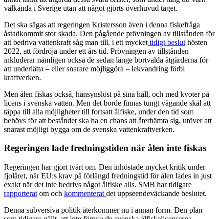
väl
kända i Sverige utan att något gjorts överhuvud taget.
Det ska sägas att regeringen Kristersson även i denna fiskefråga
åstadkommit stor skada. Den pågående prövningen av tillstånden för
att bedriva vattenkraft såg man till, i ett mycket
tidigt beslut
hösten
2022, att fördröja under ett års tid. Prövningen av tillstånden
inkluderar nämligen också de sedan länge bortvalda åtgärderna för
att underlätta – eller snarare möjliggöra – lekvandring förbi
kraftverken.
Men ålen fiskas också, hänsynslöst på sina håll, och med kvoter på
licens i svenska vatten. Men det borde finnas tungt vägande skäl att
täppa till alla möjligheter till fortsatt ålfiske, under den tid som
behövs för att beståndet ska ha en chans att återhämta sig, utöver att
snarast möjligt bygga om de svenska vattenkraftverken.
Regeringen lade fredningstiden när ålen inte fiskas
Regeringen har gjort tvärt om. Den inhöstade mycket kritik under
fjolåret, när EU:s krav på förlängd fredningstid för ålen lades in just
exakt när det inte bedrivs något ålfiske alls. SMB har tidigare
rapporterat
om och
kommenterat
det uppseendeväckande beslutet.
Denna subversiva politik återkommer nu i annan form. Den plan
som tidigare gällt, att inte förnya de svenska ålfiskelicenserna,