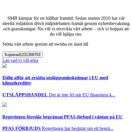
SMB kämpar för en hållbar framtid. Sedan starten 2010 har vår
ideella redaktion drivit miljödebatten framåt genom nyhetsbevakning
och granskningar. Nu vill vi utveckla vårt arbete – och vi hoppas att
du vill hjälpa oss.
Stötta vårt arbete genom att swisha en slant till
Kopierad
1231368703
Läs vad vi vill göra
Dålig affär att ersätta utsläppsminskningar i EU med
klimatkrediter
UTSLÄPPSHANDEL
Det är inte fel när EU finansiera k...
Regeringen föreslår begränsat PFAS-förbud i väntan på EU
PFAS FÖRBJUDS
Regeringen har beslutat om ett begrä...