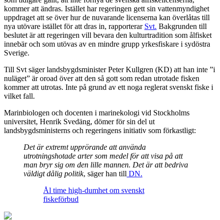
kommer att ändras. Istället har regeringen gett sin vattenmyndighet
uppdraget att se över hur de nuvarande licenserna kan överlåtas till
nya utövare istället för att dras in, rapporterar
Svt.
Bakgrunden till
beslutet är att regeringen vill bevara den kulturtradition som ålfisket
innebär och som utövas av en mindre grupp yrkesfiskare i sydöstra
Sverige.
Till Svt säger landsbygdsminister Peter Kullgren (KD) att han inte ”i
nuläget” är oroad över att den så gott som redan utrotade fisken
kommer att utrotas. Inte på grund av ett noga reglerat svenskt fiske i
vilket fall.
Marinbiologen och docenten i marinekologi vid Stockholms
universitet, Henrik Svedäng, dömer för sin del ut
landsbygdsministerns och regeringens initiativ som förkastligt:
Det är extremt upprörande att använda
utrotningshotade arter som medel för att visa på att
man bryr sig om den lille mannen. Det är att bedriva
väldigt dålig politik
, säger han till
DN.
Ål time high-dumhet om svenskt
fiskeförbud