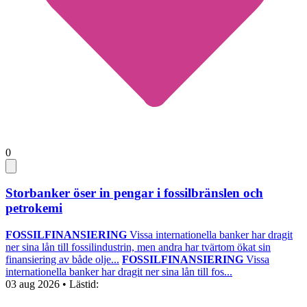
0
Storbanker öser in pengar i fossilbränslen och
petrokemi
FOSSILFINANSIERING
Vissa internationella banker har dragit
ner sina lån till fossilindustrin, men andra har tvärtom ökat sin
finansiering av både olje...
FOSSILFINANSIERING
Vissa
internationella banker har dragit ner sina lån till fos...
03 aug 2026
• Lästid: