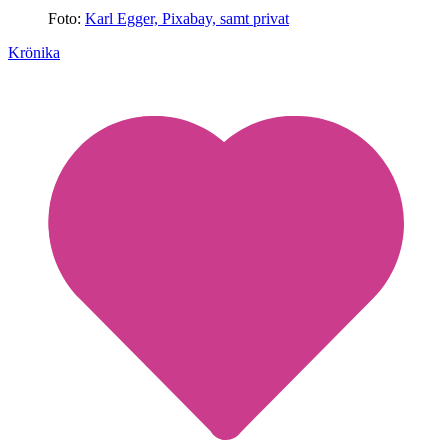
Foto:
Karl Egger, Pixabay, samt privat
Krönika