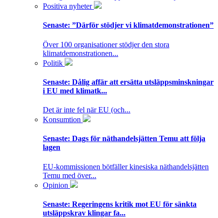
Positiva nyheter
Senaste:
”Därför stödjer vi klimatdemonstrationen”
Över 100 organisationer stödjer den stora
klimatdemonstrationen...
Politik
Senaste:
Dålig affär att ersätta utsläppsminskningar
i EU med klimatk...
Det är inte fel när EU (och...
Konsumtion
Senaste:
Dags för näthandelsjätten Temu att följa
lagen
EU-kommissionen bötfäller kinesiska näthandelsjätten
Temu med över...
Opinion
Senaste:
Regeringens kritik mot EU för sänkta
utsläppskrav klingar fa...