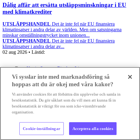
Dålig affär att ersätta utsläppsminskningar i EU
med klimatkrediter
UTSLÄPPSHANDEL
Det är inte fel när EU finansiera
klimatinsatser i andra delar av världen. Men om satsningarna
minskar omställningstrycket inom unionen...
UTSLÄPPSHANDEL
Det är inte fel när EU finansiera
klimatinsatser i andra delar av...
02 aug 2026
• Lästid:
Foto:
Kevin Snyman/Pixabay Licence
Vi sysslar inte med marknadsföring så
Nyheter
Positiva nyheter
hoppas att du är okej med våra kakor?
Vi använder cookies för att förbättra din upplevelse och samla in
besöksstatistik. Du gör såklart som du vill men att kunna få in
besöksstatistik är viktigt för oss som icke-vinstdrivande
organisation.
Cookie-inställningar
Acceptera alla cookies