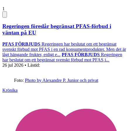
1
Regeringen föreslår begränsat PFAS-förbud i
väntan på EU
PFAS FÖRBJUDS
Regeringen har beslutat om ett begränsat
svenskt förbud mot PFAS i en rad konsumentprodukter. Men det är
lågt hängande frukter, enligt e...
PFAS FÖRBJUDS
Regeringen
har beslutat om ett begränsat svenskt förbud mot PFAS i...
26 jul 2026
• Lästid:
Foto:
Photo by Alexandre P. Junior och privat
Krönika