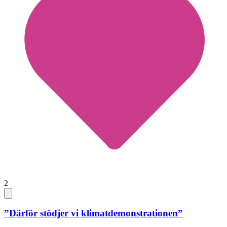
2
”Därför stödjer vi klimatdemonstrationen”