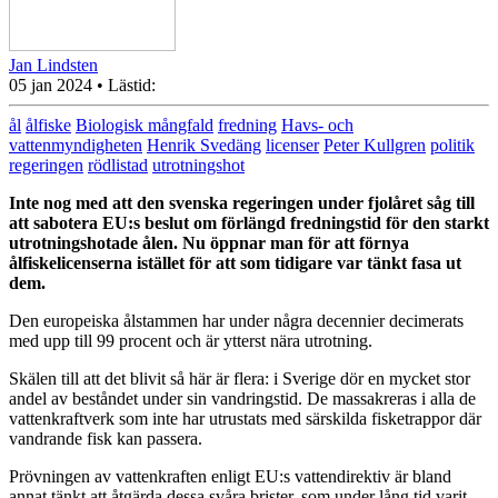
Jan Lindsten
05 jan 2024
• Lästid:
ål
ålfiske
Biologisk mångfald
fredning
Havs- och
vattenmyndigheten
Henrik Svedäng
licenser
Peter Kullgren
politik
regeringen
rödlistad
utrotningshot
Inte nog med att den svenska regeringen under fjolåret såg till
att sabotera EU:s beslut om förlängd fredningstid för den starkt
utrotningshotade ålen. Nu öppnar man för att förnya
ålfiskelicenserna istället för att som tidigare var tänkt fasa ut
dem.
Den europeiska ålstammen har under några decennier decimerats
med upp till 99 procent och är ytterst nära utrotning.
Skälen till att det blivit så här är flera: i Sverige dör en mycket stor
andel av beståndet under sin vandringstid. De massakreras i alla de
vattenkraftverk som inte har utrustats med särskilda fisketrappor där
vandrande fisk kan passera.
Prövningen av vattenkraften enligt EU:s vattendirektiv är bland
annat tänkt att åtgärda dessa svåra brister, som under lång tid varit