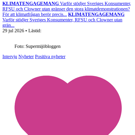
KLIMATENGAGEMANG
Varför stödjer Sveriges Konsumenter,
RFSU och Clowner utan gränser den stora klimatdemonstrationen?
För att klimatfrågan berör precis...
KLIMATENGAGEMANG
Varför stödjer Sveriges Konsumenter, RFSU och Clowner utan
grän...
29 jul 2026
• Lästid:
Foto: Supermijöbloggen
Intervju
Nyheter
Positiva nyheter