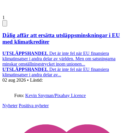
1
Dålig affär att ersätta utsläppsminskningar i EU
med klimatkrediter
UTSLÄPPSHANDEL
Det är inte fel när EU finansiera
klimatinsatser i andra delar av världen. Men om satsningarna
minskar omställningstrycket inom unionen...
UTSLÄPPSHANDEL
Det är inte fel när EU finansiera
klimatinsatser i andra delar av...
02 aug 2026
• Lästid:
Foto:
Kevin Snyman/Pixabay Licence
Nyheter
Positiva nyheter