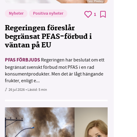
Foto:
Pixabay
Nyheter
Positiva nyheter
1
Regeringen föreslår
begränsat PFAS-förbud i
väntan på EU
PFAS FÖRBJUDS
Regeringen har beslutat om ett
begränsat svenskt förbud mot PFAS i en rad
konsumentprodukter. Men det är lågt hängande
frukter, enligt e...
26 jul 2026
• Lästid:
5 min