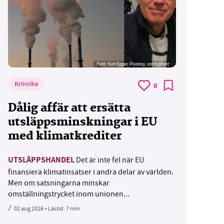
Foto:
Karl Egger, Pixabay, samt privat
Krönika
0
Dålig affär att ersätta
utsläppsminskningar i EU
med klimatkrediter
UTSLÄPPSHANDEL
Det är inte fel när EU
finansiera klimatinsatser i andra delar av världen.
Men om satsningarna minskar
omställningstrycket inom unionen...
02 aug 2026
• Lästid:
7 min