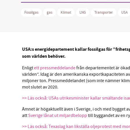
Fossilgas
gas
Klimat
LNG
Transporter
USA
SM
USA:s energidepartement kallar fossilgas för ”frihet
nyhe
som världen behöver.
Enligt
ett pressmeddelande
från departementet är ökad e
världen”. Idag är den amerikanska exportkapaciteten av
miljoner ton. Pressmeddelandet (som inte nämner klima
mot slutet av 2020.
>> Läs också: USAs utrikesminister kallar smältande is
Ämnet är högaktuellt även i Sverige, i och med bygget a
att
Sverige lånat ut miljardbelopp
till byggandet av en ry
>> Läs också: Texaslag kan likställa oljeprotest med mo