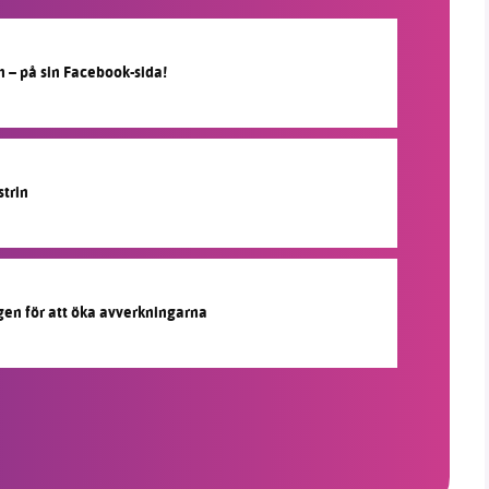
n – på sin Facebook-sida!
strin
agen för att öka avverkningarna