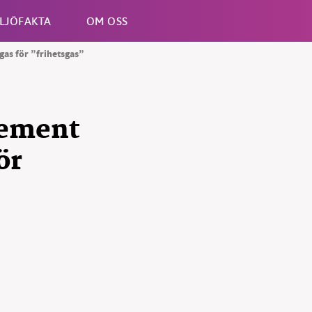
LJÖFAKTA
OM OSS
gas för ”frihetsgas”
Esc
tement
ör