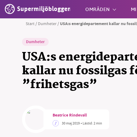
Supermiljöbloggen
OMRÅDEN
MI
Start
/
Dumheter
/
USA:s energidepartement kallar nu fossil
Shift + S
Dumheter
USA:s energidepar
kallar nu fossilgas f
”frihetsgas”
Beatrice Rindevall
30 maj 2019
• Lästid:
2 min