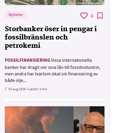
Foto:
geralt/Pixabay
Nyheter
-1
Storbanker öser in pengar i
fossilbränslen och
petrokemi
FOSSILFINANSIERING
Vissa internationella
banker har dragit ner sina lån till fossilindustrin,
men andra har tvärtom ökat sin finansiering av
både olje...
03 aug 2026
• Lästid:
3 min