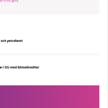
d vi vill göra
n och petrokemi
ar i EU med klimatkrediter