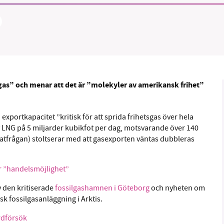
B kämpar för en hållbar framtid. Sedan starten 2010 har 
ideella redaktion drivit miljödebatten framåt genom
sgas” och menar att det är ”molekyler av amerikansk frihet”
tsbevakning och granskningar. Nu vill vi utveckla vårt arb
och vi hoppas att du vill hjälpa oss.
xportkapacitet ”kritisk för att sprida frihetsgas över hela
Stötta vårt arbete genom att swisha en slant till
 LNG på 5 miljarder kubikfot per dag, motsvarande över 140
tfrågan) stoltserar med att gasexporten väntas dubbleras
1231368703
ar ”handelsmöjlighet”
Läs vad vi vill göra
v den kritiserade
fossilgashamnen i Göteborg
och nyheten om
sk fossilgasanläggning i Arktis.
rdförsök