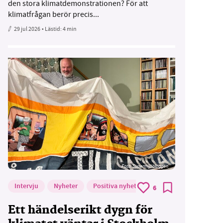
den stora klimatdemonstrationen? För att
klimatfrågan berör precis...
29 jul 2026
• Lästid:
4 min
Foto: Supermijöbloggen
Intervju
Nyheter
Positiva nyheter
6
Ett händelserikt dygn för