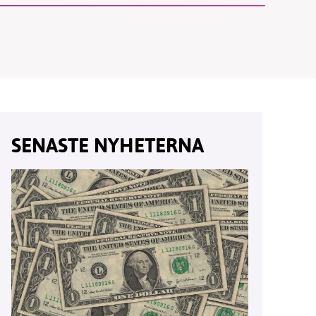
vår
ete –
SENASTE NYHETERNA