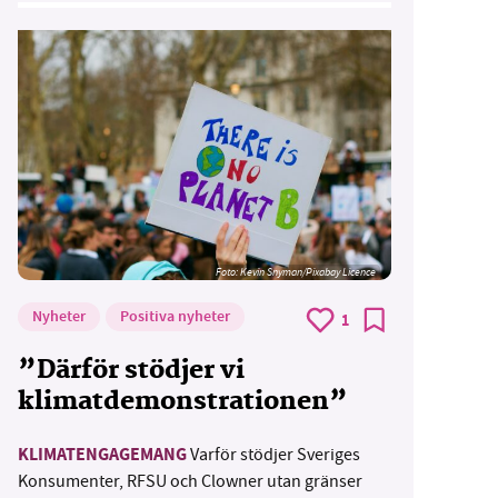
Foto:
Kevin Snyman/Pixabay Licence
Nyheter
Positiva nyheter
1
”Därför stödjer vi
klimatdemonstrationen”
KLIMATENGAGEMANG
Varför stödjer Sveriges
Konsumenter, RFSU och Clowner utan gränser