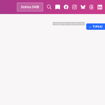
Stötta SMB
Fossilgas
Foto:
Vitaly Vlasov (cc0)
←
TIPSA!