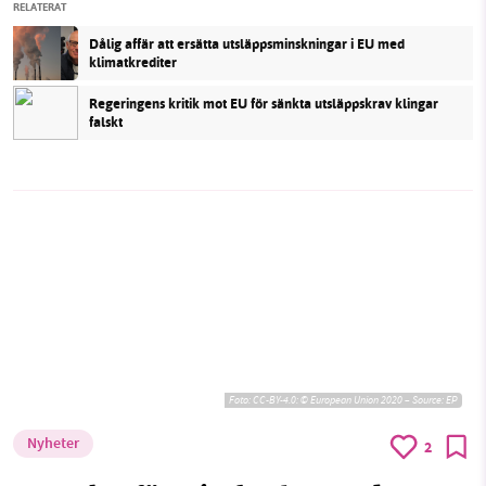
RELATERAT
Dålig affär att ersätta utsläppsminskningar i EU med
klimatkrediter
Regeringens kritik mot EU för sänkta utsläppskrav klingar
falskt
Foto:
CC-BY-4.0: © European Union 2020 – Source: EP
Nyheter
2