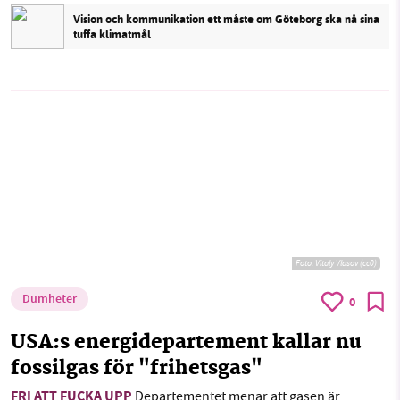
Vision och kommunikation ett måste om Göteborg ska nå sina
tuffa klimatmål
Foto:
Vitaly Vlasov (cc0)
Dumheter
0
USA:s energidepartement kallar nu
fossilgas för "frihetsgas"
FRI ATT FUCKA UPP
Departementet menar att gasen är