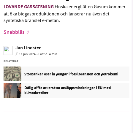
LOVANDE GASSATSNING
Finska energijätten Gasum kommer
att öka biogasproduktionen och lanserar nu även det
syntetiska bränslet e-metan.
Snabbläs
Jan Lindsten
11 jan 2024
• Lästid:
4 min
RELATERAT
Storbanker öser in pengar i fossilbränslen och petrokemi
Dålig affär att ersätta utsläppsminskningar i EU med
klimatkrediter