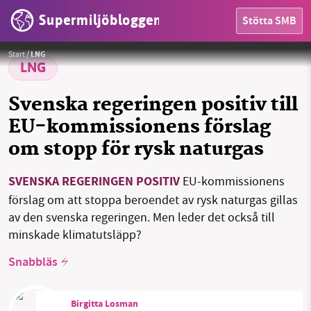
Supermiljöbloggen
Stötta SMB
Foto:
World Economic Forum/Monika Flueckiger
Start
/
LNG
LNG
Svenska regeringen positiv till
EU-kommissionens förslag
om stopp för rysk naturgas
HEM
SVENSKA REGERINGEN POSITIV
EU-kommissionens
OMRÅDEN
förslag om att stoppa beroendet av rysk naturgas gillas
MILJÖFAKTA
av den svenska regeringen. Men leder det också till
minskade klimatutsläpp?
OM OSS
Snabbläs
Birgitta Losman
Sök
Sparade inlägg
Tipsa oss