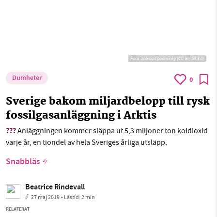
Foto:
zobrazit podmínky (CC BY-SA 3.0)
Dumheter
0
Sverige bakom miljardbelopp till rysk
fossilgasanläggning i Arktis
???
Anläggningen kommer släppa ut 5,3 miljoner ton koldioxid
varje år, en tiondel av hela Sveriges årliga utsläpp.
Snabbläs
Beatrice Rindevall
27 maj 2019
• Lästid:
2 min
RELATERAT