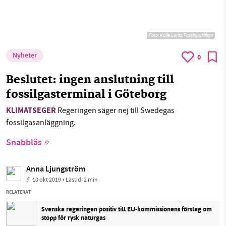
Foto:
Kalle Lantz/Fossilgasfällan
Nyheter
0
Beslutet: ingen anslutning till
fossilgasterminal i Göteborg
KLIMATSEGER
Regeringen säger nej till Swedegas
fossilgasanläggning.
Snabbläs
Anna Ljungström
10 okt 2019
• Lästid:
2 min
RELATERAT
Svenska regeringen positiv till EU-kommissionens förslag om
stopp för rysk naturgas