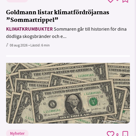
Goldmann listar klimatfördröjarnas
”Sommartrippel”
KLIMATKRUMBUKTER
Sommaren går till historien för dina
dödliga skogsbränder och e...
08 aug 2026
• Lästid:
6 min
Foto:
geralt/Pixabay
Nyheter
0