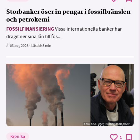
Storbanker öser in pengar i fossilbränslen
och petrokemi
FOSSILFINANSIERING
Vissa internationella banker har
dragit ner sina lån till fos...
03 aug 2026
• Lästid:
3 min
Foto:
Karl Egger, Pixabay, samt privat
Krönika
1