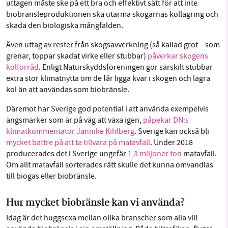
uttagen måste ske på ett bra och effektivt sätt för att inte
biobränsleproduktionen ska utarma skogarnas kollagring och
skada den biologiska mångfalden.
Även uttag av rester från skogsavverkning
(så kallad grot – som
grenar, toppar skadat virke eller stubbar)
påverkar skogens
kolförråd
. Enligt Naturskyddsföreningen gör särskilt stubbar
extra stor klimatnytta om de får ligga kvar i skogen och lagra
kol än att användas som biobränsle.
Däremot har Sverige god potential i att använda exempelvis
ängsmarker som är på väg att växa igen,
påpekar DN:s
klimatkommentator Jannike Kihlberg
. Sverige kan också bli
mycket bättre på att ta tillvara på matavfall
. Under 2018
producerades det i Sverige ungefär
1,3 miljoner ton
matavfall.
Om allt matavfall sorterades rätt skulle det kunna omvandlas
till biogas eller biobränsle.
Hur mycket biobränsle kan vi använda?
Idag är det huggsexa mellan olika branscher som alla vill