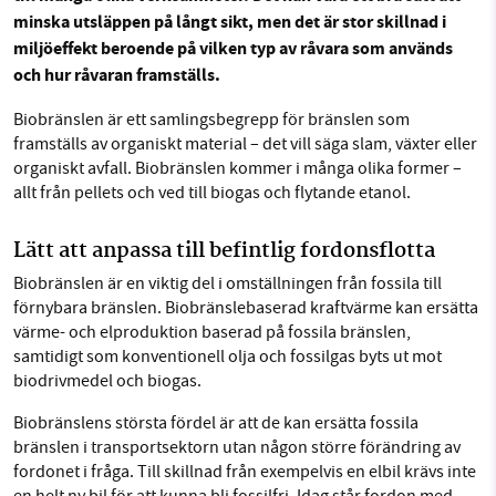
minska utsläppen på långt sikt, men det är stor skillnad i
miljöeffekt beroende på vilken typ av råvara som används
och hur råvaran framställs.
Sök
Sparade inlägg
Tipsa oss
SMB kämpar för en hållbar framtid. Sedan
starten 2010 har vår ideella redaktion drivit
Biobränslen är ett samlingsbegrepp för bränslen som
miljödebatten framåt genom
framställs av organiskt material – det vill säga slam, växter eller
Facebook
Instagram
BlueSky
organiskt avfall. Biobränslen kommer i många olika former –
nyhetsbevakning och granskningar. Nu vill vi
allt från pellets och ved till biogas och flytande etanol.
utveckla vårt arbete – och vi hoppas att du
Threads
LinkedIn
vill hjälpa oss.
Lätt att anpassa till befintlig fordonsflotta
Stötta vårt arbete genom att swisha en slant till
Biobränslen är en viktig del i omställningen från fossila till
förnybara bränslen. Biobränslebaserad kraftvärme kan ersätta
1231368703
värme- och elproduktion baserad på fossila bränslen,
samtidigt som konventionell olja och fossilgas byts ut mot
biodrivmedel och biogas.
Läs vad vi vill göra
Biobränslens största fördel är att de kan ersätta fossila
bränslen i transportsektorn utan någon större förändring av
fordonet i fråga. Till skillnad från exempelvis en elbil krävs inte