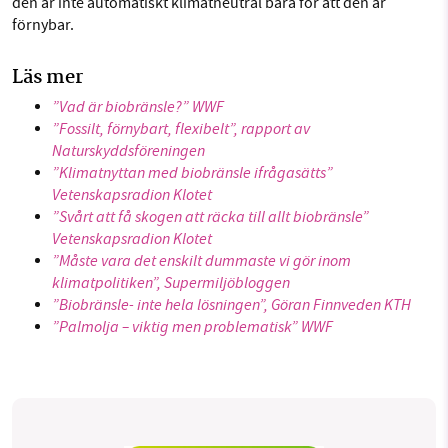
den är inte automatiskt klimatneutral bara för att den är
förnybar.
Läs mer
”Vad är biobränsle?” WWF
”Fossilt, förnybart, flexibelt”, rapport av
Naturskyddsföreningen
”Klimatnyttan med biobränsle ifrågasätts”
Vetenskapsradion Klotet
”Svårt att få skogen att räcka till allt biobränsle”
Vetenskapsradion Klotet
”Måste vara det enskilt dummaste vi gör inom
klimatpolitiken”, Supermiljöbloggen
”Biobränsle- inte hela lösningen”, Göran Finnveden KTH
”Palmolja – viktig men problematisk” WWF