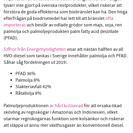
tyvärr inte gjort på svenska restprodukter, vilket riskerar att
förstöra de goda effekterna som biobränslet kan ha. Den höga
efterfrågan på biodrivmedel har lett till att bränslet
ofta
importeras
och består av odlade grödor som majs, soja, ren
palmolja och palmoljeprodukten palm fatty acid destillate
(PFAD).
Siffror från Energimyndigheten
visar att nästan hälften av all
HVO-diesel som tankas i Sverige innehåller palmolja och PFAD.
Såhär såg fördelningen ut 2019:
PFAD 36%
Palmolja 8%
Slakteriavfall 42%
Råtallolja 8%
Palmoljeproduktionen
är hårt kritiserad
för att orsaka ökad
skövling av regnskogar i Amazonas och Indonesien, vilket
utarmar regnskogarnas funktion som kolsänkor och riskerar
att släppa ut ännu mer växthusgaser än konventionell diesel.