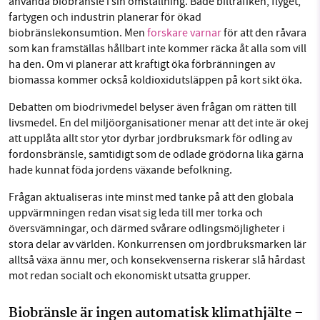
använda biobränsle i sin omställning. Både biltrafiken, flyget,
fartygen och industrin planerar för ökad
biobränslekonsumtion. Men
forskare varnar
för att den råvara
som kan framställas hållbart inte kommer räcka åt alla som vill
ha den. Om vi planerar att kraftigt öka förbränningen av
biomassa kommer också koldioxidutsläppen på kort sikt öka.
Debatten om biodrivmedel belyser även frågan om rätten till
livsmedel. En del miljöorganisationer menar att det inte är okej
att upplåta allt stor ytor dyrbar jordbruksmark för odling av
fordonsbränsle, samtidigt som de odlade grödorna lika gärna
hade kunnat föda jordens växande befolkning.
Frågan aktualiseras inte minst med tanke på att den globala
uppvärmningen redan visat sig leda till mer torka och
översvämningar, och därmed svårare odlingsmöjligheter i
stora delar av världen. Konkurrensen om jordbruksmarken lär
alltså växa ännu mer, och konsekvenserna riskerar slå hårdast
mot redan socialt och ekonomiskt utsatta grupper.
Biobränsle är ingen automatisk klimathjälte –