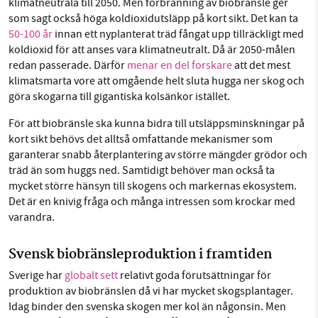
klimatneutrala till 2050. Men förbränning av biobränsle ger
som sagt också höga koldioxidutsläpp på kort sikt. Det kan ta
50-100 år
innan ett nyplanterat träd fångat upp tillräckligt med
koldioxid för att anses vara klimatneutralt. Då är 2050-målen
redan passerade. Därför
menar en del forskare
att det mest
klimatsmarta vore att omgående helt sluta hugga ner skog och
göra skogarna till gigantiska kolsänkor istället.
För att biobränsle ska kunna bidra till utsläppsminskningar på
kort sikt behövs det alltså omfattande mekanismer som
garanterar snabb återplantering av större mängder grödor och
träd än som huggs ned. Samtidigt behöver man också ta
mycket större hänsyn till skogens och markernas ekosystem.
Det är en knivig fråga och många intressen som krockar med
varandra.
Svensk biobränsleproduktion i framtiden
Sverige har
globalt sett
relativt goda förutsättningar för
produktion av biobränslen då vi har mycket skogsplantager.
Idag binder den svenska skogen mer kol än någonsin. Men