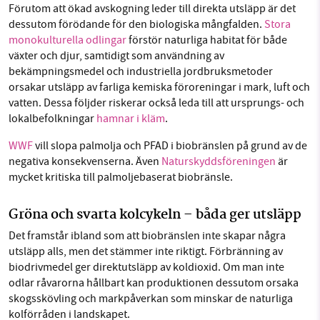
Förutom att ökad avskogning leder till direkta utsläpp är det
dessutom förödande för den biologiska mångfalden.
Stora
monokulturella odlingar
förstör naturliga habitat för både
växter och djur, samtidigt som användning av
bekämpningsmedel och industriella jordbruksmetoder
orsakar utsläpp av farliga kemiska föroreningar i mark, luft och
vatten. Dessa följder riskerar också leda till att ursprungs- och
lokalbefolkningar
hamnar i kläm
.
WWF
vill slopa palmolja och PFAD i biobränslen på grund av de
negativa konsekvenserna. Även
Naturskyddsföreningen
är
mycket kritiska till palmoljebaserat biobränsle.
Gröna och svarta kolcykeln – båda ger utsläpp
Det framstår ibland som att biobränslen inte skapar några
utsläpp alls, men det stämmer inte riktigt. Förbränning av
biodrivmedel ger direktutsläpp av koldioxid. Om man inte
odlar råvarorna hållbart kan produktionen
dessutom orsaka
skogsskövling och markpåverkan som minskar de naturliga
kolförråden i landskapet.