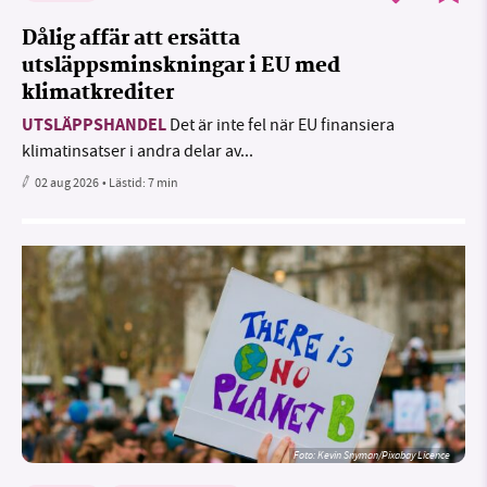
Dålig affär att ersätta
utsläppsminskningar i EU med
klimatkrediter
UTSLÄPPSHANDEL
Det är inte fel när EU finansiera
klimatinsatser i andra delar av...
02 aug 2026
• Lästid:
7 min
Foto:
Kevin Snyman/Pixabay Licence