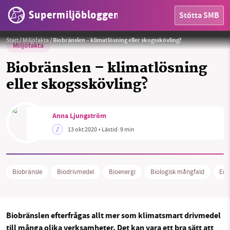
Supermiljöbloggen
Stötta SMB
Foto:
Pexels
Start
/
Miljöfakta
/
Biobränslen – klimatlösning eller skogsskövling?
Miljöfakta
Biobränslen – klimatlösning
eller skogsskövling?
Anna Ljungström
13 okt 2020
• Lästid:
9 min
HEM
Biobränsle
Biodrivmedel
Bioenergi
Biologisk mångfald
Ene
OMRÅDEN
MILJÖFAKTA
Biobränslen efterfrågas allt mer som klimatsmart drivmedel
till många olika verksamheter. Det kan vara ett bra sätt att
OM OSS