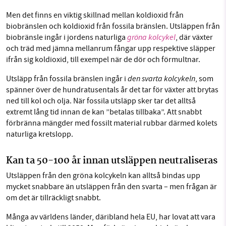
Men det finns en viktig skillnad mellan koldioxid från
biobränslen och koldioxid från fossila bränslen. Utsläppen från
gröna kolcykel
biobränsle ingår i jordens naturliga
, där växter
och träd med jämna mellanrum fångar upp respektive släpper
ifrån sig koldioxid, till exempel när de dör och förmultnar.
den svarta kolcykeln
Utsläpp från fossila bränslen ingår i
, som
spänner över de hundratusentals år det tar för växter att brytas
ned till kol och olja. När fossila utsläpp sker tar det alltså
extremt lång tid innan de kan ”betalas tillbaka”. Att snabbt
förbränna mängder med fossilt material rubbar därmed kolets
naturliga kretslopp.
Kan ta 50-100 år innan utsläppen neutraliseras
Utsläppen från den gröna kolcykeln kan alltså bindas upp
mycket snabbare än utsläppen från den svarta – men frågan är
om det är tillräckligt snabbt.
Många av världens länder, däribland hela EU, har lovat att vara