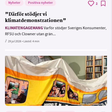
Nyheter
Positiva nyheter
2
”Därför stödjer vi
klimatdemonstrationen”
KLIMATENGAGEMANG
Varför stödjer Sveriges Konsumenter,
RFSU och Clowner utan grän...
29 jul 2026
• Lästid:
4 min
Foto: Supermijöbloggen