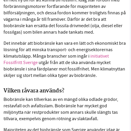
en helt ny bil för att kunna bli fossilfri. Idag står fordon med
förbränningsmotorer fortfarande för majoriteten av
bilförsäljningen, och dessa fordon kommer troligtvis finnas på
vägarna i många år till framöver. Därför är det bra att
biobränsle kan ersätta det fossila drivmedel (olja, diesel eller
fossilgas) som bilen annars hade tankats med.
Det innebär att biobränsle kan vara en lätt och ekonomiskt bra
lösning för att minska transport- och energisektorernas
klimatutsläpp. Många branscher som ingår i
initiativet
Fossilfritt Sverige
utgår från att de ska använda mycket
biobränsle i sina färdplaner mot fossilfrihet. Men klimatnyttan
skiljer sig stort mellan olika typer av biobränsle.
Vilken råvara används?
Biobränsle kan tillverkas av en mängd olika odlade grödor,
restavfall och avfallsslam. Biobränsle har mycket god
miljönytta när restprodukter som annars skulle slängts tas
tillvara, exempelvis genom rötning av slaktavfall.
Majoriteten av det biobränsle som Sverige använder idag är