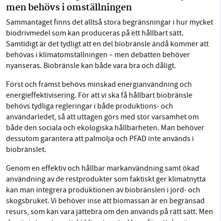
men behövs i omställningen
Sammantaget finns det alltså stora begränsningar i hur mycket
biodrivmedel som kan produceras på ett hållbart sätt.
Samtidigt är det tydligt att en del biobränsle ändå kommer att
behövas i klimatomställningen – men debatten behöver
nyanseras. Biobränsle kan både vara bra och dåligt.
Först och främst behövs minskad energianvändning och
energieffektivisering. För att vi ska få hållbart biobränsle
behövs tydliga regleringar i både produktions- och
användarledet, så att uttagen görs med stor varsamhet om
både den sociala och ekologiska hållbarheten. Man behöver
dessutom garantera att palmolja och PFAD inte används i
biobränslet.
Genom en effektiv och hållbar markanvändning samt ökad
användning av de restprodukter som faktiskt ger klimatnytta
kan man integrera produktionen av biobränslen i jord- och
skogsbruket. Vi behöver inse att biomassan är en begränsad
resurs, som kan vara jättebra om den används på rätt sätt. Men