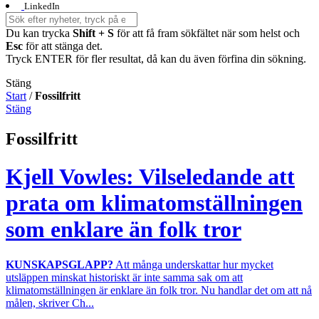
LinkedIn
Du kan trycka
Shift + S
för att få fram sökfältet när som helst och
Esc
för att stänga det.
Tryck ENTER för fler resultat, då kan du även förfina din sökning.
Stäng
Start
/
Fossilfritt
Stäng
Fossilfritt
Kjell Vowles: Vilseledande att
prata om klimatomställningen
som enklare än folk tror
KUNSKAPSGLAPP?
Att många underskattar hur mycket
utsläppen minskat historiskt är inte samma sak om att
klimatomställningen är enklare än folk tror. Nu handlar det om att nå
målen, skriver Ch...