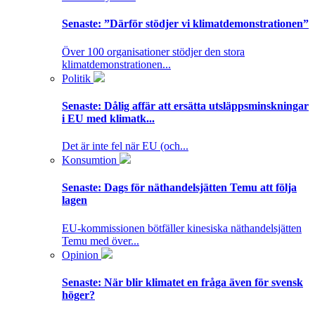
Senaste:
”Därför stödjer vi klimatdemonstrationen”
Över 100 organisationer stödjer den stora
klimatdemonstrationen...
Politik
Senaste:
Dålig affär att ersätta utsläppsminskningar
i EU med klimatk...
Det är inte fel när EU (och...
Konsumtion
Senaste:
Dags för näthandelsjätten Temu att följa
lagen
EU-kommissionen bötfäller kinesiska näthandelsjätten
Temu med över...
Opinion
Senaste:
När blir klimatet en fråga även för svensk
höger?