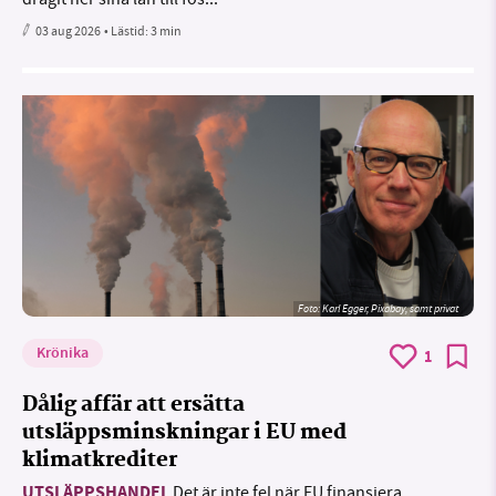
03 aug 2026
• Lästid:
3 min
Foto:
Karl Egger, Pixabay, samt privat
Krönika
1
Dålig affär att ersätta
utsläppsminskningar i EU med
klimatkrediter
UTSLÄPPSHANDEL
Det är inte fel när EU finansiera