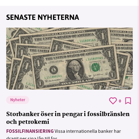
SENASTE NYHETERNA
Foto:
geralt/Pixabay
Nyheter
0
Storbanker öser in pengar i fossilbränslen
och petrokemi
FOSSILFINANSIERING
Vissa internationella banker har
dragit ner sina lån till fos...