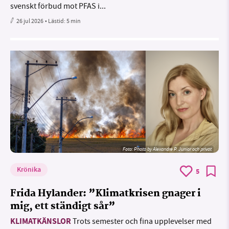
svenskt förbud mot PFAS i...
26 jul 2026
• Lästid:
5 min
Foto:
Photo by Alexandre P. Junior och privat
Krönika
5
Frida Hylander: ”Klimatkrisen gnager i
mig, ett ständigt sår”
KLIMATKÄNSLOR
Trots semester och fina upplevelser med