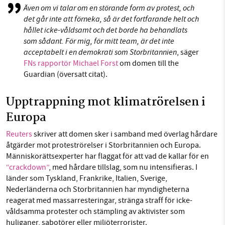
Även om vi talar om en störande form av protest, och
det går inte att förneka, så är det fortfarande helt och
hållet icke-våldsamt och det borde ha behandlats
som sådant. För mig, för mitt team, är det inte
acceptabelt i en demokrati som Storbritannien
, säger
FNs rapportör Michael Forst
om domen till the
Guardian (översatt citat).
Upptrappning mot klimatrörelsen i
Europa
Reuters
skriver att domen sker i samband med överlag hårdare
åtgärder mot proteströrelser i Storbritannien och Europa.
Människorättsexperter har flaggat för att vad de kallar för en
“crackdown”
, med hårdare tillslag, som nu intensifieras. I
länder som Tyskland, Frankrike, Italien, Sverige,
Nederländerna och Storbritannien har myndigheterna
reagerat med massarresteringar, stränga straff för icke-
våldsamma protester och stämpling av aktivister som
huliganer, sabotörer eller miljöterrorister.