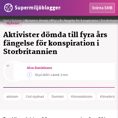
Supermiljöbloggen
Stötta SMB
Foto:
Just Stop Oil
Start
/
Nyheter
/
Aktivister dömda till fyra års fängelse för konspiration i Storbritann
Nyheter
Aktivister dömda till fyra års
fängelse för konspiration i
Storbritannien
HEM
OMRÅDEN
Alva Danielsson
20 jul 2024
• Lästid:
2 min
MILJÖFAKTA
OM OSS
aktivism
Civil olydnad
Domstol
Klimataktivism
Klimatkris
Sök
Sparade inlägg
Tipsa oss