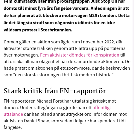
Fem klimataktivister från protestgruppen Just Stop Oil har
dömts till minst fyra års fängelse vardera. Anledningen är att
Facebook
Instagram
BlueSky
de har planerat att blockera motorvägen M25 i London. Detta
är det längsta straff som någonsin utdömts för en icke-
SMB kämpar för en hållbar framtid. Sedan
Threads
LinkedIn
våldsam protest i Storbritannien.
starten 2010 har vår ideella redaktion drivit
miljödebatten framåt genom
Domen gäller en aktion som ägde rum i november 2022, där
nyhetsbevakning och granskningar. Nu vill vi
aktivister störde trafiken genom att klättra upp på portalerna
utveckla vårt arbete – och vi hoppas att du
över motorvägen.
Fem aktivister dömdes för konspiration
till
vill hjälpa oss.
att orsaka allmän olägenhet när de samordnade aktionerna. De
hade pratat om aktionen på ett zoom-möte, där de beskrev den
Stötta vårt arbete genom att swisha en slant till
som “den största störningen i brittisk modern historia”.
Stark kritik från FN-rapportör
1231368703
FN-rapportören Michael Forst har uttalat sig kritiskt mot
Läs vad vi vill göra
domen. Under rättegångarna gjorde han ett
offentligt
uttalande
där han bland annat uttryckte oro inför domen mot
aktivisten Daniel Shaw, som sedan tidigare har spenderat tid i
fängelse.