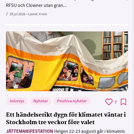
RFSU och Clowner utan grän...
29 jul 2026
• Lästid:
4 min
Foto: Supermijöbloggen
Intervju
Nyheter
Positiva nyheter
7
Ett händelserikt dygn för klimatet väntar i
Stockholm tre veckor före valet
JÄTTEMANIFESTATION
Helgen 22-23 augusti går i klimatets