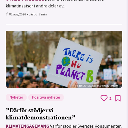
klimatinsatser i andra delar av...
02 aug 2026
• Lästid:
7 min
Foto:
Kevin Snyman/Pixabay Licence
Nyheter
Positiva nyheter
2
”Därför stödjer vi
klimatdemonstrationen”
KLIMATENGAGEMANG
Varför stödjer Sveriges Konsumenter,