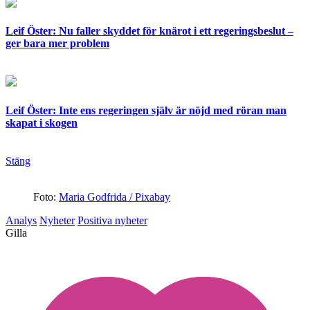
Leif Öster: Nu faller skyddet för knärot i ett regeringsbeslut –
ger bara mer problem
Leif Öster: Inte ens regeringen själv är nöjd med röran man
skapat i skogen
Stäng
Foto:
Maria Godfrida / Pixabay
Analys
Nyheter
Positiva nyheter
Gilla