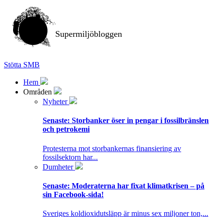
Supermiljöbloggen
Stötta SMB
Hem
Områden
Nyheter
Senaste:
Storbanker öser in pengar i fossilbränslen
och petrokemi
Protesterna mot storbankernas finansiering av
fossilsektorn har...
Dumheter
Senaste:
Moderaterna har fixat klimatkrisen – på
sin Facebook-sida!
Sveriges koldioxidutsläpp är minus sex miljoner ton,...