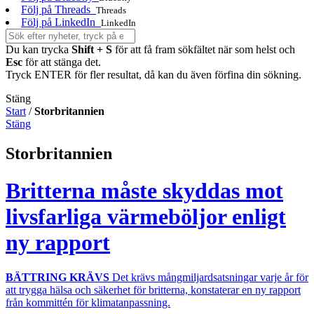
Följ på Threads
Threads
Följ på LinkedIn
LinkedIn
Du kan trycka
Shift + S
för att få fram sökfältet när som helst och
Esc
för att stänga det.
Tryck ENTER för fler resultat, då kan du även förfina din sökning.
Stäng
Start
/
Storbritannien
Stäng
Storbritannien
Britterna måste skyddas mot
livsfarliga värmeböljor enligt
ny rapport
BÄTTRING KRÄVS
Det krävs mångmiljardsatsningar varje år för
att trygga hälsa och säkerhet för britterna, konstaterar en ny rapport
från kommittén för klimatanpassning.