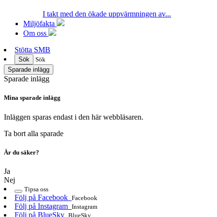
I takt med den ökade uppvärmningen av...
Miljöfakta
Om oss
Stötta SMB
Sök
Sök
Sparade inlägg
Sparade inlägg
Mina sparade inlägg
Inläggen sparas endast i den här webbläsaren.
Ta bort alla sparade
Är du säker?
Ja
Nej
Tipsa oss
Följ på Facebook
Facebook
Följ på Instagram
Instagram
Följ på BlueSky
BlueSky