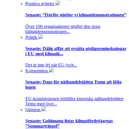
Positiva nyheter
Senaste:
”Därför stödjer vi klimatdemonstrationen”
Över 100 organisationer stödjer den stora
klimatdemonstrationen...
Politik
Senaste:
Dålig affär att ersätta utsläppsminskningar
i EU med klimatk...
Det är inte fel när EU (och...
Konsumtion
Senaste:
Dags för näthandelsjätten Temu att följa
lagen
EU-kommissionen bötfäller kinesiska näthandelsjätten
Temu med över...
Opinion
Senaste:
Goldmann listar klimatfördröjarnas
”Sommartrippel”