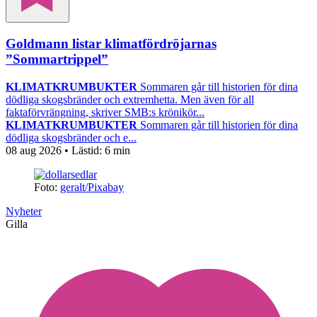
Goldmann listar klimatfördröjarnas
”Sommartrippel”
KLIMATKRUMBUKTER
Sommaren går till historien för dina
dödliga skogsbränder och extremhetta. Men även för all
faktaförvrängning, skriver SMB:s krönikör...
KLIMATKRUMBUKTER
Sommaren går till historien för dina
dödliga skogsbränder och e...
08 aug 2026
• Lästid:
6 min
Foto:
geralt/Pixabay
Nyheter
Gilla