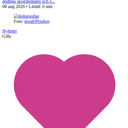
dödliga skogsbränder och e...
08 aug 2026
• Lästid:
6 min
Foto:
geralt/Pixabay
Nyheter
Gilla