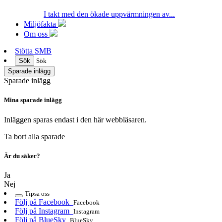
I takt med den ökade uppvärmningen av...
Miljöfakta
Om oss
Stötta SMB
Sök
Sök
Sparade inlägg
Sparade inlägg
Mina sparade inlägg
Inläggen sparas endast i den här webbläsaren.
Ta bort alla sparade
Är du säker?
Ja
Nej
Tipsa oss
Följ på Facebook
Facebook
Följ på Instagram
Instagram
Följ på BlueSky
BlueSky