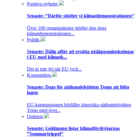
Positiva nyheter
Senaste:
”Därför stödjer vi klimatdemonstrationen”
Över 100 organisationer stödjer den stora
klimatdemonstrationen...
Politik
Senaste:
Dålig affär att ersätta utsläppsminskningar
i EU med klimatk...
Det är inte fel när EU (och...
Konsumtion
Senaste:
Dags för näthandelsjätten Temu att följa
lagen
EU-kommissionen bötfäller kinesiska näthandelsjätten
Temu med över...
Opinion
Senaste:
Goldmann listar klimatfördröjarnas
”Sommartrippel”