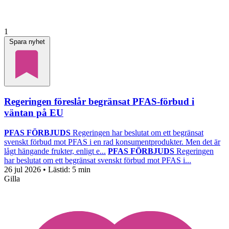
1
Spara nyhet
Regeringen föreslår begränsat PFAS-förbud i
väntan på EU
PFAS FÖRBJUDS
Regeringen har beslutat om ett begränsat
svenskt förbud mot PFAS i en rad konsumentprodukter. Men det är
lågt hängande frukter, enligt e...
PFAS FÖRBJUDS
Regeringen
har beslutat om ett begränsat svenskt förbud mot PFAS i...
26 jul 2026
• Lästid:
5 min
Gilla