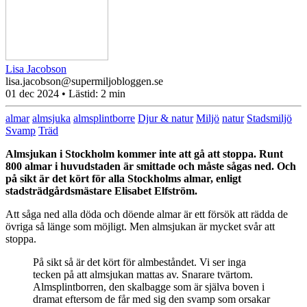
Lisa Jacobson
lisa.jacobson@supermiljobloggen.se
01 dec 2024
• Lästid:
2 min
almar
almsjuka
almsplintborre
Djur & natur
Miljö
natur
Stadsmiljö
Svamp
Träd
Almsjukan i Stockholm kommer inte att gå att stoppa. Runt
800 almar i huvudstaden är smittade och måste sågas ned. Och
på sikt är det kört för alla Stockholms almar, enligt
stadsträdgårdsmästare Elisabet Elfström.
Att såga ned alla döda och döende almar är ett försök att rädda de
övriga så länge som möjligt. Men almsjukan är mycket svår att
stoppa.
På sikt så är det kört för almbeståndet. Vi ser inga
tecken på att almsjukan mattas av. Snarare tvärtom.
Almsplintborren, den skalbagge som är själva boven i
dramat eftersom de får med sig den svamp som orsakar