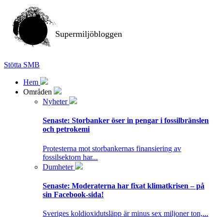
Supermiljöbloggen
Stötta SMB
Hem
Områden
Nyheter
Senaste:
Storbanker öser in pengar i fossilbränslen
och petrokemi
Protesterna mot storbankernas finansiering av
fossilsektorn har...
Dumheter
Senaste:
Moderaterna har fixat klimatkrisen – på
sin Facebook-sida!
Sveriges koldioxidutsläpp är minus sex miljoner ton,...