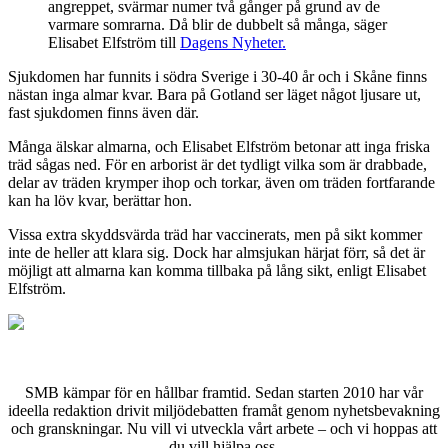
angreppet, svärmar numer två gånger på grund av de
varmare somrarna. Då blir de dubbelt så många, säger
Elisabet Elfström till
Dagens Nyheter.
Sjukdomen har funnits i södra Sverige i 30-40 år och i Skåne finns
nästan inga almar kvar. Bara på Gotland ser läget något ljusare ut,
fast sjukdomen finns även där.
Många älskar almarna, och Elisabet Elfström betonar att inga friska
träd sågas ned. För en arborist är det tydligt vilka som är drabbade,
delar av träden krymper ihop och torkar, även om träden fortfarande
kan ha löv kvar, berättar hon.
Vissa extra skyddsvärda träd har vaccinerats, men på sikt kommer
inte de heller att klara sig. Dock har almsjukan härjat förr, så det är
möjligt att almarna kan komma tillbaka på lång sikt, enligt Elisabet
Elfström.
SMB kämpar för en hållbar framtid. Sedan starten 2010 har vår
ideella redaktion drivit miljödebatten framåt genom nyhetsbevakning
och granskningar. Nu vill vi utveckla vårt arbete – och vi hoppas att
du vill hjälpa oss.