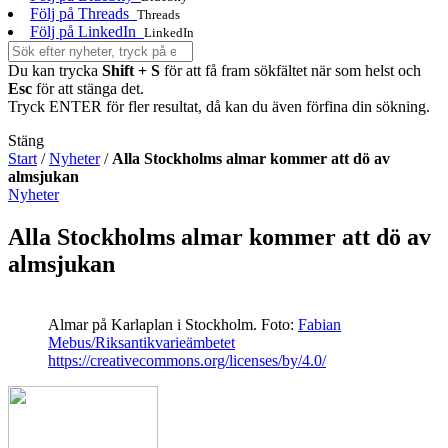
Följ på Threads
Threads
Följ på LinkedIn
LinkedIn
Du kan trycka
Shift + S
för att få fram sökfältet när som helst och
Esc
för att stänga det.
Tryck ENTER för fler resultat, då kan du även förfina din sökning.
Stäng
Start
/
Nyheter
/
Alla Stockholms almar kommer att dö av
almsjukan
Nyheter
Alla Stockholms almar kommer att dö av
almsjukan
Almar på Karlaplan i Stockholm.
Foto:
Fabian
Mebus/Riksantikvarieämbetet
https://creativecommons.org/licenses/by/4.0/