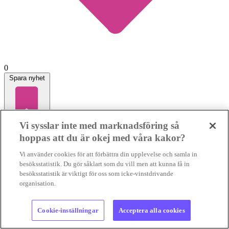
0
Spara nyhet
Vi sysslar inte med marknadsföring så
Storbanker öser in pengar i fossilbränslen och
hoppas att du är okej med våra kakor?
petrokemi
Vi använder cookies för att förbättra din upplevelse och samla in
besöksstatistik. Du gör såklart som du vill men att kunna få in
FOSSILFINANSIERING
Vissa internationella banker har dragit
besöksstatistik är viktigt för oss som icke-vinstdrivande
ner sina lån till fossilindustrin, men andra har tvärtom ökat sin
organisation.
finansiering av både olje...
FOSSILFINANSIERING
Vissa
internationella banker har dragit ner sina lån till fos...
03 aug 2026
• Lästid:
3 min
Cookie-inställningar
Acceptera alla cookies