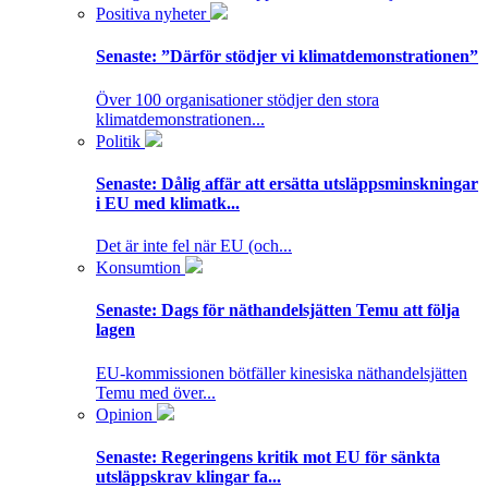
Positiva nyheter
Senaste:
”Därför stödjer vi klimatdemonstrationen”
Över 100 organisationer stödjer den stora
klimatdemonstrationen...
Politik
Senaste:
Dålig affär att ersätta utsläppsminskningar
i EU med klimatk...
Det är inte fel när EU (och...
Konsumtion
Senaste:
Dags för näthandelsjätten Temu att följa
lagen
EU-kommissionen bötfäller kinesiska näthandelsjätten
Temu med över...
Opinion
Senaste:
Regeringens kritik mot EU för sänkta
utsläppskrav klingar fa...