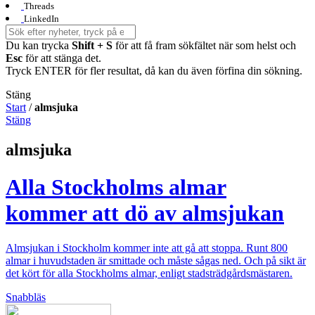
Threads
LinkedIn
Du kan trycka
Shift + S
för att få fram sökfältet när som helst och
Esc
för att stänga det.
Tryck ENTER för fler resultat, då kan du även förfina din sökning.
Stäng
Start
/
almsjuka
Stäng
almsjuka
Alla Stockholms almar
kommer att dö av almsjukan
Almsjukan i Stockholm kommer inte att gå att stoppa. Runt 800
almar i huvudstaden är smittade och måste sågas ned. Och på sikt är
det kört för alla Stockholms almar, enligt stadsträdgårdsmästaren.
Snabbläs