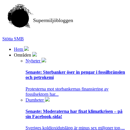
Supermiljöbloggen
Stötta SMB
Hem
Områden
Nyheter
Senaste:
Storbanker öser in pengar i fossilbränslen
och petrokemi
Protesterna mot storbankernas finansiering av
fossilsektorn har...
Dumheter
Senaste:
Moderaterna har fixat klimatkrisen – på
sin Facebook-sida!
Sveriges koldioxidutsläpp är minus sex miljoner ton,...