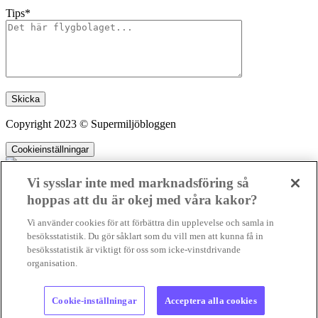
Tips*
Lämna detta fält tomt.
Copyright 2023 © Supermiljöbloggen
Cookieinställningar
Vi sysslar inte med marknadsföring så
hoppas att du är okej med våra kakor?
SMB kämpar för en hållbar framtid. Sedan starten 2010 har vår
Vi använder cookies för att förbättra din upplevelse och samla in
ideella redaktion drivit miljödebatten framåt genom nyhetsbevakning
besöksstatistik. Du gör såklart som du vill men att kunna få in
och granskningar. Nu vill vi utveckla vårt arbete – och vi hoppas att
besöksstatistik är viktigt för oss som icke-vinstdrivande
du vill hjälpa oss.
organisation.
Stötta vårt arbete genom att swisha en slant till
Kopierad
1231368703
Cookie-inställningar
Acceptera alla cookies
Läs vad vi vill göra