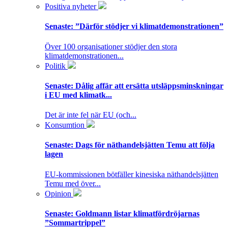
Positiva nyheter
Senaste:
”Därför stödjer vi klimatdemonstrationen”
Över 100 organisationer stödjer den stora
klimatdemonstrationen...
Politik
Senaste:
Dålig affär att ersätta utsläppsminskningar
i EU med klimatk...
Det är inte fel när EU (och...
Konsumtion
Senaste:
Dags för näthandelsjätten Temu att följa
lagen
EU-kommissionen bötfäller kinesiska näthandelsjätten
Temu med över...
Opinion
Senaste:
Goldmann listar klimatfördröjarnas
”Sommartrippel”