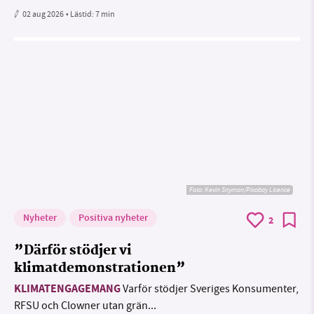
02 aug 2026
• Lästid:
7 min
Foto:
Kevin Snyman/Pixabay Licence
Nyheter
Positiva nyheter
2
”Därför stödjer vi
klimatdemonstrationen”
KLIMATENGAGEMANG
Varför stödjer Sveriges Konsumenter,
RFSU och Clowner utan grän...