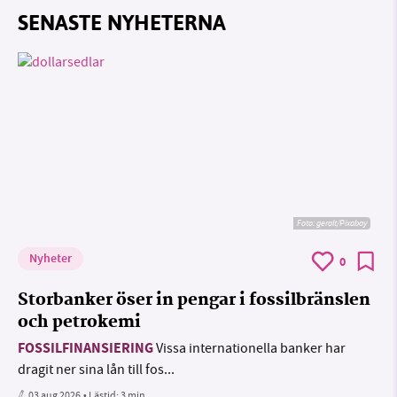
SENASTE NYHETERNA
Foto:
geralt/Pixabay
Nyheter
0
Storbanker öser in pengar i fossilbränslen
och petrokemi
FOSSILFINANSIERING
Vissa internationella banker har
dragit ner sina lån till fos...
03 aug 2026
• Lästid:
3 min