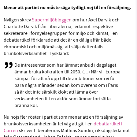
1231368703
Menar att partiet nu måste säga tydligt nej till en försäljning.
Facebook
Instagram
BlueSky
Läs vad vi vill göra
Nyligen skrev
Supermiljöbloggen
om hur Axel Darvik och
Charlotte Darvik från Liberalerna, ledamot respektive
Threads
LinkedIn
sekreterare i förnyelsegruppen för miljö och klimat, i en
debattartikel förklarade att det är en dålig affär både
ekonomiskt och miljömässigt att sälja Vattenfalls
brunkolsverksamhet i Tyskland:
De intressenter som har lämnat anbud i dagsläget
ämnar bruka kolkraften till 2050. (…) När vi i Europa
kämpar för att nå upp till de ambitioner som vi för
bara några månader sedan kom överens om i Paris
så är det inte särskilt klokt att lämna över
verksamheten till en aktör som ämnar fortsätta
bränna kol.
Nu höjs fler röster i partiet som menar att en försäljning av
brunkolsverksamheten är fel väg att gå. I en
debattartikel i
Corren
skriver Liberalernas Mathias Sundin, riksdagsledamot