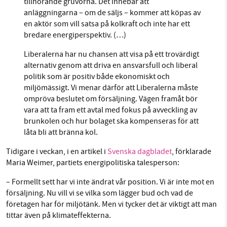
tillhörande gruvorna. Det innebär att
anläggningarna – om de säljs – kommer att köpas av
en aktör som vill satsa på kolkraft och inte har ett
bredare energiperspektiv. (…)
Liberalerna har nu chansen att visa på ett trovärdigt
alternativ genom att driva en ansvarsfull och liberal
politik som är positiv både ekonomiskt och
miljömässigt. Vi menar därför att Liberalerna måste
ompröva beslutet om försäljning. Vägen framåt bör
vara att ta fram ett avtal med fokus på avveckling av
brunkolen och hur bolaget ska kompenseras för att
låta bli att bränna kol.
Tidigare i veckan, i en artikel i
Svenska dagbladet
, förklarade
Maria Weimer, partiets energipolitiska talesperson:
– Formellt sett har vi inte ändrat vår position. Vi är inte mot en
försäljning. Nu vill vi se vilka som lägger bud och vad de
företagen har för miljötänk. Men vi tycker det är viktigt att man
tittar även på klimateffekterna.