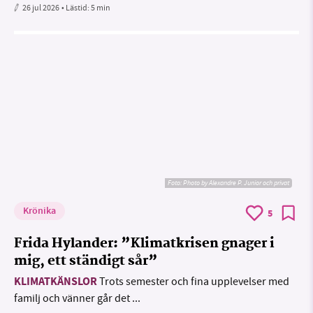
26 jul 2026
• Lästid:
5 min
Foto:
Photo by Alexandre P. Junior och privat
Krönika
5
Frida Hylander: ”Klimatkrisen gnager i
mig, ett ständigt sår”
KLIMATKÄNSLOR
Trots semester och fina upplevelser med
familj och vänner går det ...