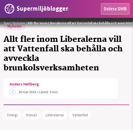
Supermiljöbloggen
Stötta SMB
Start
/
Nyheter
/
Allt fler inom Liberalerna vill att Vattenfall ska behålla och avvec
Nyheter
Allt fler inom Liberalerna vill
att Vattenfall ska behålla och
avveckla
HEM
brunkolsverksamheten
SMB kämpar för en hållbar framtid. Sedan
OMRÅDEN
starten 2010 har vår ideella redaktion drivit
Anders Hellberg
miljödebatten framåt genom
MILJÖFAKTA
26 mar 2016
• Lästid:
3 min
nyhetsbevakning och granskningar. Nu vill vi
utveckla vårt arbete – och vi hoppas att du
OM OSS
vill hjälpa oss.
Energi
Klimat
Liberalerna
Vattenfall
Stötta vårt arbete genom att swisha en slant till
Sök
Sparade inlägg
Tipsa oss