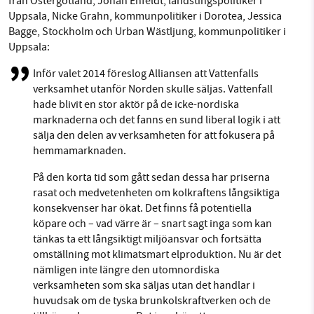
från Östergötland, Johan Enfeldt, landstingspolitiker i
Uppsala, Nicke Grahn, kommunpolitiker i Dorotea, Jessica
Bagge, Stockholm och Urban Wästljung, kommunpolitiker i
Uppsala:
Inför valet 2014 föreslog Alliansen att Vattenfalls
verksamhet utanför Norden skulle säljas. Vattenfall
hade blivit en stor aktör på de icke-nordiska
marknaderna och det fanns en sund liberal logik i att
sälja den delen av verksamheten för att fokusera på
hemmamarknaden.
På den korta tid som gått sedan dessa har priserna
rasat och medvetenheten om kolkraftens långsiktiga
konsekvenser har ökat. Det finns få potentiella
köpare och – vad värre är – snart sagt inga som kan
tänkas ta ett långsiktigt miljöansvar och fortsätta
omställning mot klimatsmart elproduktion. Nu är det
nämligen inte längre den utomnordiska
verksamheten som ska säljas utan det handlar i
huvudsak om de tyska brunkolskraftverken och de