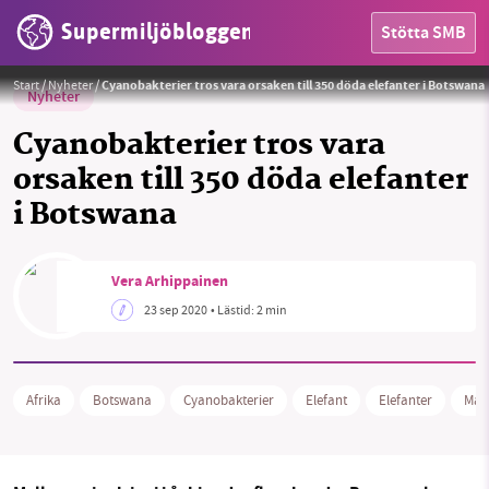
Supermiljöbloggen
Stötta SMB
Foto:
Pixabay
Start
/
Nyheter
/
Cyanobakterier tros vara orsaken till 350 döda elefanter i Botswana
Nyheter
Cyanobakterier tros vara
orsaken till 350 döda elefanter
i Botswana
HEM
OMRÅDEN
Vera Arhippainen
MILJÖFAKTA
23 sep 2020
• Lästid:
2 min
OM OSS
Afrika
Botswana
Cyanobakterier
Elefant
Elefanter
Mas
Sök
Sparade inlägg
Tipsa oss