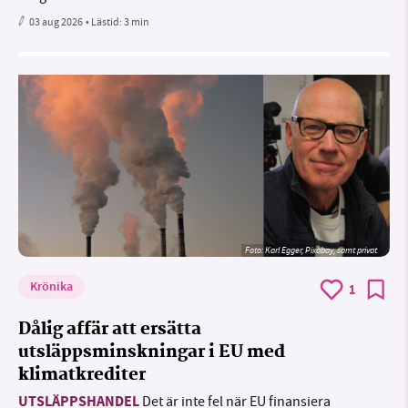
03 aug 2026
• Lästid:
3 min
Foto:
Karl Egger, Pixabay, samt privat
Krönika
1
Dålig affär att ersätta
utsläppsminskningar i EU med
klimatkrediter
UTSLÄPPSHANDEL
Det är inte fel när EU finansiera