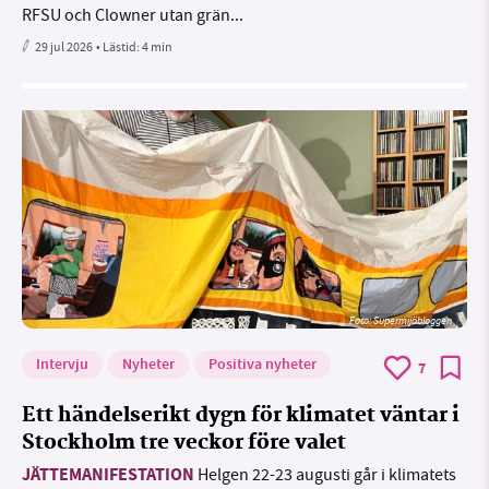
RFSU och Clowner utan grän...
29 jul 2026
• Lästid:
4 min
Foto: Supermijöbloggen
Intervju
Nyheter
Positiva nyheter
7
Ett händelserikt dygn för klimatet väntar i
Stockholm tre veckor före valet
JÄTTEMANIFESTATION
Helgen 22-23 augusti går i klimatets