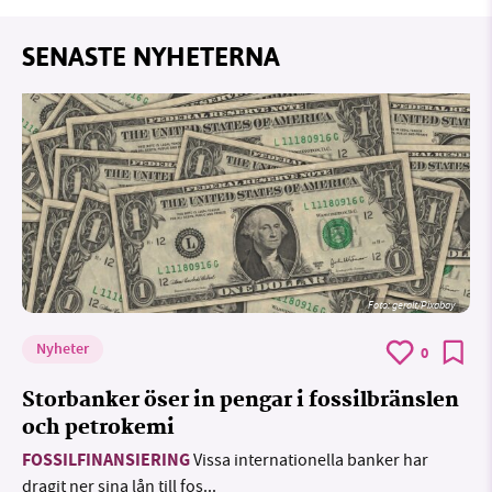
SENASTE NYHETERNA
Foto:
geralt/Pixabay
Nyheter
0
Storbanker öser in pengar i fossilbränslen
och petrokemi
FOSSILFINANSIERING
Vissa internationella banker har
dragit ner sina lån till fos...