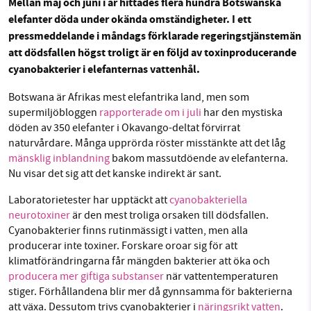
Mellan maj och juni i år hittades flera hundra Botswanska
Facebook
Instagram
BlueSky
elefanter döda under okända omständigheter. I ett
pressmeddelande i måndags förklarade regeringstjänstemän
att dödsfallen högst troligt är en följd av toxinproducerande
Threads
LinkedIn
SMB kämpar för en hållbar framtid. Sedan
cyanobakterier i elefanternas vattenhål.
starten 2010 har vår ideella redaktion drivit
miljödebatten framåt genom
Botswana är Afrikas mest elefantrika land, men som
nyhetsbevakning och granskningar. Nu vill vi
supermiljöbloggen
rapporterade om i juli
har den mystiska
utveckla vårt arbete – och vi hoppas att du
döden av 350 elefanter i Okavango-deltat förvirrat
vill hjälpa oss.
naturvårdare. Många upprörda röster misstänkte att det låg
mänsklig inblandning
bakom massutdöende av elefanterna.
Stötta vårt arbete genom att swisha en slant till
Nu visar det sig att det kanske indirekt är sant.
Laboratorietester har upptäckt att
cyanobakteriella
1231368703
neurotoxiner
är den mest troliga orsaken till dödsfallen.
Cyanobakterier finns rutinmässigt i vatten, men alla
Läs vad vi vill göra
producerar inte toxiner. Forskare oroar sig för att
klimatförändringarna får mängden bakterier att öka och
producera mer giftiga substanser
när vattentemperaturen
stiger. Förhållandena blir mer då gynnsamma för bakterierna
att växa. Dessutom trivs cyanobakterier i
näringsrikt vatten
.