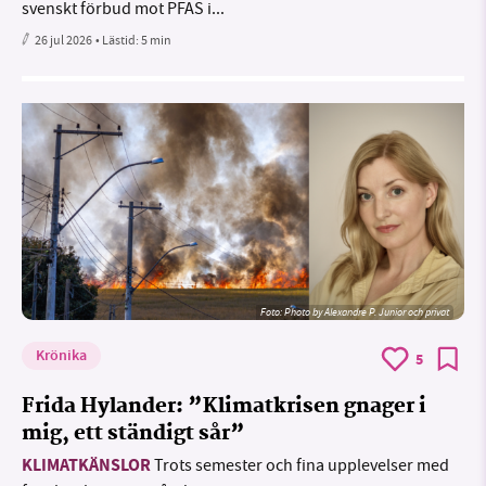
svenskt förbud mot PFAS i...
26 jul 2026
• Lästid:
5 min
Foto:
Photo by Alexandre P. Junior och privat
Krönika
5
Frida Hylander: ”Klimatkrisen gnager i
mig, ett ständigt sår”
KLIMATKÄNSLOR
Trots semester och fina upplevelser med