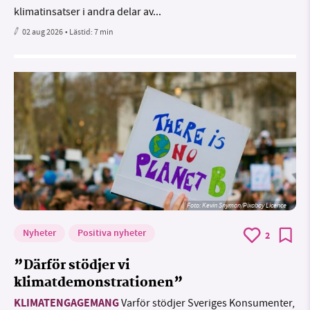
klimatinsatser i andra delar av...
02 aug 2026
• Lästid:
7 min
Foto:
Kevin Snyman/Pixabay Licence
Nyheter
Positiva nyheter
2
”Därför stödjer vi
klimatdemonstrationen”
KLIMATENGAGEMANG
Varför stödjer Sveriges Konsumenter,