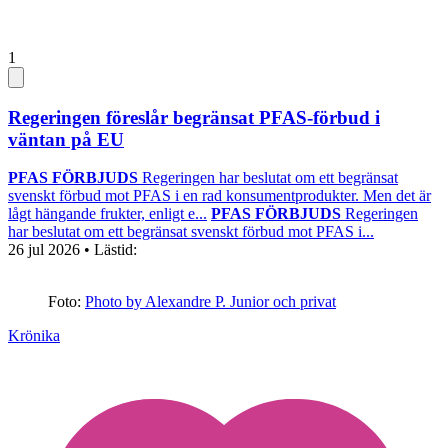
1
Regeringen föreslår begränsat PFAS-förbud i
väntan på EU
PFAS FÖRBJUDS
Regeringen har beslutat om ett begränsat
svenskt förbud mot PFAS i en rad konsumentprodukter. Men det är
lågt hängande frukter, enligt e...
PFAS FÖRBJUDS
Regeringen
har beslutat om ett begränsat svenskt förbud mot PFAS i...
26 jul 2026
• Lästid:
Foto:
Photo by Alexandre P. Junior och privat
Krönika