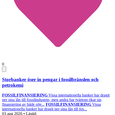
0
Storbanker öser in pengar i fossilbränslen och
petrokemi
FOSSILFINANSIERING
Vissa internationella banker har dragit
ner sina lån till fossilindustrin, men andra har tvärtom ökat sin
finansiering av både olje...
FOSSILFINANSIERING
Vissa
internationella banker har dragit ner sina lån till fos...
03 aug 2026
• Lästid: