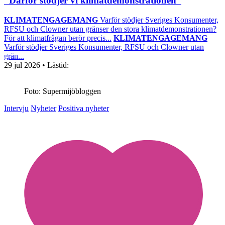
”Därför stödjer vi klimatdemonstrationen”
KLIMATENGAGEMANG
Varför stödjer Sveriges Konsumenter,
RFSU och Clowner utan gränser den stora klimatdemonstrationen?
För att klimatfrågan berör precis...
KLIMATENGAGEMANG
Varför stödjer Sveriges Konsumenter, RFSU och Clowner utan
grän...
29 jul 2026
• Lästid:
Foto: Supermijöbloggen
Intervju
Nyheter
Positiva nyheter