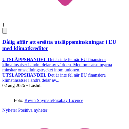
1
Dålig affär att ersätta utsläppsminskningar i EU
med klimatkrediter
UTSLÄPPSHANDEL
Det är inte fel när EU finansiera
klimatinsatser i andra delar av världen. Men om satsningarna
minskar omställningstrycket inom unionen...
UTSLÄPPSHANDEL
Det är inte fel när EU finansiera
klimatinsatser i andra delar av...
02 aug 2026
• Lästid:
Foto:
Kevin Snyman/Pixabay Licence
Nyheter
Positiva nyheter