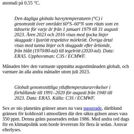
anomali på 0,55 °C.
Den dagliga globala havsytemperaturen (°C) i
genomsnitt över området 60°S–60°N som ritats som en
tidsserie för varje år från 1 januari 1979 till 31 augusti
2023. Åren 2023 och 2016 visas med tjocka linjer
skuggade i ljusrött respektive mörkrött. Övriga årtal
visas med tunna linjer och skuggade efter årtionde,
från blått (1970/80-tal) till tegelrött (2020-tal). Data:
ERA5. Upphovsman: C3S / ECMWF.
Månaden blev den varmaste uppmätta augustimånaden globalt, och
varmare än alla andra månader utom juli 2023.
Globalt genomsnittliga ytlufttemperaturavvikelser i
förhållande till 1991–2020 för augusti från 1940 till
2023. Data: ERA5. Källa: C3S / ECMWF.
Sex av nio planetära gränser anses nu vara
passerade
, däribland
gränsen för koldioxid i atmosfären där den säkra gräsen anses vara
350 ppm. Denna gräns passerades redan 1986. Med andra ord dags
för en klimatpolitik som borde levererats för flera år sedan. Ansvar
efterlyses.