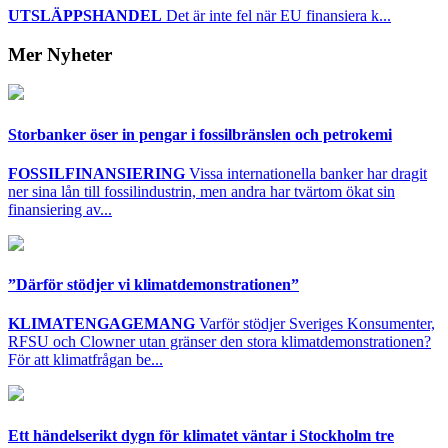
UTSLÄPPSHANDEL
Det är inte fel när EU finansiera k...
Mer Nyheter
Storbanker öser in pengar i fossilbränslen och petrokemi
FOSSILFINANSIERING
Vissa internationella banker har dragit
ner sina lån till fossilindustrin, men andra har tvärtom ökat sin
finansiering av...
”Därför stödjer vi klimatdemonstrationen”
KLIMATENGAGEMANG
Varför stödjer Sveriges Konsumenter,
RFSU och Clowner utan gränser den stora klimatdemonstrationen?
För att klimatfrågan be...
Ett händelserikt dygn för klimatet väntar i Stockholm tre