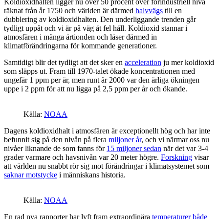
Koldioxidhalten ligger nu över 50 procent över förindustriell nivå
räknat från år 1750 och världen är därmed
halvvägs
till en
dubblering av koldioxidhalten. Den underliggande trenden går
tydligt uppåt och vi är på väg åt fel håll. Koldioxid stannar i
atmosfären i många årtionden och låser därmed in
klimatförändringarna för kommande generationer.
Samtidigt blir det tydligt att det sker en
acceleration
ju mer koldioxid
som släpps ut. Fram till 1970-talet ökade koncentrationen med
ungefär 1 ppm per år, men runt år 2000 var den årliga ökningen
uppe i 2 ppm för att nu ligga på 2,5 ppm per år och ökande.
Källa:
NOAA
Dagens koldioxidhalt i atmosfären är exceptionellt hög och har inte
befunnit sig på den nivån på flera
miljoner år
, och vi närmar oss nu
nivåer liknande de som fanns för
15 miljoner sedan
när det var 3-4
grader varmare och havsnivån var 20 meter högre.
Forskning
visar
att världen nu snabbt rör sig mot förändringar i klimatsystemet som
saknar motstycke
i människans historia.
Källa:
NOAA
En rad nya rapporter har lyft fram extraordinära
temperaturer både