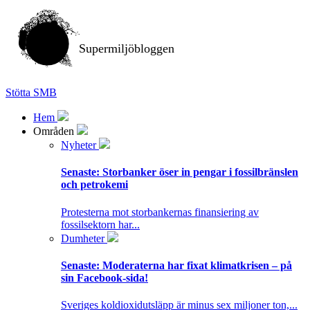
Supermiljöbloggen
Stötta SMB
Hem
Områden
Nyheter
Senaste:
Storbanker öser in pengar i fossilbränslen
och petrokemi
Protesterna mot storbankernas finansiering av
fossilsektorn har...
Dumheter
Senaste:
Moderaterna har fixat klimatkrisen – på
sin Facebook-sida!
Sveriges koldioxidutsläpp är minus sex miljoner ton,...