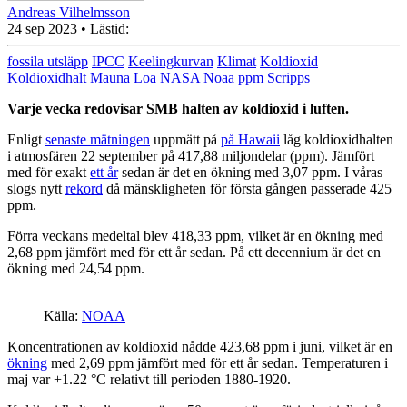
Andreas Vilhelmsson
24 sep 2023
• Lästid:
fossila utsläpp
IPCC
Keelingkurvan
Klimat
Koldioxid
Koldioxidhalt
Mauna Loa
NASA
Noaa
ppm
Scripps
Varje vecka redovisar SMB halten av koldioxid i luften.
Enligt
senaste mätningen
uppmätt på
på Hawaii
låg koldioxidhalten
i atmosfären 22 september på 417,88 miljondelar (ppm). Jämfört
med för exakt
ett år
sedan är det en ökning med 3,07 ppm. I våras
slogs nytt
rekord
då mänskligheten för första gången passerade 425
ppm.
Förra veckans medeltal blev 418,33 ppm, vilket är en ökning med
2,68 ppm jämfört med för ett år sedan. På ett decennium är det en
ökning med 24,54 ppm.
Källa:
NOAA
Koncentrationen av koldioxid nådde 423,68 ppm i juni, vilket är en
ökning
med 2,69 ppm jämfört med för ett år sedan. Temperaturen i
maj var +1.22 °C relativt till perioden 1880-1920.