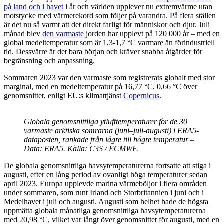
på land och i havet
i år och världen upplever nu extremvärme utan
motstycke med värmerekord som följer på varandra. På flera ställen
är det nu så varmt att det direkt farligt för människor och djur. Juli
månad blev
den varmaste
jorden har upplevt på 120 000 år – med en
global medeltemperatur som är 1,3-1,7 °C varmare än förindustriell
tid. Dessvärre är det bara början och kräver snabba åtgärder för
begränsning och anpassning.
Sommaren 2023 var den varmaste som registrerats globalt med stor
marginal, med en medeltemperatur på 16,77 °C, 0,66 °C över
genomsnittet, enligt EU:s klimattjänst
Copernicus
.
Globala genomsnittliga ytlufttemperaturer för de 30
varmaste arktiska somrarna (juni–juli-augusti) i ERA5-
dataposten, rankade från lägre till högre temperatur –
Data: ERA5. Källa: C3S / ECMWF.
De globala genomsnittliga havsytemperaturerna fortsatte att stiga i
augusti, efter en lång period av ovanligt höga temperaturer sedan
april 2023. Europa upplevde marina värmeböljor i flera områden
under sommaren, som runt Irland och Storbritannien i juni och i
Medelhavet i juli och augusti. Augusti som helhet hade de högsta
uppmätta globala månatliga genomsnittliga havsytemperaturerna
med 20,98 °C, vilket var långt över genomsnittet för augusti, med en