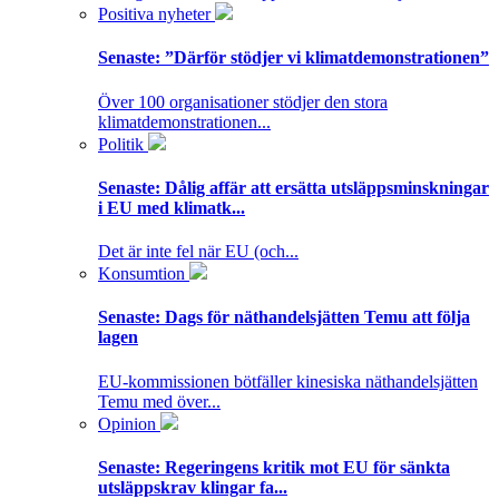
Positiva nyheter
Senaste:
”Därför stödjer vi klimatdemonstrationen”
Över 100 organisationer stödjer den stora
klimatdemonstrationen...
Politik
Senaste:
Dålig affär att ersätta utsläppsminskningar
i EU med klimatk...
Det är inte fel när EU (och...
Konsumtion
Senaste:
Dags för näthandelsjätten Temu att följa
lagen
EU-kommissionen bötfäller kinesiska näthandelsjätten
Temu med över...
Opinion
Senaste:
Regeringens kritik mot EU för sänkta
utsläppskrav klingar fa...