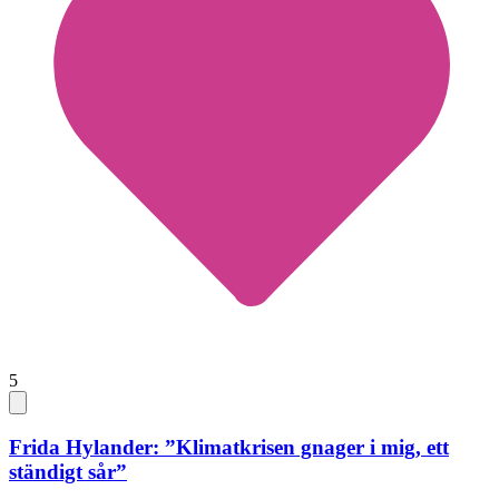
5
Frida Hylander: ”Klimatkrisen gnager i mig, ett
ständigt sår”