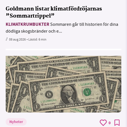
Goldmann listar klimatfördröjarnas
”Sommartrippel”
KLIMATKRUMBUKTER
Sommaren går till historien för dina
dödliga skogsbränder och e...
08 aug 2026
• Lästid:
6 min
Foto:
geralt/Pixabay
Nyheter
0