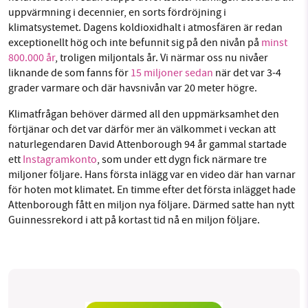
uppvärmning i decennier, en sorts fördröjning i
klimatsystemet. Dagens koldioxidhalt i atmosfären är redan
exceptionellt hög och inte befunnit sig på den nivån på
minst
800.000 år
, troligen miljontals år. Vi närmar oss nu nivåer
liknande de som fanns för
15 miljoner sedan
när det var 3-4
grader varmare och där havsnivån var 20 meter högre.
Klimatfrågan behöver därmed all den uppmärksamhet den
förtjänar och det var därför mer än välkommet i veckan att
naturlegendaren David Attenborough 94 år gammal startade
ett
Instagramkonto
, som under ett dygn fick närmare tre
miljoner följare. Hans första inlägg var en video där han varnar
för hoten mot klimatet. En timme efter det första inlägget hade
Attenborough fått en miljon nya följare. Därmed satte han nytt
Guinnessrekord i att på kortast tid nå en miljon följare.