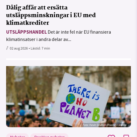
Dålig affär att ersätta
utsläppsminskningar i EU med
klimatkrediter
UTSLÄPPSHANDEL
Det är inte fel när EU finansiera
klimatinsatser i andra delar av...
02 aug 2026
• Lästid:
7 min
Foto:
Kevin Snyman/Pixabay Licence