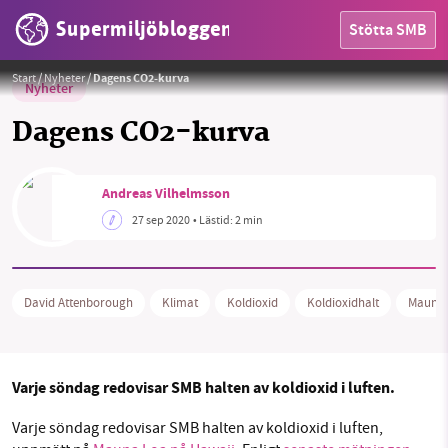
Supermiljöbloggen
Stötta SMB
Foto:
Scripps Institution of Oceanography
Start
/
Nyheter
/
Dagens CO2-kurva
Nyheter
Dagens CO2-kurva
Andreas Vilhelmsson
HEM
27 sep 2020
• Lästid:
2 min
OMRÅDEN
MILJÖFAKTA
David Attenborough
Klimat
Koldioxid
Koldioxidhalt
Mauna 
OM OSS
Varje söndag redovisar SMB halten av koldioxid i luften.
Sök
Sparade inlägg
Tipsa oss
Varje söndag redovisar SMB halten av koldioxid i luften,