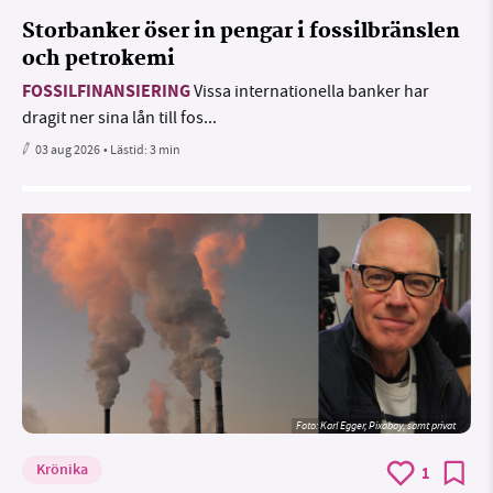
Storbanker öser in pengar i fossilbränslen
och petrokemi
FOSSILFINANSIERING
Vissa internationella banker har
dragit ner sina lån till fos...
03 aug 2026
• Lästid:
3 min
Foto:
Karl Egger, Pixabay, samt privat
Krönika
1