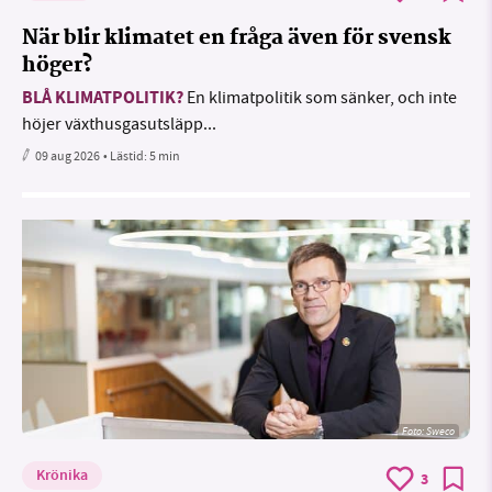
När blir klimatet en fråga även för svensk
höger?
BLÅ KLIMATPOLITIK?
En klimatpolitik som sänker, och inte
höjer växthusgasutsläpp...
09 aug 2026
• Lästid:
5 min
Foto: Sweco
Krönika
3