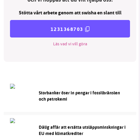
och vi hoppas att du vill hjälpa oss.
Stötta vårt arbete genom att swisha en slant till
1231368703
Läs vad vi vill göra
Storbanker öser in pengar i fossilbränslen
och petrokemi
Dålig affär att ersätta utsläppsminskningar i
EU med klimatkrediter