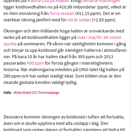
uppmätt på
Mauna Loa på Hawaii
. Enligt
senaste mätningen
ligger koldioxidhalten nu på 410,88 miljondelar (ppm), vilket är
Facebook
Instagram
BlueSky
en liten minskning från
förra veckan
(411,15 ppm). Det är en
märkbar ökning jämfört med för
ett år sedan
(+2,83 ppm).
SMB kämpar för en hållbar framtid. Sedan
Threads
LinkedIn
starten 2010 har vår ideella redaktion drivit
Ökningen och den ihållande höga halten är oroväckande med
tanke på att koldioxidhalten ligger på
max i maj för att sedan
miljödebatten framåt genom
sjunka
på sommaren. På våren när växtligheten kommer i gång
nyhetsbevakning och granskningar. Nu vill vi
och börjar ta upp koldioxid går nämligen halterna i atmosfären
utveckla vårt arbete – och vi hoppas att du
ner. På bara 10 år har halten ökat från 393 ppm och 2013
vill hjälpa oss.
passerades
400 ppm
för första gången i mänsklighetens
historia. När mätningarna inleddes på 1950-talet låg halten på
Stötta vårt arbete genom att swisha en slant till
280 ppm och har sedan stadigt ökat. Som bilden visar är den
ökande globala trenden väldigt tydlig.
1231368703
Källa
:
NOAA Global CO2 Trend webpage
Läs vad vi vill göra
Dessvärre kommer ökningen av koldioxid i luften att fortsätta,
även om vi skulle upphöra med alla utsläpp i dag. Den
koldioxid som redan släpps ut fortsätter nämligen att bidra till