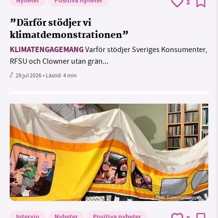
Nyheter
Positiva nyheter
2
”Därför stödjer vi
klimatdemonstrationen”
KLIMATENGAGEMANG
Varför stödjer Sveriges Konsumenter,
RFSU och Clowner utan grän...
29 jul 2026
• Lästid:
4 min
Foto: Supermijöbloggen
Intervju
Nyheter
Positiva nyheter