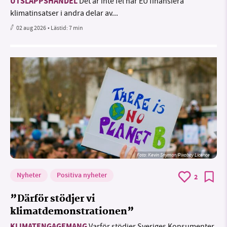
UTSLÄPPSHANDEL
Det är inte fel när EU finansiera
klimatinsatser i andra delar av...
02 aug 2026
• Lästid:
7 min
Foto:
Kevin Snyman/Pixabay Licence
Nyheter
Positiva nyheter
2
”Därför stödjer vi
klimatdemonstrationen”
Varför stödjer Sveriges Konsumenter,