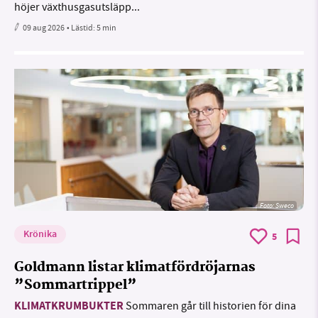
höjer växthusgasutsläpp...
09 aug 2026
• Lästid:
5 min
Foto: Sweco
Krönika
5
Goldmann listar klimatfördröjarnas
”Sommartrippel”
KLIMATKRUMBUKTER
Sommaren går till historien för dina