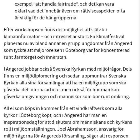
exempel ”att handla fairtrade”, och det kan vara
oklart vad det innebär även om rättviseaspekten ofta
är viktig för de här grupperna.
Efter workshopsen finns det möjlighet att själv bli
klimatinformatör – och intresset är stort. En klimatfestival
planeras nu av bland annat en grupp ungdomar från Angered
som tyckte att miljörörelsen i Göteborg var för koncentrerad
runt Järntorget och innerstan.
I Angered jobbar också Svenska Kyrkan med miljöfrågor. Dels
finns en miljödiplomering och sedan uppmuntrar Svenska
Kyrkan alla sina församlingar att ha en miljögrupp som ska
påverka det interna arbetet men också för hur man kan
påverka omgivningen och människor som bor runt omkring.
All el som köps in kommer från ett vindkraftverk som alla
kyrkor i Göteborg köpt, och i Angered har man en
inspirationsdag för att diskutera om människans och kyrkans
roll i miljöomställningen. Joel Abrahamsson, ansvarig för
miljöfrågorna för Angereds församling, säger att responsen