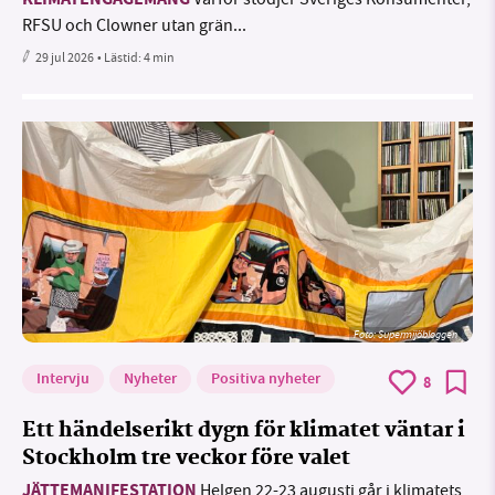
KLIMATENGAGEMANG
RFSU och Clowner utan grän...
29 jul 2026
• Lästid:
4 min
Foto: Supermijöbloggen
Intervju
Nyheter
Positiva nyheter
8
Ett händelserikt dygn för klimatet väntar i
Stockholm tre veckor före valet
JÄTTEMANIFESTATION
Helgen 22-23 augusti går i klimatets