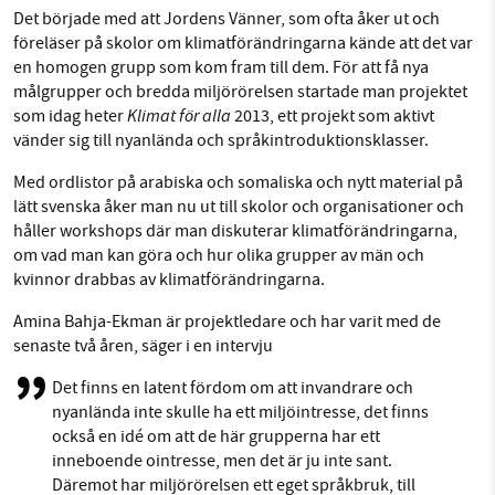
Det började med att Jordens Vänner, som ofta åker ut och
Facebook
Instagram
BlueSky
föreläser på skolor om klimatförändringarna kände att det var
en homogen grupp som kom fram till dem. För att få nya
SMB kämpar för en hållbar framtid. Sedan
målgrupper och bredda miljörörelsen startade man projektet
Threads
LinkedIn
starten 2010 har vår ideella redaktion drivit
Klimat för alla
som idag heter
2013, ett projekt som aktivt
vänder sig till nyanlända och språkintroduktionsklasser.
miljödebatten framåt genom
nyhetsbevakning och granskningar. Nu vill vi
Med ordlistor på arabiska och somaliska och nytt material på
utveckla vårt arbete – och vi hoppas att du
lätt svenska åker man nu ut till skolor och organisationer och
vill hjälpa oss.
håller workshops där man diskuterar klimatförändringarna,
om vad man kan göra och hur olika grupper av män och
Stötta vårt arbete genom att swisha en slant till
kvinnor drabbas av klimatförändringarna.
Amina Bahja-Ekman är projektledare och har varit med de
1231368703
senaste två åren, säger i en intervju
Läs vad vi vill göra
Det finns en latent fördom om att invandrare och
nyanlända inte skulle ha ett miljöintresse, det finns
också en idé om att de här grupperna har ett
inneboende ointresse, men det är ju inte sant.
Däremot har miljörörelsen ett eget språkbruk, till