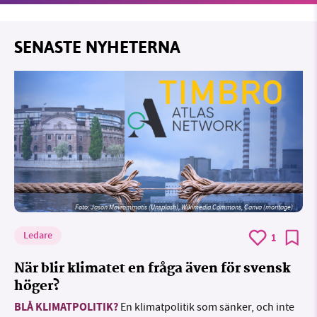
SENASTE NYHETERNA
Foto: Jason Mavrommatis (Unsplash), Wikimedia Commons, Canva (montage)
Ledare
1
När blir klimatet en fråga även för svensk
höger?
BLÅ KLIMATPOLITIK?
En klimatpolitik som sänker, och inte