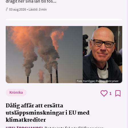
dragit ner sina lån till fos...
03 aug 2026
• Lästid:
3 min
Foto:
Karl Egger, Pixabay, samt privat
Krönika
1
Dålig affär att ersätta
utsläppsminskningar i EU med
klimatkrediter