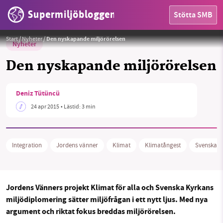
Supermiljöbloggen
Stötta SMB
Start
/
Nyheter
/
Den nyskapande miljörörelsen
Nyheter
Den nyskapande miljörörelsen
Deniz Tütüncü
HEM
24 apr 2015
• Lästid:
3 min
OMRÅDEN
Integration
Jordens vänner
Klimat
Klimatångest
Svenska k
MILJÖFAKTA
OM OSS
Jordens Vänners projekt Klimat för alla och Svenska Kyrkans
miljödiplomering sätter miljöfrågan i ett nytt ljus. Med nya
argument och riktat fokus breddas miljörörelsen.
Sök
Sparade inlägg
Tipsa oss