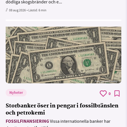
dödliga skogsbränder och e...
08 aug 2026
• Lästid:
6 min
Foto:
geralt/Pixabay
Nyheter
0
Storbanker öser in pengar i fossilbränslen
och petrokemi
FOSSILFINANSIERING
Vissa internationella banker har