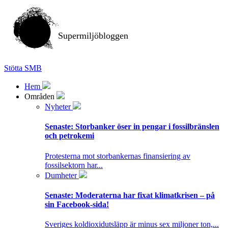
Supermiljöbloggen
Stötta SMB
Hem
Områden
Nyheter
Senaste:
Storbanker öser in pengar i fossilbränslen
och petrokemi
Protesterna mot storbankernas finansiering av
fossilsektorn har...
Dumheter
Senaste:
Moderaterna har fixat klimatkrisen – på
sin Facebook-sida!
Sveriges koldioxidutsläpp är minus sex miljoner ton,...