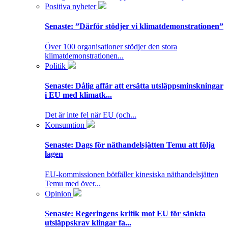
Positiva nyheter
Senaste:
”Därför stödjer vi klimatdemonstrationen”
Över 100 organisationer stödjer den stora
klimatdemonstrationen...
Politik
Senaste:
Dålig affär att ersätta utsläppsminskningar
i EU med klimatk...
Det är inte fel när EU (och...
Konsumtion
Senaste:
Dags för näthandelsjätten Temu att följa
lagen
EU-kommissionen bötfäller kinesiska näthandelsjätten
Temu med över...
Opinion
Senaste:
Regeringens kritik mot EU för sänkta
utsläppskrav klingar fa...