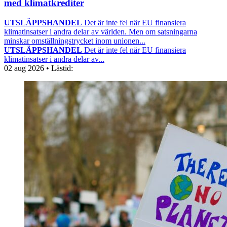
med klimatkrediter
UTSLÄPPSHANDEL
Det är inte fel när EU finansiera
klimatinsatser i andra delar av världen. Men om satsningarna
minskar omställningstrycket inom unionen...
UTSLÄPPSHANDEL
Det är inte fel när EU finansiera
klimatinsatser i andra delar av...
02 aug 2026
• Lästid: