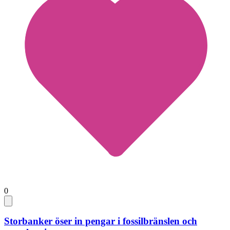
0
Storbanker öser in pengar i fossilbränslen och