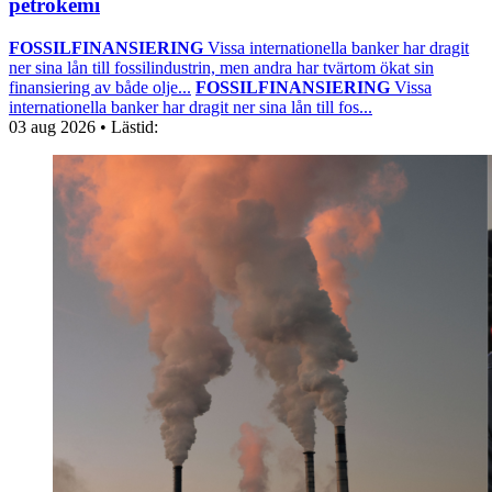
petrokemi
FOSSILFINANSIERING
Vissa internationella banker har dragit
ner sina lån till fossilindustrin, men andra har tvärtom ökat sin
finansiering av både olje...
FOSSILFINANSIERING
Vissa
internationella banker har dragit ner sina lån till fos...
03 aug 2026
• Lästid: