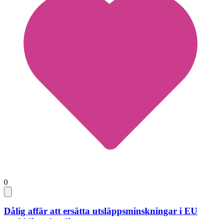
0
Dålig affär att ersätta utsläppsminskningar i EU