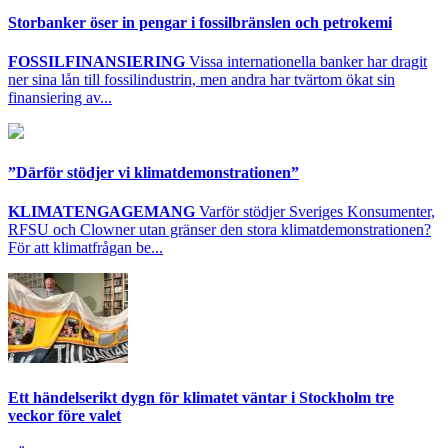
Storbanker öser in pengar i fossilbränslen och petrokemi
FOSSILFINANSIERING
Vissa internationella banker har dragit
ner sina lån till fossilindustrin, men andra har tvärtom ökat sin
finansiering av...
”Därför stödjer vi klimatdemonstrationen”
KLIMATENGAGEMANG
Varför stödjer Sveriges Konsumenter,
RFSU och Clowner utan gränser den stora klimatdemonstrationen?
För att klimatfrågan be...
Ett händelserikt dygn för klimatet väntar i Stockholm tre
veckor före valet