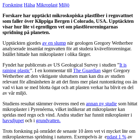
Forskning
Hälsa
Mikroplast
Miljö
Forskare har upptäckt mikroskopiska plastfiber i regnvattnet
som faller över Klippiga Bergen i Colorado, USA. Upptäckten
visar hur lite vi egentligen vet om plastföroreningarnas
spridning på planeten.
Upptäckten gjordes
av en slump
när geologen Gregory Wetherbee
analyserade insamlat regnvatten för att studera kväveföroreningar.
Istället hittade han mikroplaster i olika färger.
Fyndet har publicerats av US Geological Survey i studien ”
It is
raining plastic
”. I en kommentar till
The Guardian
säger Gregory
Wetherbee att den viktigaste slutsatsen man kan dra av studien
relevant för allmänheten är att det finns mer plast runtomkring oss än
vad vi kan se med blotta ögat och att plasten verkar ha blivit en del
av vår miljö.
Studiens resultat stämmer överens med en
annan ny studie
som hittat
mikroplaster i Pyrenéerna, vilket indikerar att mikroplaster kan
spridas med regn och vind. Andra studier har funnit mikroplaster i
havsdjupet
och i
grundvatten.
Trots forskning på området de senaste 10 åren vet vi mycket lite om
mikroplasternas spridning i naturen. Exempelvis är
e
ndast 1 %
av