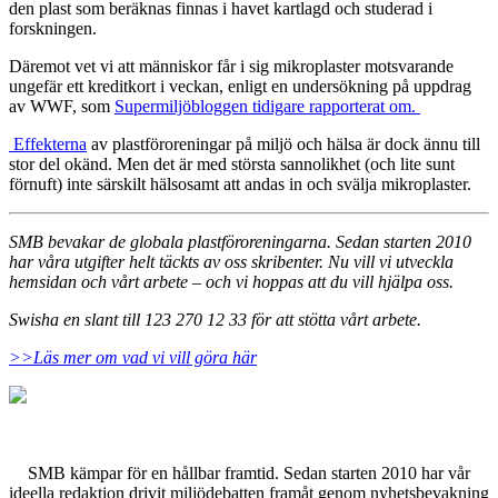
den plast som beräknas finnas i havet kartlagd och studerad i
forskningen.
Däremot vet vi att människor får i sig mikroplaster motsvarande
ungefär ett kreditkort i veckan, enligt en undersökning på uppdrag
av WWF, som
Supermiljöbloggen tidigare rapporterat om.
Effekterna
av plastföroreningar på miljö och hälsa är dock ännu till
stor del okänd. Men det är med största sannolikhet (och lite sunt
förnuft) inte särskilt hälsosamt att andas in och svälja mikroplaster.
SMB bevakar de globala plastföroreningarna. Sedan starten 2010
har våra utgifter helt täckts av oss skribenter. Nu vill vi utveckla
hemsidan och vårt arbete – och vi hoppas att du vill hjälpa oss.
Swisha en slant till 123 270 12 33 för att stötta vårt arbete.
>>Läs mer om vad vi vill göra här
SMB kämpar för en hållbar framtid. Sedan starten 2010 har vår
ideella redaktion drivit miljödebatten framåt genom nyhetsbevakning