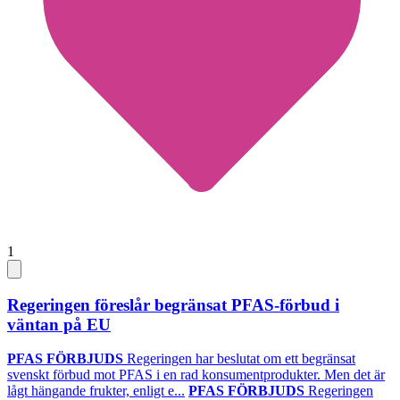
1
Regeringen föreslår begränsat PFAS-förbud i
väntan på EU
PFAS FÖRBJUDS
Regeringen har beslutat om ett begränsat
svenskt förbud mot PFAS i en rad konsumentprodukter. Men det är
lågt hängande frukter, enligt e...
PFAS FÖRBJUDS
Regeringen