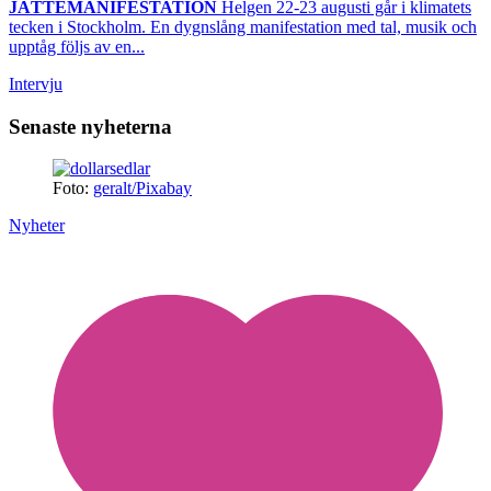
JÄTTEMANIFESTATION
Helgen 22-23 augusti går i klimatets
tecken i Stockholm. En dygnslång manifestation med tal, musik och
upptåg följs av en...
Intervju
Senaste nyheterna
Foto:
geralt/Pixabay
Nyheter