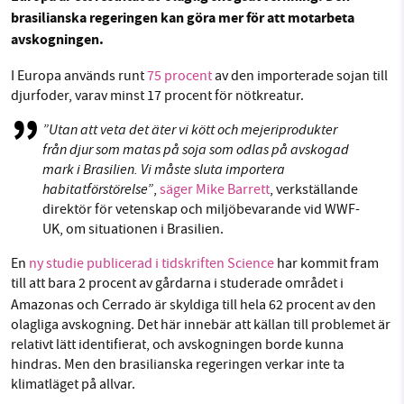
brasilianska regeringen kan göra mer för att motarbeta
Facebook
Instagram
BlueSky
avskogningen.
Threads
LinkedIn
SMB kämpar för en hållbar framtid. Sedan
I Europa används runt
75 procent
av den importerade sojan till
starten 2010 har vår ideella redaktion drivit
djurfoder, varav minst 17 procent för nötkreatur.
miljödebatten framåt genom
”Utan att veta det äter vi kött och mejeriprodukter
nyhetsbevakning och granskningar. Nu vill vi
från djur som matas på soja som odlas på avskogad
utveckla vårt arbete – och vi hoppas att du
mark i Brasilien. Vi måste sluta importera
vill hjälpa oss.
habitatförstörelse”
,
säger Mike Barrett
, verkställande
direktör för vetenskap och miljöbevarande vid WWF-
Stötta vårt arbete genom att swisha en slant till
UK, om situationen i Brasilien.
En
ny studie publicerad i tidskriften Science
har kommit fram
1231368703
till att bara 2 procent av gårdarna i studerade området
i
Amazonas och Cerrado är skyldiga till hela 62 procent av den
Läs vad vi vill göra
olagliga avskogning. Det här innebär att källan till problemet är
relativt lätt identifierat, och avskogningen borde kunna
hindras. Men den brasilianska regeringen verkar inte ta
klimatläget på allvar.