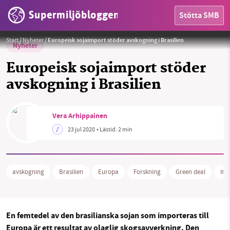
Supermiljöbloggen
Stötta SMB
Foto:
Pixabay
Start
/
Nyheter
/
Europeisk sojaimport stöder avskogning i Brasilien
Nyheter
Europeisk sojaimport stöder
avskogning i Brasilien
HEM
Vera Arhippainen
OMRÅDEN
23 jul 2020
• Lästid:
2 min
MILJÖFAKTA
OM OSS
avskogning
Brasilien
Europa
Forskning
Green deal
Imp
Sök
Sparade inlägg
Tipsa oss
En femtedel av den brasilianska sojan som importeras till
Europa är ett resultat av olaglig skogsavverkning. Den