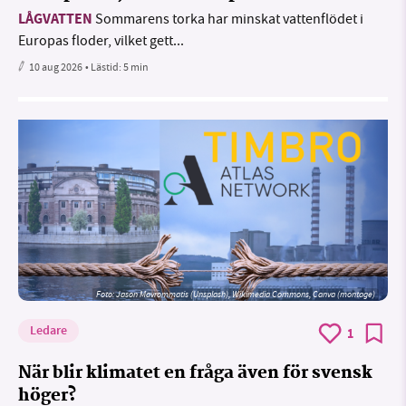
LÅGVATTEN
Sommarens torka har minskat vattenflödet i
Europas floder, vilket gett...
10 aug 2026
• Lästid:
5 min
Foto: Jason Mavrommatis (Unsplash), Wikimedia Commons, Canva (montage)
Ledare
1
När blir klimatet en fråga även för svensk
höger?