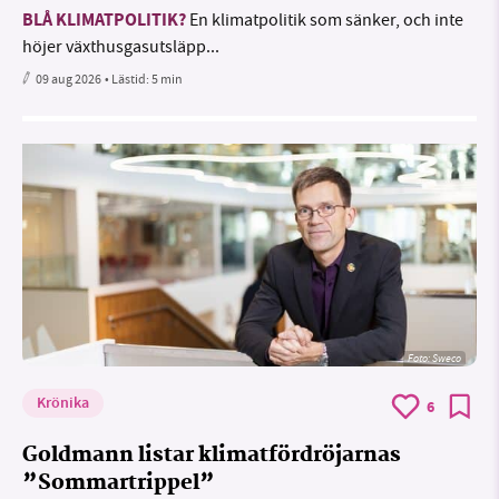
BLÅ KLIMATPOLITIK?
En klimatpolitik som sänker, och inte
höjer växthusgasutsläpp...
09 aug 2026
• Lästid:
5 min
Foto: Sweco
Krönika
6
Goldmann listar klimatfördröjarnas
”Sommartrippel”