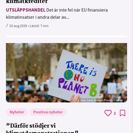
klimatkrediter
UTSLÄPPSHANDEL
Det är inte fel när EU finansiera
klimatinsatser i andra delar av...
02 aug 2026
• Lästid:
7 min
Foto:
Kevin Snyman/Pixabay Licence
Nyheter
Positiva nyheter
2
”Därför stödjer vi