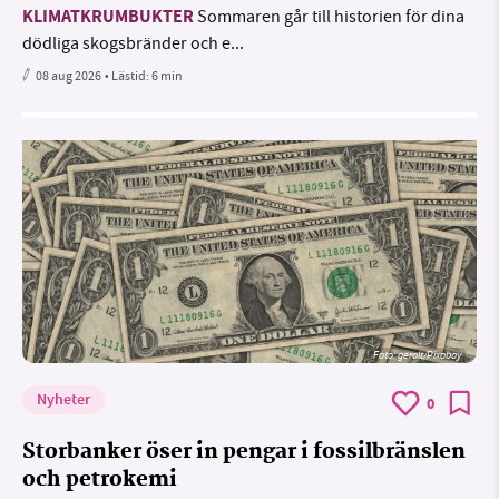
KLIMATKRUMBUKTER
Sommaren går till historien för dina
dödliga skogsbränder och e...
08 aug 2026
• Lästid:
6 min
Foto:
geralt/Pixabay
Nyheter
0
Storbanker öser in pengar i fossilbränslen
och petrokemi