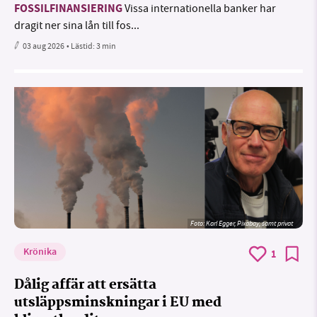
FOSSILFINANSIERING
Vissa internationella banker har
dragit ner sina lån till fos...
03 aug 2026
• Lästid:
3 min
Foto:
Karl Egger, Pixabay, samt privat
Krönika
1
Dålig affär att ersätta
utsläppsminskningar i EU med