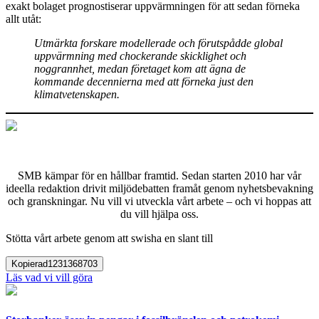
exakt bolaget prognostiserar uppvärmningen för att sedan förneka
allt utåt:
Utmärkta forskare modellerade och förutspådde global
uppvärmning med chockerande skicklighet och
noggrannhet,
medan företaget kom att ägna
de
kommande decennierna med att förneka just den
klimatvetenskapen.
SMB kämpar för en hållbar framtid. Sedan starten 2010 har vår
ideella redaktion drivit miljödebatten framåt genom nyhetsbevakning
och granskningar. Nu vill vi utveckla vårt arbete – och vi hoppas att
du vill hjälpa oss.
Stötta vårt arbete genom att swisha en slant till
Kopierad
1231368703
Läs vad vi vill göra