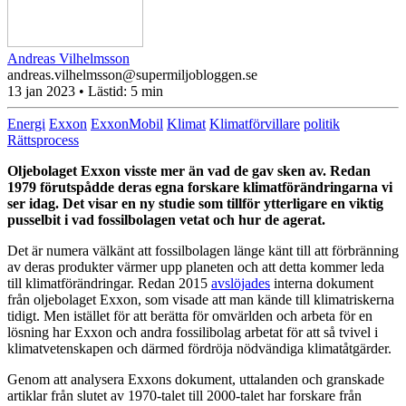
Andreas Vilhelmsson
andreas.vilhelmsson@supermiljobloggen.se
13 jan 2023
• Lästid:
5 min
Energi
Exxon
ExxonMobil
Klimat
Klimatförvillare
politik
Rättsprocess
Oljebolaget Exxon visste mer än vad de gav sken av. Redan
1979 förutspådde deras egna forskare klimatförändringarna vi
ser id
ag. Det visar en ny studie som tillför ytterligare en viktig
pusselbit i vad fossilbolagen vetat och hur de agerat.
Det är numera välkänt att fossilbolagen länge känt till att förbränning
av deras produkter värmer upp planeten och att detta kommer leda
till klimatförändringar. Redan 2015
avslöjades
interna dokument
från oljebolaget Exxon, som visade att man kände till klimatriskerna
tidigt. Men istället för att berätta för omvärlden och arbeta för en
lösning har Exxon och andra fossilibolag arbetat för att så tvivel i
klimatvetenskapen och därmed fördröja nödvändiga klimatåtgärder.
Genom att analysera Exxons dokument, uttalanden och granskade
artiklar från slutet av 1970-talet till 2000-talet har forskare från