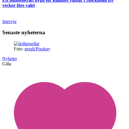
Ett händelserikt dygn för klimatet väntar i Stockholm tre
veckor före valet
Intervju
Senaste nyheterna
Foto:
geralt/Pixabay
Nyheter
Gilla