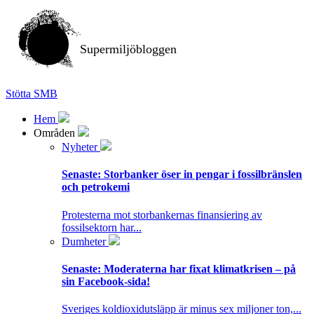
Supermiljöbloggen
Stötta SMB
Hem
Områden
Nyheter
Senaste:
Storbanker öser in pengar i fossilbränslen
och petrokemi
Protesterna mot storbankernas finansiering av
fossilsektorn har...
Dumheter
Senaste:
Moderaterna har fixat klimatkrisen – på
sin Facebook-sida!
Sveriges koldioxidutsläpp är minus sex miljoner ton,...