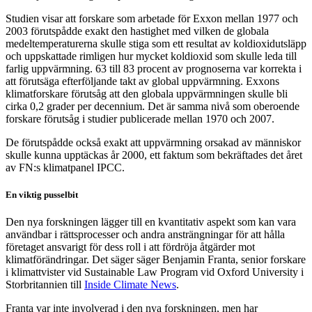
Studien visar att forskare som arbetade för Exxon mellan 1977 och
2003 förutspådde exakt den hastighet med vilken de globala
medeltemperaturerna skulle stiga som ett resultat av koldioxidutsläpp
och uppskattade rimligen hur mycket koldioxid som skulle leda till
farlig uppvärmning. 63 till 83 procent av prognoserna var korrekta i
att förutsäga efterföljande takt av global uppvärmning. Exxons
klimatforskare förutsåg att den globala uppvärmningen skulle bli
cirka 0,2 grader per decennium. Det är samma nivå som oberoende
forskare förutsåg i studier publicerade mellan 1970 och 2007.
De förutspådde också exakt att uppvärmning orsakad av människor
skulle kunna upptäckas år 2000, ett faktum som bekräftades det året
av FN:s klimatpanel IPCC.
En viktig pusselbit
Den nya forskningen lägger till en kvantitativ aspekt som kan vara
användbar i rättsprocesser och andra ansträngningar för att hålla
företaget ansvarigt för dess roll i att fördröja åtgärder mot
klimatförändringar. Det säger säger Benjamin Franta, senior forskare
i klimattvister vid Sustainable Law Program vid Oxford University i
Storbritannien till
Inside Climate News
.
Franta var inte involverad i den nya forskningen, men har