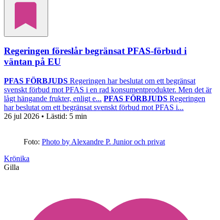
Regeringen föreslår begränsat PFAS-förbud i
väntan på EU
PFAS FÖRBJUDS
Regeringen har beslutat om ett begränsat
svenskt förbud mot PFAS i en rad konsumentprodukter. Men det är
lågt hängande frukter, enligt e...
PFAS FÖRBJUDS
Regeringen
har beslutat om ett begränsat svenskt förbud mot PFAS i...
26 jul 2026
• Lästid:
5 min
Foto:
Photo by Alexandre P. Junior och privat
Krönika
Gilla