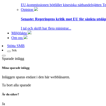
EU-kommissionen bötfäller kinesiska näthandelsjätten T
Opinion
Senaste:
Regeringens kritik mot EU för sänkta utsläpp
I tal och skrift har flera ministrar...
Miljöfakta
Om oss
Stötta SMB
Sök
Sparade inlägg
Mina sparade inlägg
Inläggen sparas endast i den här webbläsaren.
Ta bort alla sparade
Är du säker?
Ja