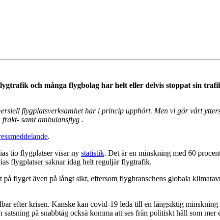
gtrafik och många flygbolag har helt eller delvis stoppat sin trafik
siell flygplatsverksamhet har i princip upphört. Men vi gör vårt yttersta
 frakt- samt ambulansflyg .
ressmeddelande
.
s tio flygplatser visar ny
statistik
. Det är en minskning med 60 procent
ias flygplatser saknar
idag
helt reguljär flygtrafik.
kt på flyget även på långt sikt, eftersom flygbranschens globala klima
ar efter krisen. Kanske kan covid-19 leda till en långsiktig minskning av
 satsning på snabbtåg också komma att ses från politiskt håll som mer