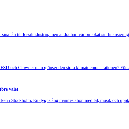
sina lån till fossilindustrin, men andra har tvärtom ökat sin finansiering
FSU och Clowner utan gränser den stora klimatdemonstrationen? För at
före valet
cken i Stockholm. En dygnslång manifestation med tal, musik och upptåg