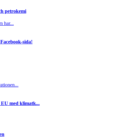
och petrokemi
n har...
 Facebook-sida!
ationen...
i EU med klimatk...
gen