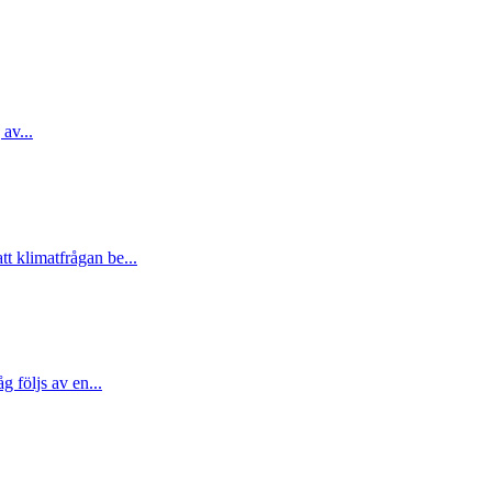
 av...
t klimatfrågan be...
 följs av en...