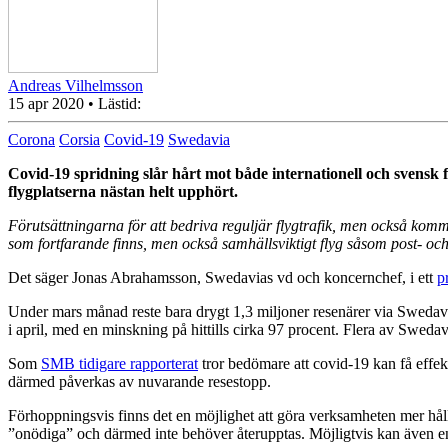
Andreas Vilhelmsson
15 apr 2020
• Lästid:
Corona
Corsia
Covid-19
Swedavia
Covid-19 spridning slår hårt mot både internationell och svensk fly
flygplatserna nästan helt upphört.
Förutsättningarna för att bedriva reguljär flygtrafik, men också kommer
som fortfarande finns, men också samhällsviktigt flyg såsom post- och
Det säger Jonas Abrahamsson, Swedavias vd och koncernchef, i ett
p
Under mars månad reste bara drygt 1,3 miljoner resenärer via Swedavia
i april, med en minskning på hittills cirka 97 procent. Flera av Swedav
Som
SMB tidigare rapporterat
tror bedömare att covid-19 kan få effe
därmed påverkas av nuvarande resestopp.
Förhoppningsvis finns det en möjlighet att göra verksamheten mer hållb
”onödiga” och därmed inte behöver återupptas. Möjligtvis kan även en