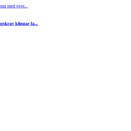
emu med över...
skrav klingar fa...