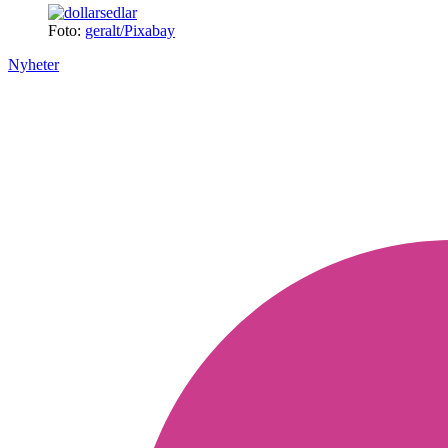
Foto:
geralt/Pixabay
Nyheter