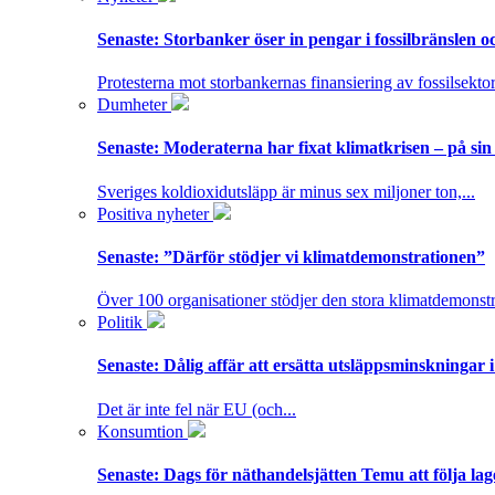
Senaste:
Storbanker öser in pengar i fossilbränslen 
Protesterna mot storbankernas finansiering av fossilsektor
Dumheter
Senaste:
Moderaterna har fixat klimatkrisen – på sin
Sveriges koldioxidutsläpp är minus sex miljoner ton,...
Positiva nyheter
Senaste:
”Därför stödjer vi klimatdemonstrationen”
Över 100 organisationer stödjer den stora klimatdemonstr
Politik
Senaste:
Dålig affär att ersätta utsläppsminskningar 
Det är inte fel när EU (och...
Konsumtion
Senaste:
Dags för näthandelsjätten Temu att följa la