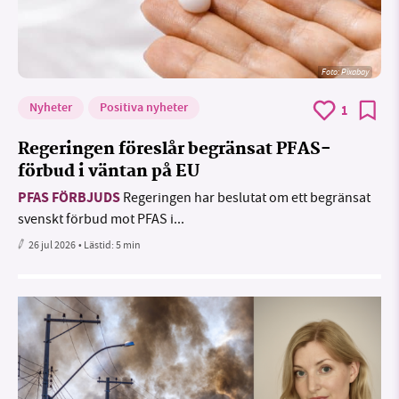
Foto:
Pixabay
Nyheter
Positiva nyheter
1
Regeringen föreslår begränsat PFAS-
förbud i väntan på EU
PFAS FÖRBJUDS
Regeringen har beslutat om ett begränsat
svenskt förbud mot PFAS i...
26 jul 2026
• Lästid:
5 min