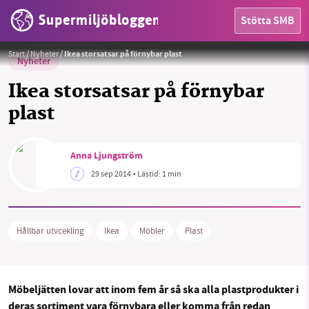
Supermiljöbloggen
Stötta SMB
Foto:
Ikea
Start
/
Nyheter
/
Ikea storsatsar på förnybar plast
Nyheter
Ikea storsatsar på förnybar
plast
HEM
Anna Ljungström
OMRÅDEN
29 sep 2014
• Lästid:
1 min
MILJÖFAKTA
OM OSS
Hållbar utvcekling
Ikea
Möbler
Plast
Sök
Sparade inlägg
Tipsa oss
Möbeljätten lovar att inom fem år så ska alla plastprodukter i
deras sortiment vara förnybara eller komma från redan