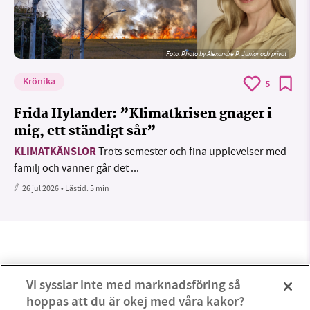
Foto:
Photo by Alexandre P. Junior och privat
Krönika
5
Frida Hylander: ”Klimatkrisen gnager i
mig, ett ständigt sår”
KLIMATKÄNSLOR
Trots semester och fina upplevelser med
familj och vänner går det ...
26 jul 2026
• Lästid:
5 min
Vi sysslar inte med marknadsföring så
hoppas att du är okej med våra kakor?