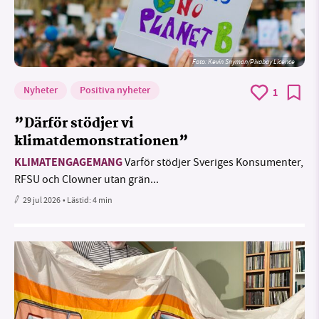
Foto:
Kevin Snyman/Pixabay Licence
Nyheter
Positiva nyheter
1
”Därför stödjer vi
klimatdemonstrationen”
KLIMATENGAGEMANG
Varför stödjer Sveriges Konsumenter,
RFSU och Clowner utan grän...
29 jul 2026
• Lästid:
4 min