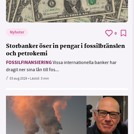
Foto:
geralt/Pixabay
Nyheter
0
Storbanker öser in pengar i fossilbränslen
och petrokemi
FOSSILFINANSIERING
Vissa internationella banker har
dragit ner sina lån till fos...
03 aug 2026
• Lästid:
3 min