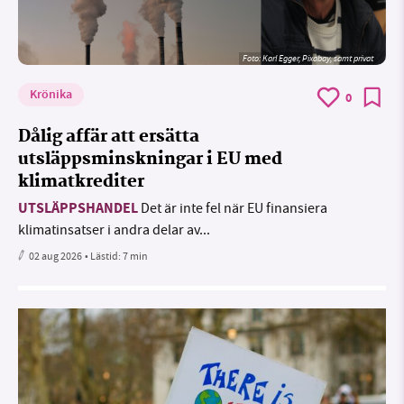
Foto:
Karl Egger, Pixabay, samt privat
Krönika
0
Dålig affär att ersätta
utsläppsminskningar i EU med
klimatkrediter
UTSLÄPPSHANDEL
Det är inte fel när EU finansiera
klimatinsatser i andra delar av...
02 aug 2026
• Lästid:
7 min