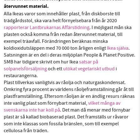
Facebook
Instagram
BlueSky
återvunnet material.
Alla Ikeas varor som innehåller plast, från diskborste till
trädgårdsstol, ska vara helt förnyelsebara från år 2020
Threads
LinkedIn
SMB kämpar för en hållbar framtid. Sedan
rapporterar Lantbrukarnas Affärstidning
. I möjligast mån ska
starten 2010 har vår ideella redaktion drivit
plasten också komma från redan återvunnet material, till
miljödebatten framåt genom
exempel träavfall. Förändringen beräknas minska
nyhetsbevakning och granskningar. Nu vill vi
koldioxidutsläppen med 70 000 ton årligen enligt
Ikea själva
.
Satsningen är en del i deras miljöplan People & Planet Positive.
utveckla vårt arbete – och vi hoppas att du
SMB har tidigare skrivit om hur Ikea
satsar på
vill hjälpa oss.
solpanelsförsäljning
och ett
utökat vegetariskt utbud
i
restaurangerna.
Stötta vårt arbete genom att swisha en slant till
Plast tillverkas vanligtvis av råolja och naturgaskondensat.
Omkring fyra procent av världens råoljeframställning går åt till
1231368703
plastframställning. Eftersom råoljan är en ändlig resurs räknas
inte vanlig plast som förnybart material,
vilket många av
Läs vad vi vill göra
svenskarna inte har koll på
. Det man då menar med förnybar
plast är så kallad biobaserad plast. Det framställs ur råvaror
som inte klassas som fossila bränslen, som till exempel
cellulosa från träden.