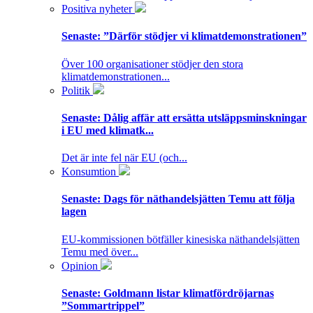
Positiva nyheter
Senaste:
”Därför stödjer vi klimatdemonstrationen”
Över 100 organisationer stödjer den stora
klimatdemonstrationen...
Politik
Senaste:
Dålig affär att ersätta utsläppsminskningar
i EU med klimatk...
Det är inte fel när EU (och...
Konsumtion
Senaste:
Dags för näthandelsjätten Temu att följa
lagen
EU-kommissionen bötfäller kinesiska näthandelsjätten
Temu med över...
Opinion
Senaste:
Goldmann listar klimatfördröjarnas
”Sommartrippel”