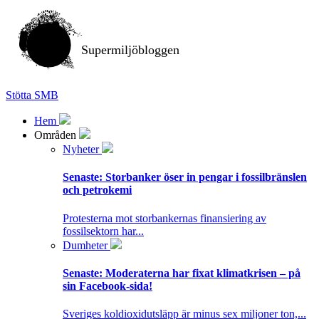
Supermiljöbloggen
Stötta SMB
Hem
Områden
Nyheter
Senaste:
Storbanker öser in pengar i fossilbränslen
och petrokemi
Protesterna mot storbankernas finansiering av
fossilsektorn har...
Dumheter
Senaste:
Moderaterna har fixat klimatkrisen – på
sin Facebook-sida!
Sveriges koldioxidutsläpp är minus sex miljoner ton,...