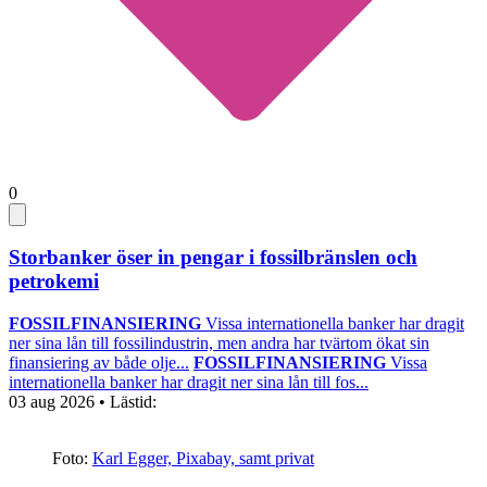
0
Storbanker öser in pengar i fossilbränslen och
petrokemi
FOSSILFINANSIERING
Vissa internationella banker har dragit
ner sina lån till fossilindustrin, men andra har tvärtom ökat sin
finansiering av både olje...
FOSSILFINANSIERING
Vissa
internationella banker har dragit ner sina lån till fos...
03 aug 2026
• Lästid:
Foto:
Karl Egger, Pixabay, samt privat