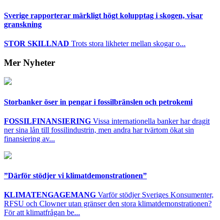
Sverige rapporterar märkligt högt kolupptag i skogen, visar
granskning
STOR SKILLNAD
Trots stora likheter mellan skogar o...
Mer Nyheter
Storbanker öser in pengar i fossilbränslen och petrokemi
FOSSILFINANSIERING
Vissa internationella banker har dragit
ner sina lån till fossilindustrin, men andra har tvärtom ökat sin
finansiering av...
”Därför stödjer vi klimatdemonstrationen”
KLIMATENGAGEMANG
Varför stödjer Sveriges Konsumenter,
RFSU och Clowner utan gränser den stora klimatdemonstrationen?
För att klimatfrågan be...