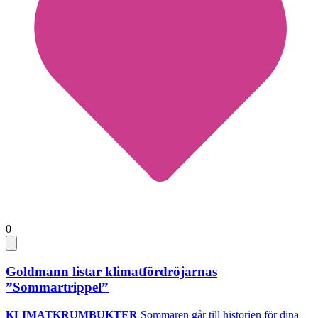
0
Goldmann listar klimatfördröjarnas
”Sommartrippel”
KLIMATKRUMBUKTER
Sommaren går till historien för dina