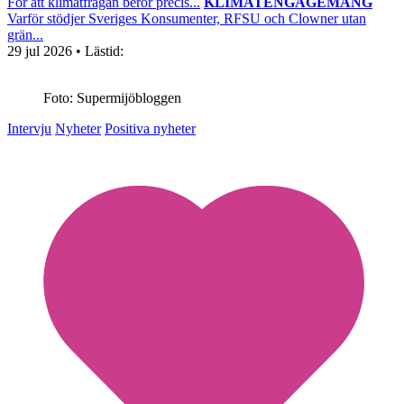
För att klimatfrågan berör precis...
KLIMATENGAGEMANG
Varför stödjer Sveriges Konsumenter, RFSU och Clowner utan
grän...
29 jul 2026
• Lästid:
Foto: Supermijöbloggen
Intervju
Nyheter
Positiva nyheter