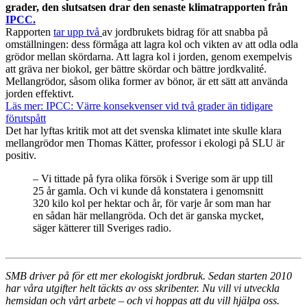
grader, den slutsatsen drar den senaste klimatrapporten från
IPCC.
Rapporten
tar upp två
av jordbrukets bidrag för att snabba på
omställningen: dess förmåga att lagra kol och vikten av att odla odla
grödor mellan skördarna. Att lagra kol i jorden, genom exempelvis
att gräva ner biokol, ger bättre skördar och bättre jordkvalité.
Mellangrödor, såsom olika former av bönor, är ett sätt att använda
jorden effektivt.
Läs mer: IPCC: Värre konsekvenser vid två grader än tidigare
förutspått
Det har lyftas kritik mot att det svenska klimatet inte skulle klara
mellangrödor men Thomas Kätter, professor i ekologi på SLU är
positiv.
– Vi tittade på fyra olika försök i Sverige som är upp till
25 år gamla. Och vi kunde då konstatera i genomsnitt
320 kilo kol per hektar och år, för varje år som man har
en sådan här mellangröda. Och det är ganska mycket,
säger kätterer till Sveriges radio.
SMB driver på för ett mer ekologiskt jordbruk.
Sedan starten 2010
har våra utgifter helt täckts av oss skribenter. Nu vill vi utveckla
hemsidan och vårt arbete – och vi hoppas att du vill hjälpa oss.