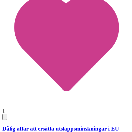
1
Dålig affär att ersätta utsläppsminskningar i EU