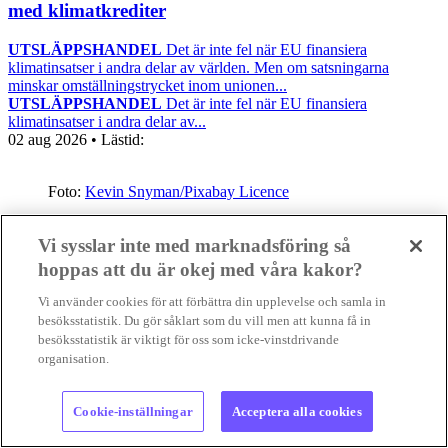
med klimatkrediter
UTSLÄPPSHANDEL
Det är inte fel när EU finansiera
klimatinsatser i andra delar av världen. Men om satsningarna
minskar omställningstrycket inom unionen...
UTSLÄPPSHANDEL
Det är inte fel när EU finansiera
klimatinsatser i andra delar av...
02 aug 2026
• Lästid:
Foto:
Kevin Snyman/Pixabay Licence
Nyheter
Positiva nyheter
Vi sysslar inte med marknadsföring så
hoppas att du är okej med våra kakor?
Vi använder cookies för att förbättra din upplevelse och samla in
besöksstatistik. Du gör såklart som du vill men att kunna få in
besöksstatistik är viktigt för oss som icke-vinstdrivande
organisation.
Cookie-inställningar
Acceptera alla cookies