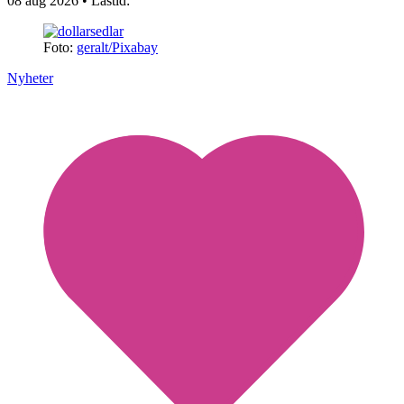
08 aug 2026
• Lästid:
Foto:
geralt/Pixabay
Nyheter