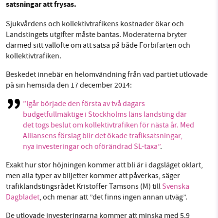
satsningar att frysas.
Facebook
Instagram
BlueSky
Sjukvårdens och kollektivtrafikens kostnader ökar och
Landstingets utgifter måste bantas. Moderaterna bryter
Threads
LinkedIn
SMB kämpar för en hållbar framtid. Sedan
därmed sitt vallöfte om att satsa på både Förbifarten och
starten 2010 har vår ideella redaktion drivit
kollektivtrafiken.
miljödebatten framåt genom
Beskedet innebär en helomvändning från vad partiet utlovade
nyhetsbevakning och granskningar. Nu vill vi
på sin hemsida den 17 december 2014:
utveckla vårt arbete – och vi hoppas att du
vill hjälpa oss.
”Igår började den första av två dagars
budgetfullmäktige i Stockholms läns landsting där
Stötta vårt arbete genom att swisha en slant till
det togs beslut om kollektivtrafiken för nästa år. Med
Alliansens förslag blir det ökade trafiksatsningar,
1231368703
nya investeringar och oförändrad SL-taxa”
.
Exakt hur stor höjningen kommer att bli är i dagsläget oklart,
Läs vad vi vill göra
men alla typer av biljetter kommer att påverkas, säger
trafiklandstingsrådet Kristoffer Tamsons (M) till
Svenska
Dagbladet
, och menar att ”det finns ingen annan utväg”.
De utlovade investeringarna kommer att minska med 5.9