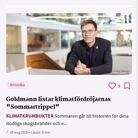
Foto: Sweco
Krönika
3
Goldmann listar klimatfördröjarnas
”Sommartrippel”
KLIMATKRUMBUKTER
Sommaren går till historien för dina
dödliga skogsbränder och e...
08 aug 2026
• Lästid:
6 min