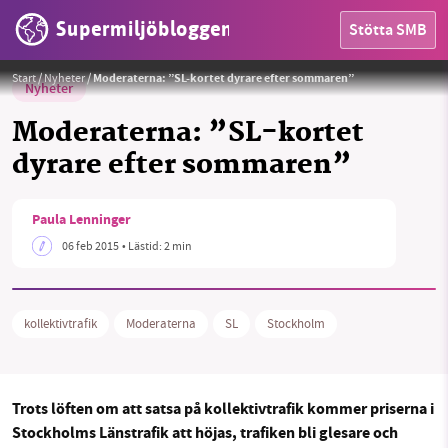
Supermiljöbloggen
Stötta SMB
Foto:
Dmitry G
Start
/
Nyheter
/
Moderaterna: ”SL-kortet dyrare efter sommaren”
Nyheter
Moderaterna: ”SL-kortet
dyrare efter sommaren”
HEM
Paula Lenninger
OMRÅDEN
06 feb 2015
• Lästid:
2 min
MILJÖFAKTA
kollektivtrafik
Moderaterna
SL
Stockholm
OM OSS
Trots löften om att satsa på kollektivtrafik kommer priserna i
Sök
Sparade inlägg
Tipsa oss
Stockholms Länstrafik att höjas, trafiken bli glesare och