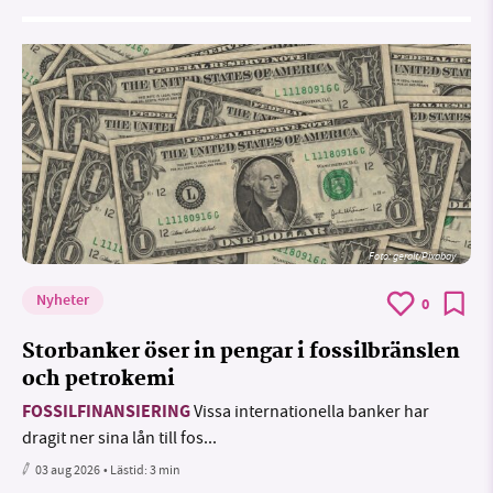
Foto:
geralt/Pixabay
Nyheter
0
Storbanker öser in pengar i fossilbränslen
och petrokemi
FOSSILFINANSIERING
Vissa internationella banker har
dragit ner sina lån till fos...
03 aug 2026
• Lästid:
3 min