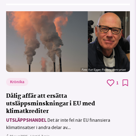
Foto:
Karl Egger, Pixabay, samt privat
Krönika
1
Dålig affär att ersätta
utsläppsminskningar i EU med
klimatkrediter
UTSLÄPPSHANDEL
Det är inte fel när EU finansiera
klimatinsatser i andra delar av...