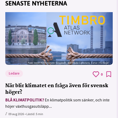
SENASTE NYHETERNA
Foto: Jason Mavrommatis (Unsplash), Wikimedia Commons, Canva (montage)
Ledare
0
När blir klimatet en fråga även för svensk
höger?
BLÅ KLIMATPOLITIK?
En klimatpolitik som sänker, och inte
höjer växthusgasutsläpp...
09 aug 2026
• Lästid:
5 min