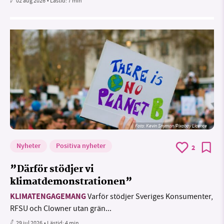
02 aug 2026
• Lästid:
7 min
Foto:
Kevin Snyman/Pixabay Licence
Nyheter
Positiva nyheter
2
”Därför stödjer vi
klimatdemonstrationen”
KLIMATENGAGEMANG
Varför stödjer Sveriges Konsumenter,
RFSU och Clowner utan grän...
29 jul 2026
• Lästid:
4 min