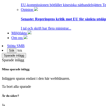
EU-kommissionen bötfäller kinesiska näthandelsjätten T
Opinion
Senaste:
Regeringens kritik mot EU för sänkta utsläpp
I tal och skrift har flera ministrar...
Miljöfakta
Om oss
Stötta SMB
Sök
Sök
Sparade inlägg
Sparade inlägg
Mina sparade inlägg
Inläggen sparas endast i den här webbläsaren.
Ta bort alla sparade
Är du säker?
Ja