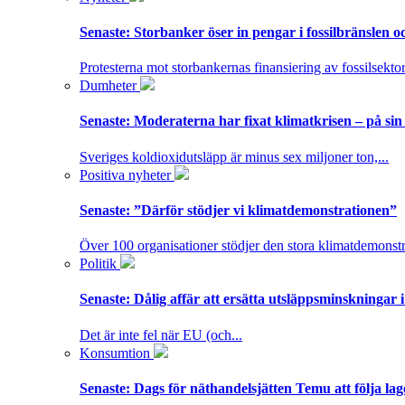
Senaste:
Storbanker öser in pengar i fossilbränslen 
Protesterna mot storbankernas finansiering av fossilsektor
Dumheter
Senaste:
Moderaterna har fixat klimatkrisen – på sin
Sveriges koldioxidutsläpp är minus sex miljoner ton,...
Positiva nyheter
Senaste:
”Därför stödjer vi klimatdemonstrationen”
Över 100 organisationer stödjer den stora klimatdemonstr
Politik
Senaste:
Dålig affär att ersätta utsläppsminskningar 
Det är inte fel när EU (och...
Konsumtion
Senaste:
Dags för näthandelsjätten Temu att följa la