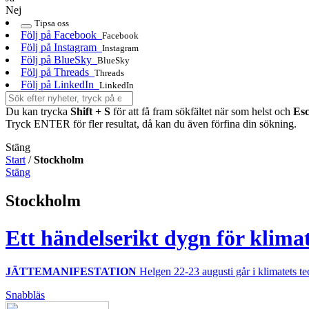
Nej
Tipsa oss
Följ på Facebook
Facebook
Följ på Instagram
Instagram
Följ på BlueSky
BlueSky
Följ på Threads
Threads
Följ på LinkedIn
LinkedIn
Du kan trycka
Shift + S
för att få fram sökfältet när som helst och
Es
Tryck ENTER för fler resultat, då kan du även förfina din sökning.
Stäng
Start
/
Stockholm
Stäng
Stockholm
Ett händelserikt dygn för klimat
JÄTTEMANIFESTATION
Helgen 22-23 augusti går i klimatets t
Snabbläs