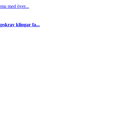
emu med över...
skrav klingar fa...