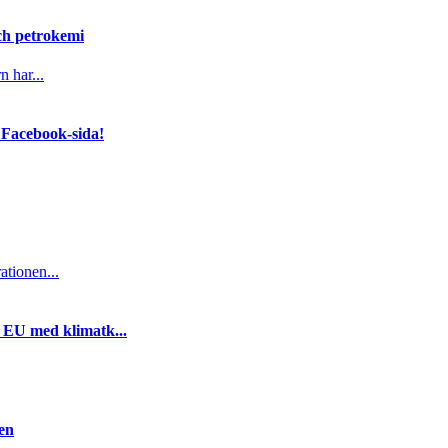
och petrokemi
n har...
 Facebook-sida!
ationen...
i EU med klimatk...
gen