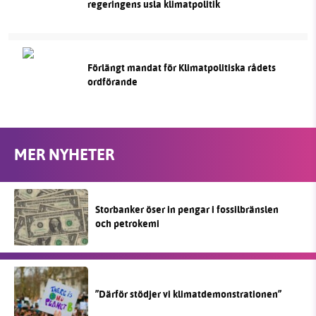
regeringens usla klimatpolitik
Förlängt mandat för Klimatpolitiska rådets
ordförande
MER NYHETER
Storbanker öser in pengar i fossilbränslen
och petrokemi
”Därför stödjer vi klimatdemonstrationen”