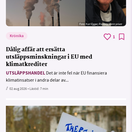
Foto:
Karl Egger, Pixabay, samt privat
Krönika
1
Dålig affär att ersätta
utsläppsminskningar i EU med
klimatkrediter
UTSLÄPPSHANDEL
Det är inte fel när EU finansiera
klimatinsatser i andra delar av...
02 aug 2026
• Lästid:
7 min