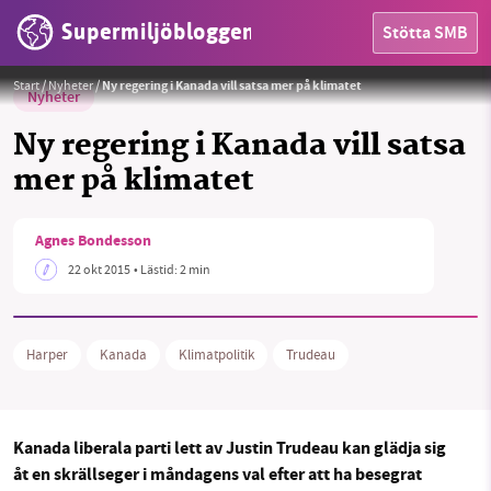
Supermiljöbloggen
Stötta SMB
Foto:
Alex Gulbord
Start
/
Nyheter
/
Ny regering i Kanada vill satsa mer på klimatet
Nyheter
Ny regering i Kanada vill satsa
mer på klimatet
HEM
Agnes Bondesson
OMRÅDEN
22 okt 2015
• Lästid:
2 min
MILJÖFAKTA
Harper
Kanada
Klimatpolitik
Trudeau
OM OSS
Kanada liberala parti lett av Justin Trudeau kan glädja sig
Sök
Sparade inlägg
Tipsa oss
åt en skrällseger i måndagens val efter att ha besegrat