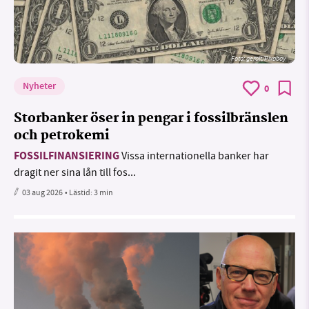
Foto:
geralt/Pixabay
Nyheter
0
Storbanker öser in pengar i fossilbränslen
och petrokemi
FOSSILFINANSIERING
Vissa internationella banker har
dragit ner sina lån till fos...
03 aug 2026
• Lästid:
3 min