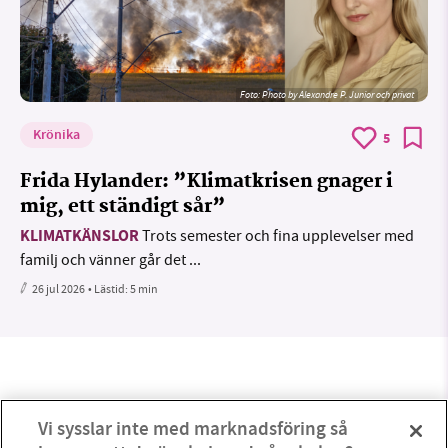
Foto:
Photo by Alexandre P. Junior och privat
Krönika
5
Frida Hylander: ”Klimatkrisen gnager i
mig, ett ständigt sår”
KLIMATKÄNSLOR
Trots semester och fina upplevelser med
familj och vänner går det ...
26 jul 2026
• Lästid:
5 min
Vi sysslar inte med marknadsföring så