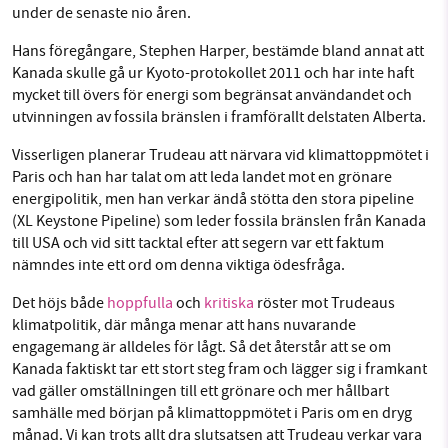
under de senaste nio åren.
Hans föregångare, Stephen Harper, bestämde bland annat att
Kanada skulle gå ur Kyoto-protokollet 2011 och har inte haft
mycket till övers för energi som begränsat användandet och
utvinningen av fossila bränslen i framförallt delstaten Alberta.
Visserligen planerar Trudeau att närvara vid klimattoppmötet i
Paris och han har talat om att leda landet mot en grönare
energipolitik, men han verkar ändå stötta den stora pipeline
(XL Keystone Pipeline) som leder fossila bränslen från Kanada
till USA och vid sitt tacktal efter att segern var ett faktum
nämndes inte ett ord om denna viktiga ödesfråga.
Det höjs både
hoppfulla
och
kritiska
röster mot Trudeaus
klimatpolitik, där många menar att hans nuvarande
engagemang är alldeles för lågt. Så det återstår att se om
Kanada faktiskt tar ett stort steg fram och lägger sig i framkant
vad gäller omställningen till ett grönare och mer hållbart
samhälle med början på klimattoppmötet i Paris om en dryg
månad. Vi kan trots allt dra slutsatsen att Trudeau verkar vara