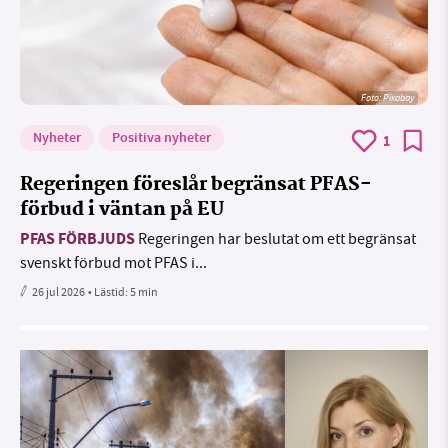
Foto:
Pixabay
Nyheter
Positiva nyheter
1
Regeringen föreslår begränsat PFAS-
förbud i väntan på EU
PFAS FÖRBJUDS
Regeringen har beslutat om ett begränsat
svenskt förbud mot PFAS i...
26 jul 2026
• Lästid:
5 min