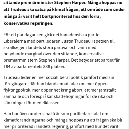
sittande premiärminister Stephen Harper. Många hoppas nu
Facebook
Instagram
BlueSky
att Trudeau ska satsa på klimatfrågan, ett område som under
många år varit helt bortprioriterad hos den förra,
SMB kämpar för en hållbar framtid. Sedan
konservativa regeringen.
Threads
LinkedIn
starten 2010 har vår ideella redaktion drivit
För ett par dagar sen gick det kanadensiska partiet
miljödebatten framåt genom
Liberalerna med partiledaren Justin Trudeau i spetsen till
nyhetsbevakning och granskningar. Nu vill vi
skrällseger i landets stora partival och vann med
utveckla vårt arbete – och vi hoppas att du
betydande marginal över den sittande, konservative
vill hjälpa oss.
premiärministern Stephen Harper. Det betyder att partiet får
184 av parlamentets 338 platser.
Stötta vårt arbete genom att swisha en slant till
Trudeau leder en mer socialliberal politik jämfört med sin
föregångare, där han bland annat talar om mer öppen
1231368703
flyktingpolitik, mer öppenhet kring abort, ett mer jämställt
samhälle och förespråkar skattehöjningar för de rika och
Läs vad vi vill göra
sänkningar för medelklassen.
Han har även under sina få år som partiledare talat om
klimatförändringarna och många hoppas nu att frågan ska bli
mer prioriterad i landets regering, jämfört med hur det varit