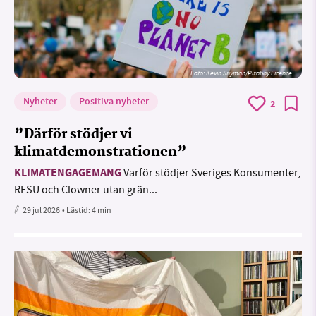
Foto:
Kevin Snyman/Pixabay Licence
Nyheter
Positiva nyheter
2
”Därför stödjer vi
klimatdemonstrationen”
KLIMATENGAGEMANG
Varför stödjer Sveriges Konsumenter,
RFSU och Clowner utan grän...
29 jul 2026
• Lästid:
4 min