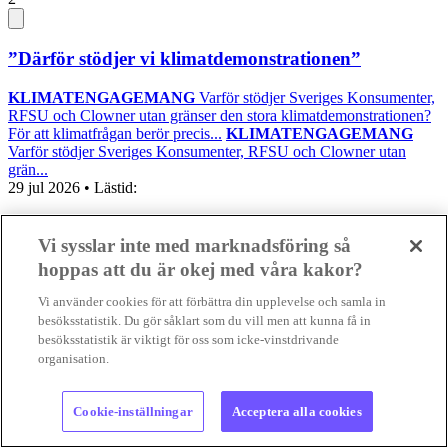
”Därför stödjer vi klimatdemonstrationen”
KLIMATENGAGEMANG
Varför stödjer Sveriges Konsumenter,
RFSU och Clowner utan gränser den stora klimatdemonstrationen?
För att klimatfrågan berör precis...
KLIMATENGAGEMANG
Varför stödjer Sveriges Konsumenter, RFSU och Clowner utan
grän...
29 jul 2026
• Lästid:
Foto: Supermijöbloggen
Vi sysslar inte med marknadsföring så
hoppas att du är okej med våra kakor?
Intervju
Nyheter
Positiva nyheter
Vi använder cookies för att förbättra din upplevelse och samla in
besöksstatistik. Du gör såklart som du vill men att kunna få in
besöksstatistik är viktigt för oss som icke-vinstdrivande
organisation.
Cookie-inställningar
Acceptera alla cookies