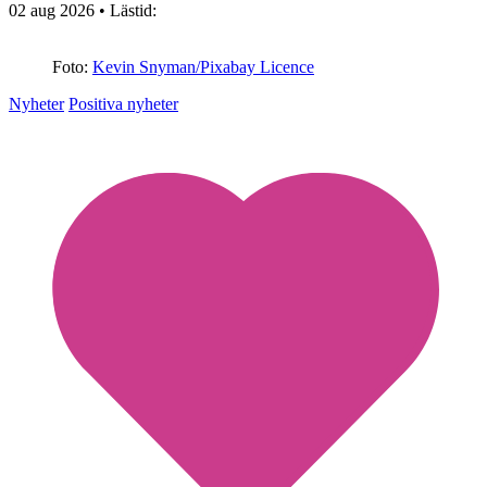
02 aug 2026
• Lästid:
Foto:
Kevin Snyman/Pixabay Licence
Nyheter
Positiva nyheter