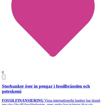
0
Storbanker öser in pengar i fossilbränslen och
petrokemi
FOSSILFINANSIERING
Vissa internationella banker har dragit
ner sina lån till fossilindustrin, men andra har tvärtom ökat sin