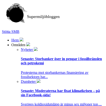
Supermiljöbloggen
Stötta SMB
Hem
Områden
Nyheter
Senaste:
Storbanker öser in pengar i fossilbränslen
och petrokemi
Protesterna mot storbankernas finansiering av
fossilsektorn har...
Dumheter
Senaste:
Moderaterna har fixat klimatkrisen – på
sin Facebook-sida!
Sveriges koldioxidutsläpp är minus sex miljoner ton,...