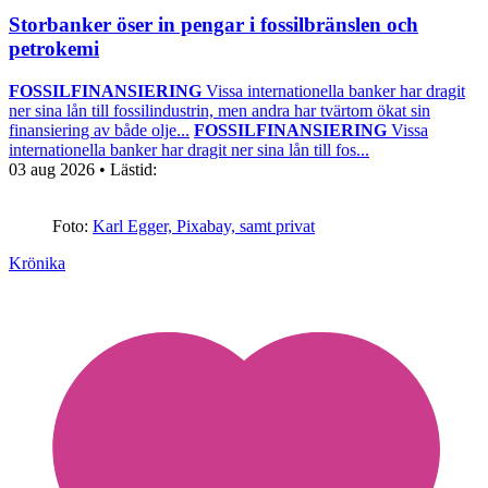
Storbanker öser in pengar i fossilbränslen och
petrokemi
FOSSILFINANSIERING
Vissa internationella banker har dragit
ner sina lån till fossilindustrin, men andra har tvärtom ökat sin
finansiering av både olje...
FOSSILFINANSIERING
Vissa
internationella banker har dragit ner sina lån till fos...
03 aug 2026
• Lästid:
Foto:
Karl Egger, Pixabay, samt privat
Krönika