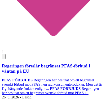
1
Regeringen föreslår begränsat PFAS-förbud i
väntan på EU
PFAS FÖRBJUDS
Regeringen har beslutat om ett begränsat
svenskt förbud mot PFAS i en rad konsumentprodukter. Men det är
lågt hängande frukter, enligt e...
PFAS FÖRBJUDS
Regeringen
har beslutat om ett begränsat svenskt förbud mot PFAS i...
26 jul 2026
• Lästid: