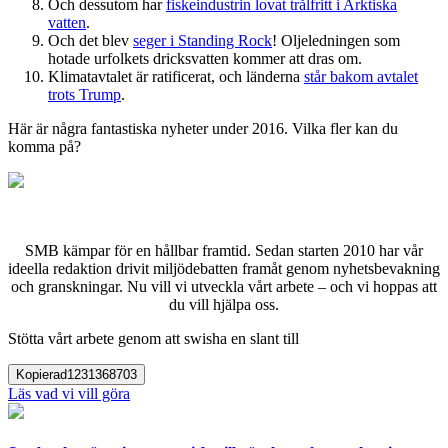
Och dessutom har
fiskeindustrin lovat trålfritt i Arktiska
vatten
.
Och det blev
seger i Standing Rock
! Oljeledningen som
hotade urfolkets dricksvatten kommer att dras om.
Klimatavtalet är ratificerat, och länderna
står bakom avtalet
trots Trump
.
Här är några fantastiska nyheter under 2016. Vilka fler kan du
komma på?
SMB kämpar för en hållbar framtid. Sedan starten 2010 har vår
ideella redaktion drivit miljödebatten framåt genom nyhetsbevakning
och granskningar. Nu vill vi utveckla vårt arbete – och vi hoppas att
du vill hjälpa oss.
Stötta vårt arbete genom att swisha en slant till
Kopierad
1231368703
Läs vad vi vill göra