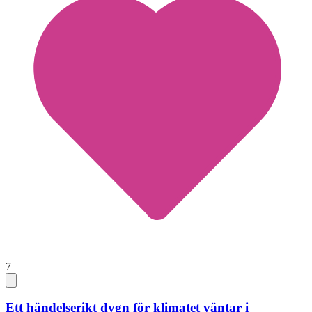
7
Ett händelserikt dygn för klimatet väntar i