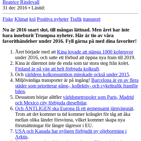
Beatrice Rindevall
31 dec 2016
• Lästid:
Fiske
Klimat
kol
Positiva nyheter
Trafik
transport
Nu är 2016 snart slut, till mångas lättnad. Men året har inte
bara inneburit Trumpna nyheter. Här är tio av våra
favorithändelser under 2016. Fyll gärna på med dina favoriter!
Året började med att
Kina lovade att stänga 1000 kolgruvor
under 2016, och satte ett förbud att öppna nya fram till 2019.
Kina är däremot inte de enda som tar stora steg från kolet.
Finland är på väg att helt förbjuda kolkraft
.
Och
världens kolkonsumtion minskade också under 2015
.
Miljövänliga transporter är på ingång!
Barcelona är en av flera
städer som prioriterar gång-, kollektiv- och cykeltrafik framför
bilen
.
Dessutom börjar alltfler
världsmetropoler som Paris, Madrid
och Mexico city förbjuda dieselbilar
.
Och ÄNTLIGEN ska Europa få ett gemensamt järnvägsnät
.
Trots att det kommer ta tid kommer krånglet för tåg att åka
mellan olika länder försvinna, vilket kommer skapa nya
förutsättningar för längre tågresor i EU.
USA och Kanada har nyligen förbjudit ny oljeborrning i
Arktis
.