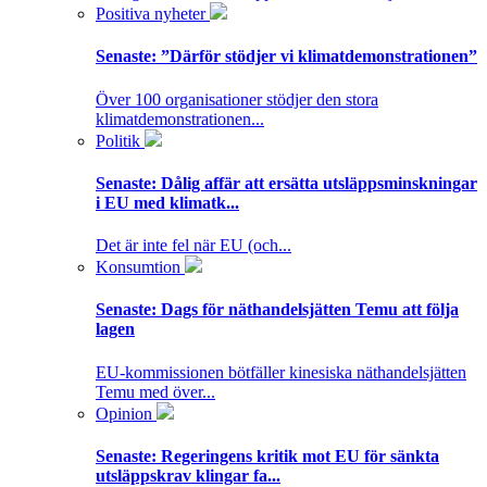
Positiva nyheter
Senaste:
”Därför stödjer vi klimatdemonstrationen”
Över 100 organisationer stödjer den stora
klimatdemonstrationen...
Politik
Senaste:
Dålig affär att ersätta utsläppsminskningar
i EU med klimatk...
Det är inte fel när EU (och...
Konsumtion
Senaste:
Dags för näthandelsjätten Temu att följa
lagen
EU-kommissionen bötfäller kinesiska näthandelsjätten
Temu med över...
Opinion
Senaste:
Regeringens kritik mot EU för sänkta
utsläppskrav klingar fa...