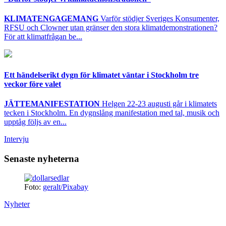
KLIMATENGAGEMANG
Varför stödjer Sveriges Konsumenter,
RFSU och Clowner utan gränser den stora klimatdemonstrationen?
För att klimatfrågan be...
Ett händelserikt dygn för klimatet väntar i Stockholm tre
veckor före valet
JÄTTEMANIFESTATION
Helgen 22-23 augusti går i klimatets
tecken i Stockholm. En dygnslång manifestation med tal, musik och
upptåg följs av en...
Intervju
Senaste nyheterna
Foto:
geralt/Pixabay
Nyheter