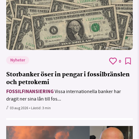
Foto:
geralt/Pixabay
Nyheter
0
Storbanker öser in pengar i fossilbränslen
och petrokemi
FOSSILFINANSIERING
Vissa internationella banker har
dragit ner sina lån till fos...
03 aug 2026
• Lästid:
3 min