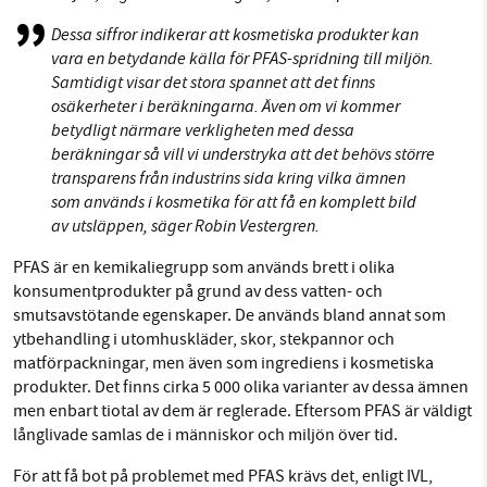
Dessa siffror indikerar att kosmetiska produkter kan
vara en betydande källa för PFAS-spridning till miljön.
Samtidigt visar det stora spannet att det finns
osäkerheter i beräkningarna. Även om vi kommer
betydligt närmare verkligheten med dessa
beräkningar så vill vi understryka att det behövs större
transparens från industrins sida kring vilka ämnen
som används i kosmetika för att få en komplett bild
av utsläppen, säger Robin Vestergren.
PFAS är en kemikaliegrupp som används brett i olika
konsumentprodukter på grund av dess vatten- och
smutsavstötande egenskaper. De används bland annat som
ytbehandling i utomhuskläder, skor, stekpannor och
matförpackningar, men även som ingrediens i kosmetiska
produkter. Det finns cirka 5 000 olika varianter av dessa ämnen
men enbart tiotal av dem är reglerade. Eftersom PFAS är väldigt
långlivade samlas de i människor och miljön över tid.
För att få bot på problemet med PFAS krävs det, enligt IVL,