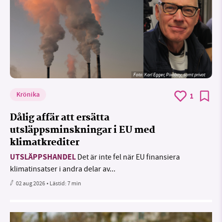
Foto:
Karl Egger, Pixabay, samt privat
Krönika
1
Dålig affär att ersätta
utsläppsminskningar i EU med
klimatkrediter
UTSLÄPPSHANDEL
Det är inte fel när EU finansiera
klimatinsatser i andra delar av...
02 aug 2026
• Lästid:
7 min