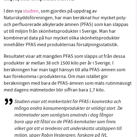
Facebook
Instagram
BlueSky
I den nya
studien
, som gjordes på uppdrag av
Naturskyddsföreningen, har man beräknat hur mycket poly-
SMB kämpar för en hållbar framtid. Sedan
och perfluorerade alkylerade ämnen (PFAS) som kan släppas
Threads
LinkedIn
ut till miljön från skönhetsprodukter i Sverige. Man har
starten 2010 har vår ideella redaktion drivit
kombinerat data på hur mycket olika skönhetsprodukter
miljödebatten framåt genom
innehåller PFAS med produkternas försäljningsstatistik.
nyhetsbevakning och granskningar. Nu vill vi
utveckla vårt arbete – och vi hoppas att du
Resultatet visar att mängden PFAS som släpps ut från dessa
vill hjälpa oss.
produkter är mellan 38 och 1500 kilo per år i Sverige. I
beräkningen har man tagit hänsyn till alla PFAS-ämnen som
Stötta vårt arbete genom att swisha en slant till
kan förekomma i produkterna. Om man istället gör
beräkningen med bara de PFAS-ämnen som mäts rutinmässigt
med dagens mätmetoder blir siffran bara 1,7 kilo.
1231368703
Studien visar att mörkertalet för PFAS i kosmetika och
Läs vad vi vill göra
många andra konsumentprodukter är väldigt stort. De
mätmetoder som vanligtvis används i dag fångar
bara upp ett fåtal av de PFAS-kemikalier som finns
vilket gör att vi tenderar att underskatta utsläppen till
miljön, säger Robin Vestergren, forskare på IVL.