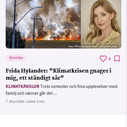
Foto:
Photo by Alexandre P. Junior och privat
Krönika
5
Frida Hylander: ”Klimatkrisen gnager i
mig, ett ständigt sår”
KLIMATKÄNSLOR
Trots semester och fina upplevelser med
familj och vänner går det ...
26 jul 2026
• Lästid:
5 min