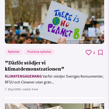
Foto:
Kevin Snyman/Pixabay Licence
Nyheter
Positiva nyheter
2
”Därför stödjer vi
klimatdemonstrationen”
KLIMATENGAGEMANG
Varför stödjer Sveriges Konsumenter,
RFSU och Clowner utan grän...
29 jul 2026
• Lästid:
4 min