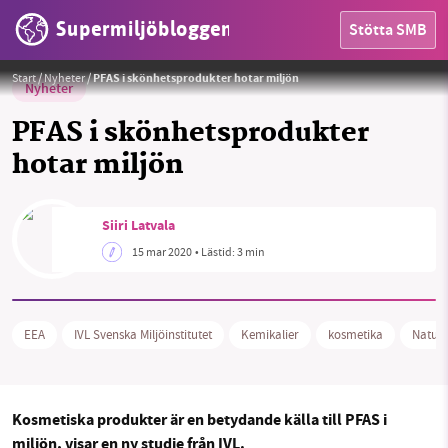
Supermiljöbloggen
Stötta SMB
Foto:
Pexels
Start
/
Nyheter
/
PFAS i skönhetsprodukter hotar miljön
Nyheter
PFAS i skönhetsprodukter
hotar miljön
HEM
Siiri Latvala
OMRÅDEN
15 mar 2020
• Lästid:
3 min
MILJÖFAKTA
EEA
IVL Svenska Miljöinstitutet
Kemikalier
kosmetika
Naturs
OM OSS
Kosmetiska produkter är en betydande källa till PFAS i
Sök
Sparade inlägg
Tipsa oss
miljön, visar en ny studie från IVL.