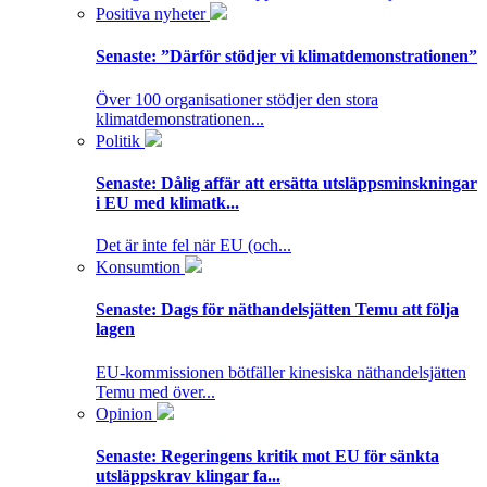
Positiva nyheter
Senaste:
”Därför stödjer vi klimatdemonstrationen”
Över 100 organisationer stödjer den stora
klimatdemonstrationen...
Politik
Senaste:
Dålig affär att ersätta utsläppsminskningar
i EU med klimatk...
Det är inte fel när EU (och...
Konsumtion
Senaste:
Dags för näthandelsjätten Temu att följa
lagen
EU-kommissionen bötfäller kinesiska näthandelsjätten
Temu med över...
Opinion
Senaste:
Regeringens kritik mot EU för sänkta
utsläppskrav klingar fa...