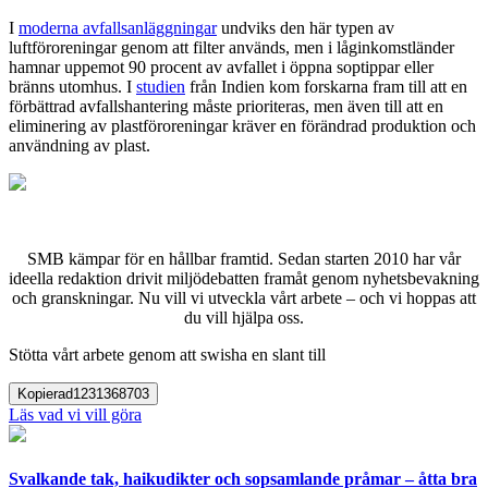
I
moderna avfallsanläggningar
undviks den här typen av
luftföroreningar genom att filter används, men i låginkomstländer
hamnar uppemot 90 procent av avfallet i öppna soptippar eller
bränns utomhus. I
studien
från Indien kom forskarna fram till att en
förbättrad avfallshantering måste prioriteras, men även till att en
eliminering av plastföroreningar kräver en förändrad produktion och
användning av plast.
SMB kämpar för en hållbar framtid. Sedan starten 2010 har vår
ideella redaktion drivit miljödebatten framåt genom nyhetsbevakning
och granskningar. Nu vill vi utveckla vårt arbete – och vi hoppas att
du vill hjälpa oss.
Stötta vårt arbete genom att swisha en slant till
Kopierad
1231368703
Läs vad vi vill göra
Svalkande tak, haikudikter och sopsamlande pråmar – åtta bra