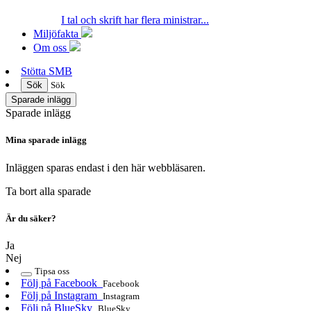
I tal och skrift har flera ministrar...
Miljöfakta
Om oss
Stötta SMB
Sök
Sök
Sparade inlägg
Sparade inlägg
Mina sparade inlägg
Inläggen sparas endast i den här webbläsaren.
Ta bort alla sparade
Är du säker?
Ja
Nej
Tipsa oss
Följ på Facebook
Facebook
Följ på Instagram
Instagram
Följ på BlueSky
BlueSky