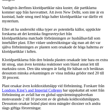
Vanligtvis
återfinns kloridpartiklar nära kuster,
där partiklarna
kommer upp från
havsvattnet. Att även New Delhi, som inte är en
kuststad, hade smog med höga halter kloridpartiklar var därför ett
mysterium.
Efter att ha undersökt olika typer av potentiella källor, upptäckte
forskarna att det kemiska fingeravtrycket från
kloridpartiklarna matchade förbränningen av hushållsavfall som
innehåller plast. Efter vidare undersökningar såg man att det var
själva förbränningen av plasten som orsakade de höga halterna av
kloridpartiklar i luften.
Kloridpartiklarna från den brända plasten orsakade inte bara en extra
tät smog, utan även kemiska reaktioner som bland annat lett till
marknära ozon. Den täta smogen är farlig för hälsan
och
beräknas
dessutom
minska avkastningen
av
vissa indiska grödor med 20 till
30 procent.
Plast orsakar även koldioxidutsläpp vid förbränning. Forskare från
Londons King’s and Imperial Colleges
har uppskattat att sotet från
förbränning av avfall har en global uppvärmningspåverkan
motsvarande 2 till 10 procent av de globala koldioxidutsläppen.
Dessutom orsakar bränd plast stora mängder dioxiner och andra
slags giftiga föroreningar.