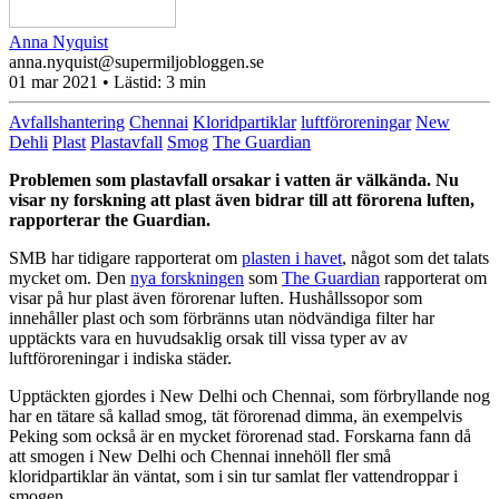
Anna Nyquist
anna.nyquist@supermiljobloggen.se
01 mar 2021
• Lästid:
3 min
Avfallshantering
Chennai
Kloridpartiklar
luftföroreningar
New
Dehli
Plast
Plastavfall
Smog
The Guardian
Problemen som plastavfall orsakar i vatten är välkända. Nu
visar ny forskning att plast även bidrar till att förorena luften,
rapporterar the Guardian.
SMB har tidigare rapporterat om
plasten i havet
, något som det talats
mycket om. Den
nya forskningen
som
The Guardian
rapporterat om
visar på hur plast även förorenar luften. Hushållssopor som
innehåller plast och som förbränns utan nödvändiga filter har
upptäckts vara en huvudsaklig orsak till
vissa typer av
av
luftföroreningar i indiska städer.
Upptäckten gjordes i New Delhi och Chennai, som förbryllande nog
har
en tätare så kallad smog, tät förorenad dimma, än exempelvis
Peking som också är en mycket förorenad stad.
Forskarna fann då
att
smogen i New Delhi och Chennai innehöll fler små
kloridpartiklar än väntat, som i sin tur samlat fler vattendroppar i
smogen.