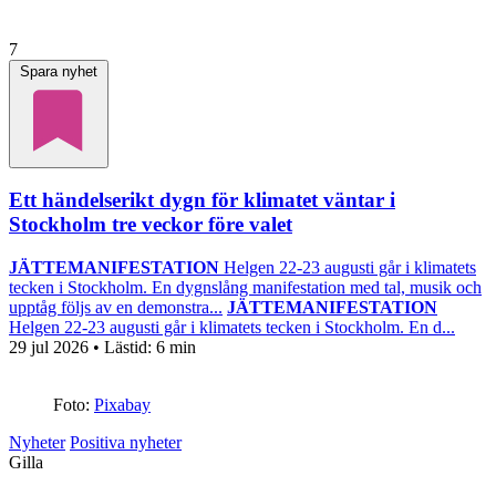
7
Spara nyhet
Ett händelserikt dygn för klimatet väntar i
Stockholm tre veckor före valet
JÄTTEMANIFESTATION
Helgen 22-23 augusti går i klimatets
tecken i Stockholm. En dygnslång manifestation med tal, musik och
upptåg följs av en demonstra...
JÄTTEMANIFESTATION
Helgen 22-23 augusti går i klimatets tecken i Stockholm. En d...
29 jul 2026
• Lästid:
6 min
Foto:
Pixabay
Nyheter
Positiva nyheter
Gilla