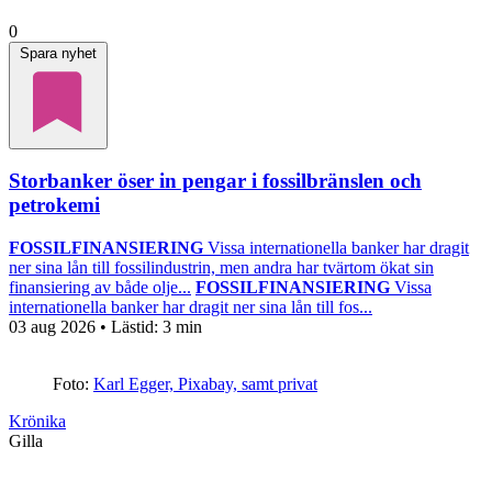
0
Spara nyhet
Storbanker öser in pengar i fossilbränslen och
petrokemi
FOSSILFINANSIERING
Vissa internationella banker har dragit
ner sina lån till fossilindustrin, men andra har tvärtom ökat sin
finansiering av både olje...
FOSSILFINANSIERING
Vissa
internationella banker har dragit ner sina lån till fos...
03 aug 2026
• Lästid:
3 min
Foto:
Karl Egger, Pixabay, samt privat
Krönika
Gilla