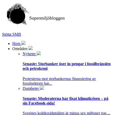
Supermiljöbloggen
Stötta SMB
Hem
Områden
Nyheter
Senaste:
Storbanker öser in pengar i fossilbränslen
och petrokemi
Protesterna mot storbankernas finansiering av
fossilsektorn har...
Dumheter
Senaste:
Moderaterna har fixat klimatkrisen – på
sin Facebook-sida!
Sveriges koldioxidutsläpp är minus sex miljoner ton,...