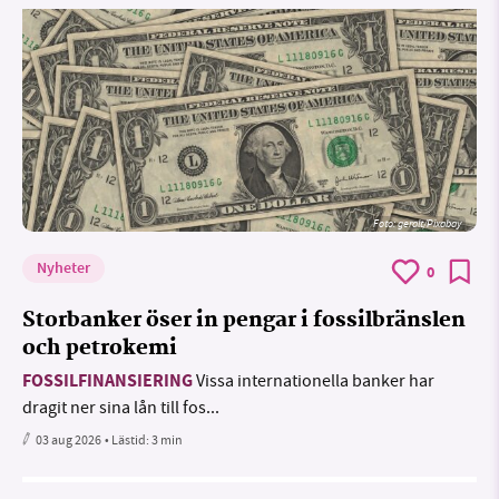
Foto:
geralt/Pixabay
Nyheter
0
Storbanker öser in pengar i fossilbränslen
och petrokemi
FOSSILFINANSIERING
Vissa internationella banker har
dragit ner sina lån till fos...
03 aug 2026
• Lästid:
3 min