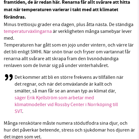
framtiden, de är redan här. Renarna får allt svårare att hitta
Facebook
Instagram
BlueSky
mat när temperaturen varierar i takt med att klimatet
förändras.
Threads
LinkedIn
SMB kämpar för en hållbar framtid. Sedan
Minus trettiosju grader ena dagen, plus åtta nästa. De ständiga
temperaturväxlingarna
är verkligheten många samebyar lever
starten 2010 har vår ideella redaktion drivit
med.
miljödebatten framåt genom
Temperaturen har gått som en jojo under vintern, och värre lär
nyhetsbevakning och granskningar. Nu vill vi
det bli enligt SMHI. När snön tinar och fryser om vartannat får
utveckla vårt arbete – och vi hoppas att du
renarna allt svårare att skrapa fram den livsnödvändiga
vill hjälpa oss.
renlaven som de livnär sig på under vinterhalvåret.
Stötta vårt arbete genom att swisha en slant till
Det kommer att bli en större frekvens av tillfällen när
det regnar, och när det omväxlande är kallt och
smälter, så man får se an annan typ av klimat där,
1231368703
säger Erik Kjellström som arbetar med
klimatmodeller vid Rossby Center i Norrköping till
Läs vad vi vill göra
SVT
.
Många renskötare måste numera stödutfodra sina djur, och
hur det påverkar beteende, stress och sjukdomar hos djuren är
det ingen som vet.