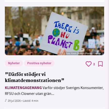
Foto:
Kevin Snyman/Pixabay Licence
Nyheter
Positiva nyheter
2
”Därför stödjer vi
klimatdemonstrationen”
KLIMATENGAGEMANG
Varför stödjer Sveriges Konsumenter,
RFSU och Clowner utan grän...
29 jul 2026
• Lästid:
4 min