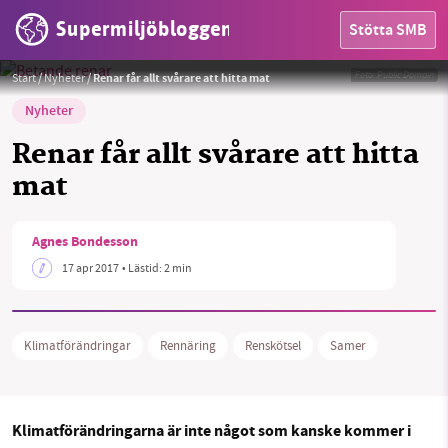
Supermiljöbloggen
Stötta SMB
Foto:
Public Domain
Start
/
Nyheter
/
Renar får allt svårare att hitta mat
Nyheter
Renar får allt svårare att hitta
mat
HEM
OMRÅDEN
Agnes Bondesson
17 apr 2017
• Lästid:
2 min
MILJÖFAKTA
OM OSS
Klimatförändringar
Rennäring
Renskötsel
Samer
Sök
Sparade inlägg
Tipsa oss
Klimatförändringarna är inte något som kanske kommer i