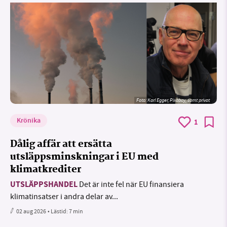
Foto:
Karl Egger, Pixabay, samt privat
Krönika
1
Dålig affär att ersätta
utsläppsminskningar i EU med
klimatkrediter
UTSLÄPPSHANDEL
Det är inte fel när EU finansiera
klimatinsatser i andra delar av...
02 aug 2026
• Lästid:
7 min