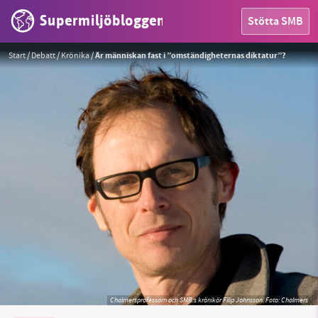
Supermiljöbloggen
Stötta SMB
Start
/
Debatt
/
Krönika
/
Är människan fast i ”omständigheternas diktatur”?
HEM
OMRÅDEN
MILJÖFAKTA
OM OSS
Chalmersprofessorn och SMB:s krönikör Filip Johnsson.
Foto: Chalmers