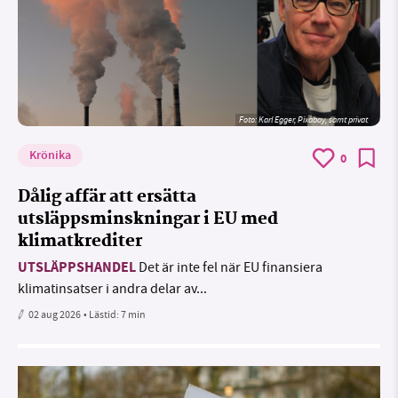
Foto:
Karl Egger, Pixabay, samt privat
Krönika
0
Dålig affär att ersätta
utsläppsminskningar i EU med
klimatkrediter
UTSLÄPPSHANDEL
Det är inte fel när EU finansiera
klimatinsatser i andra delar av...
02 aug 2026
• Lästid:
7 min