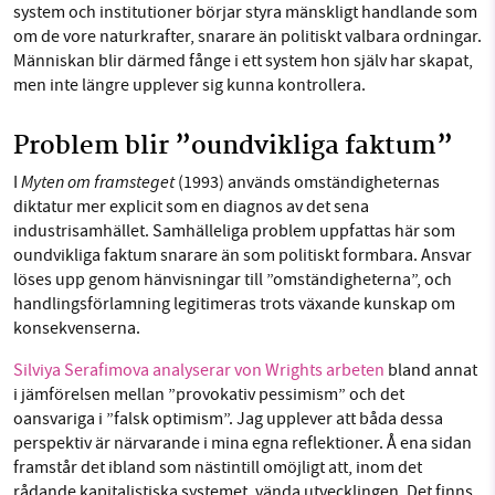
system och institutioner börjar styra mänskligt handlande som
om de vore naturkrafter, snarare än politiskt valbara ordningar.
Människan blir därmed fånge i ett system hon själv har skapat,
men inte längre upplever sig kunna kontrollera.
Problem blir ”oundvikliga faktum”
Myten om framsteget
I
(1993) används omständigheternas
diktatur mer explicit som en diagnos av det sena
industrisamhället. Samhälleliga problem uppfattas här som
oundvikliga faktum snarare än som politiskt formbara. Ansvar
löses upp genom hänvisningar till ”omständigheterna”, och
handlingsförlamning legitimeras trots växande kunskap om
konsekvenserna.
Silviya Serafimova analyserar von Wrights arbeten
bland annat
i jämförelsen mellan ”provokativ pessimism” och det
oansvariga i ”falsk optimism”. Jag upplever att båda dessa
perspektiv är närvarande i mina egna reflektioner. Å ena sidan
framstår det ibland som nästintill omöjligt att, inom det
rådande kapitalistiska systemet, vända utvecklingen. Det finns