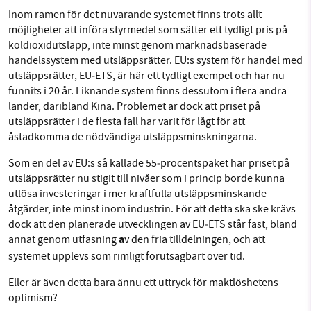
Inom ramen för det nuvarande systemet finns trots allt
möjligheter att införa styrmedel som sätter ett tydligt pris på
koldioxidutsläpp, inte minst genom marknadsbaserade
handelssystem med utsläppsrätter. EU:s system för handel med
utsläppsrätter, EU‑ETS, är här ett tydligt exempel och har nu
funnits i 20 år. Liknande system finns dessutom i flera andra
länder, däribland Kina. Problemet är dock att priset på
utsläppsrätter i de flesta fall har varit för lågt för att
åstadkomma de nödvändiga utsläppsminskningarna.
Som en del av EU:s så kallade 55‑procentspaket har priset på
utsläppsrätter nu stigit till nivåer som i princip borde kunna
utlösa investeringar i mer kraftfulla utsläppsminskande
åtgärder, inte minst inom industrin. För att detta ska ske krävs
dock att den planerade utvecklingen av EU‑ETS står fast, bland
a
annat genom utfasning
v den fria tilldelningen, och att
systemet upplevs som rimligt förutsägbart över tid.
Eller är även detta bara ännu ett uttryck för maktlöshetens
optimism?