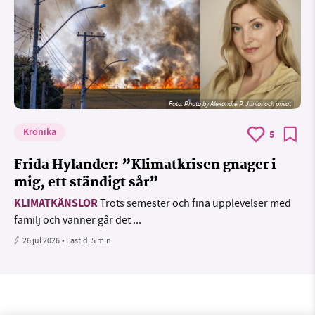
Foto:
Photo by Alexandre P. Junior och privat
Krönika
5
Frida Hylander: ”Klimatkrisen gnager i
mig, ett ständigt sår”
KLIMATKÄNSLOR
Trots semester och fina upplevelser med
familj och vänner går det ...
26 jul 2026
• Lästid:
5 min