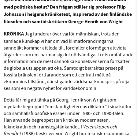
systemen som naturkrafter, och inget som vi kan förändra
med politiska beslut? Den frågan ställer sig professor Filip
Johnsson i helgens kröniketext, inspirerad av den finländske
filosofen och samtidskritikern George Henrik von Wright
KRÖNIKA
Jag funderar över varför människan, trots den
samlade kunskap vi har om vad klimatförändringarna
sannolikt kommer att leda till, förefaller oförmögen att vidta
åtgärder som ens närmar sig det nödvändiga. Trots omfattande
information om de mest sannolika konsekvenserna fortsätter
de globala utsläppen att öka. Samtidigt betraktas priset på
fossila bränslen fortfarande som ett centralt mått på
ekonomins tillstånd, där stigande världsmarknadspris på olja
ses som en negativ nyhet för världsekonomin.
Detta får mig att tänka på Georg Henrik von Wright som
myntade begreppet ”omständigheternas diktatur” i sina kultur-
och samhällsfilosofiska essäer under 1980‑ och 1990‑talen.
Han använde begreppet i sin kritik av moderniteten,
Vetenskapen och
teknokratin och framstegstänkandet. I
förnuftet
(1986) beskriver von Wright hur teknisk‑ekonomiska