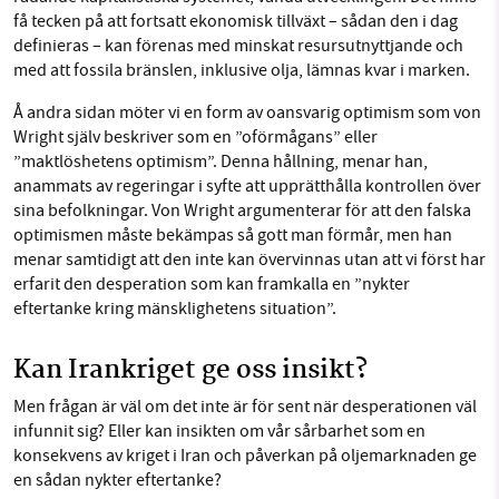
få tecken på att fortsatt ekonomisk tillväxt – sådan den i dag
definieras – kan förenas med minskat resursutnyttjande och
med att fossila bränslen, inklusive olja, lämnas kvar i marken.
Å andra sidan möter vi en form av oansvarig optimism som von
Wright själv beskriver som en ”oförmågans” eller
”maktlöshetens optimism”. Denna hållning, menar han,
anammats av regeringar i syfte att upprätthålla kontrollen över
sina befolkningar. Von Wright argumenterar för att den falska
optimismen måste bekämpas så gott man förmår, men han
menar samtidigt att den inte kan övervinnas utan att vi först har
erfarit den desperation som kan framkalla en ”nykter
eftertanke kring mänsklighetens situation”.
Kan Irankriget ge oss insikt?
Men frågan är väl om det inte är för sent när desperationen väl
infunnit sig? Eller kan insikten om vår sårbarhet som en
konsekvens av kriget i Iran och påverkan på oljemarknaden ge
en sådan nykter eftertanke?