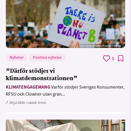
Foto:
Kevin Snyman/Pixabay Licence
Nyheter
Positiva nyheter
1
”Därför stödjer vi
klimatdemonstrationen”
KLIMATENGAGEMANG
Varför stödjer Sveriges Konsumenter,
RFSU och Clowner utan grän...
29 jul 2026
• Lästid:
4 min