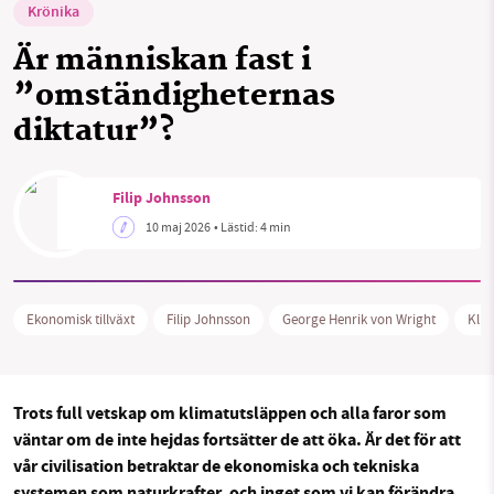
Krönika
Sök
Sparade inlägg
Tipsa oss
Är människan fast i
Facebook
Instagram
BlueSky
”omständigheternas
SMB kämpar för en hållbar framtid. Sedan
starten 2010 har vår ideella redaktion drivit
diktatur”?
Threads
LinkedIn
miljödebatten framåt genom
nyhetsbevakning och granskningar. Nu vill vi
Filip Johnsson
utveckla vårt arbete – och vi hoppas att du
vill hjälpa oss.
10 maj 2026
• Lästid:
4 min
Stötta vårt arbete genom att swisha en slant till
Ekonomisk tillväxt
Filip Johnsson
George Henrik von Wright
Klim
1231368703
Läs vad vi vill göra
Trots full vetskap om klimatutsläppen och alla faror som
väntar om de inte hejdas fortsätter de att öka. Är det för att
vår civilisation betraktar de ekonomiska och tekniska