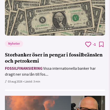
Foto:
geralt/Pixabay
Nyheter
-1
Storbanker öser in pengar i fossilbränslen
och petrokemi
FOSSILFINANSIERING
Vissa internationella banker har
dragit ner sina lån till fos...
03 aug 2026
• Lästid:
3 min