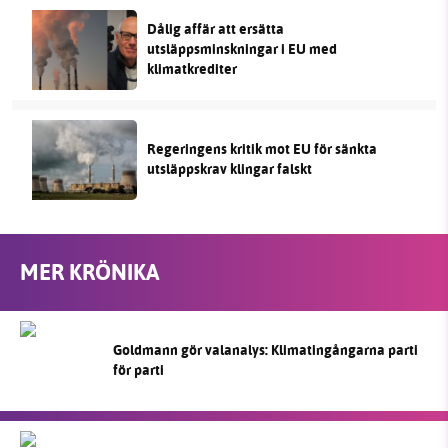
Dålig affär att ersätta
utsläppsminskningar i EU med
klimatkrediter
Regeringens kritik mot EU för sänkta
utsläppskrav klingar falskt
MER KRÖNIKA
Goldmann gör valanalys: Klimatingångarna parti
för parti