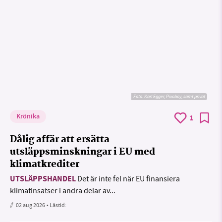
Foto:
Karl Egger, Pixabay, samt privat
Krönika
1
Dålig affär att ersätta
utsläppsminskningar i EU med
klimatkrediter
UTSLÄPPSHANDEL
Det är inte fel när EU finansiera
klimatinsatser i andra delar av...
02 aug 2026
• Lästid: