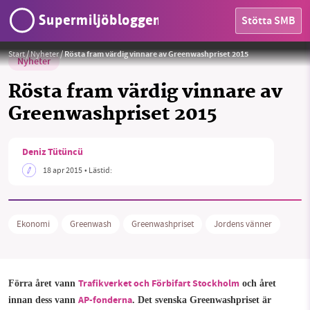
Supermiljöbloggen
Stötta SMB
Foto:
Velo_City
Start
/
Nyheter
/
Rösta fram värdig vinnare av Greenwashpriset 2015
Nyheter
Rösta fram värdig vinnare av
Greenwashpriset 2015
HEM
Deniz Tütüncü
SMB kämpar för en hållbar framtid. Sedan
18 apr 2015
• Lästid:
OMRÅDEN
starten 2010 har vår ideella redaktion drivit
miljödebatten framåt genom
MILJÖFAKTA
nyhetsbevakning och granskningar. Nu vill vi
Ekonomi
Greenwash
Greenwashpriset
Jordens vänner
utveckla vårt arbete – och vi hoppas att du
OM OSS
vill hjälpa oss.
Stötta vårt arbete genom att swisha en slant till
Trafikverket och Förbifart Stockholm
Förra året vann
och året
Sök
Sparade inlägg
Tipsa oss
AP-fonderna
innan dess vann
. Det svenska Greenwashpriset är