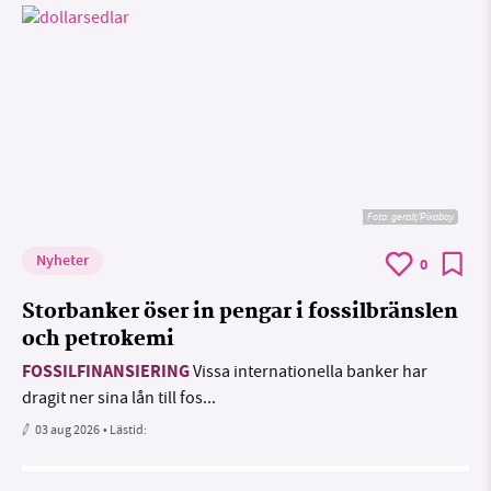
Foto:
geralt/Pixabay
Nyheter
0
Storbanker öser in pengar i fossilbränslen
och petrokemi
FOSSILFINANSIERING
Vissa internationella banker har
dragit ner sina lån till fos...
03 aug 2026
• Lästid: