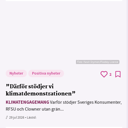
Foto:
Kevin Snyman/Pixabay Licence
Nyheter
Positiva nyheter
2
”Därför stödjer vi
klimatdemonstrationen”
KLIMATENGAGEMANG
Varför stödjer Sveriges Konsumenter,
RFSU och Clowner utan grän...
29 jul 2026
• Lästid: