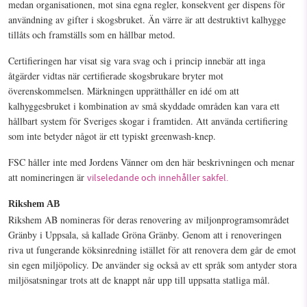
medan organisationen, mot sina egna regler, konsekvent ger dispens för
användning av gifter i skogsbruket. Än värre är att destruktivt kalhygge
tillåts och framställs som en hållbar metod.
Certifieringen har visat sig vara svag och i princip innebär att inga
åtgärder vidtas när certifierade skogsbrukare bryter mot
överenskommelsen. Märkningen upprätthåller en idé om att
kalhyggesbruket i kombination av små skyddade områden kan vara ett
hållbart system för Sveriges skogar i framtiden. Att använda certifiering
som inte betyder något är ett typiskt greenwash-knep.
FSC håller inte med Jordens Vänner om den här beskrivningen och menar
att nomineringen är
vilseledande och innehåller sakfel.
Rikshem AB
Rikshem AB nomineras för deras renovering av miljonprogramsområdet
Gränby i Uppsala, så kallade Gröna Gränby. Genom att i renoveringen
riva ut fungerande köksinredning istället för att renovera dem går de emot
sin egen miljöpolicy. De använder sig också av ett språk som antyder stora
miljösatsningar trots att de knappt når upp till uppsatta statliga mål.