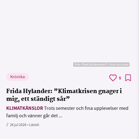
Foto:
Photo by Alexandre P. Junior och privat
Krönika
5
Frida Hylander: ”Klimatkrisen gnager i
mig, ett ständigt sår”
KLIMATKÄNSLOR
Trots semester och fina upplevelser med
familj och vänner går det ...
26 jul 2026
• Lästid: