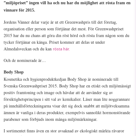
”miljöpriset” ingen vill ha och nu har du möjlighet att rösta fram en
1231368703
Facebook
Instagram
BlueSky
vinnare för 2015.
Läs vad vi vill göra
Jordens Vänner delar varje år ut ett Greenwashpris till det företag,
Threads
LinkedIn
organisation eller person som förtjänar det mest. För Greenwashpriset
2015 har du nu chans att göra din röst hörd och rösta fram någon som du
tycker förtjänar en känga. Priset kommer att delas ut under
Almedalsveckan och du kan
rösta här.
Och de nominerade är…
Body Shop
Kosmetika och hygienproduktkedjan Body Shop är nominerade till
Svenska Greenwashpriset 2015. Body Shop har en etiskt och miljömässigt
positiv framtoning och image och hävdar att de använder sig av
försiktighetsprincipen i sitt val av kemikalier. Läser man lite noggrannare
på innehållsförteckningarna visar det sig dock snabbt att miljötveksamma
ämnen är vanliga i deras produkter, exempelvis sannolikt hormonstörande
parabener som förbjuds inom många miljömärkningar.
I sortimentet finns även en stor avsaknad av ekologiskt märkta råvaror