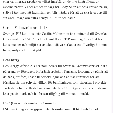
eller certifierade produkter vilket innebär att de inte kontrolleras av
externa parter. Vi ser att det är dags för Body Shop att höja kraven på sig
själva i takt med att lagstiftningen blir hårdare för att de ska leva upp till
sin egen image om extra hänsyn till djur och natur.
Cecilia Malmström och TTIP
Sveriges EU-kommisionär Cecilia Malmström är nominerad till Svenska
Greenwashpriset 2015 då hon framhåller TTIP som något positivt för
konsumenter och miljö när avtalet i själva verket är ett allvarligt hot mot
hälsa, miljö och djurskydd.
EcoEnergy
EcoEnergy Africa AB har nominerats till Svenska Greenwashpriset 2015
på grund av företagets biobränsleprojekt i Tanzania. EcoEnergy påstår att
de har gjort fördjupade undersökningar och anlitat konsulter för att
försäkra sig om schysta villkor för befolkningen som påverkas i projektet.
Trots detta har de flesta bönderna inte blivit tillfrågade om de vill stanna
kvar på sin mark och ha fortsatt tillgång till vattnet i området.
FSC (Forest Stewardship Council)
FSC märkning av skogsprodukter framstår som ett hållbarhetsmärke